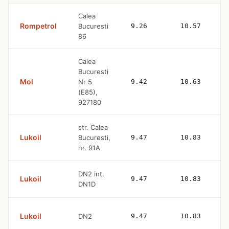
Calea
Rompetrol
Bucuresti
9.26
10.57
86
Calea
Bucuresti
Mol
Nr 5
9.42
10.63
(E85),
927180
str. Calea
Lukoil
Bucuresti,
9.47
10.83
nr. 91A
DN2 int.
Lukoil
9.47
10.83
DN1D
Lukoil
DN2
9.47
10.83