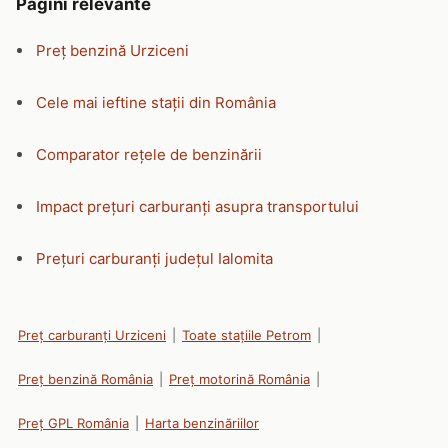
Pagini relevante
Preț benzină Urziceni
Cele mai ieftine stații din România
Comparator rețele de benzinării
Impact prețuri carburanți asupra transportului
Prețuri carburanți județul Ialomita
Preț carburanți Urziceni
|
Toate stațiile Petrom
|
Preț benzină România
|
Preț motorină România
|
Preț GPL România
|
Harta benzinăriilor