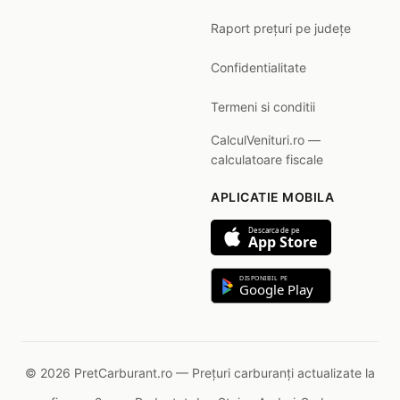
Raport prețuri pe județe
Confidentialitate
Termeni si conditii
CalculVenituri.ro —
calculatoare fiscale
APLICATIE MOBILA
Descarca de pe
App Store
DISPONIBIL PE
Google Play
© 2026 PretCarburant.ro — Prețuri carburanți actualizate la