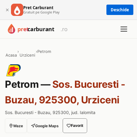
Pret Carburant
×
Deschide
Gratuit pe Google Play
›
›
Petrom
Acasa
Urziceni
Petrom —
Sos. Bucuresti -
Buzau, 925300, Urziceni
Sos. Bucuresti - Buzau, 925300, jud. Ialomita
Waze
Google Maps
Favorit