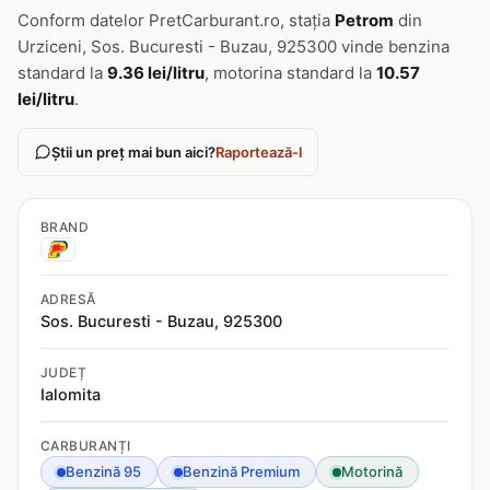
Conform datelor PretCarburant.ro, stația
Petrom
din
Urziceni, Sos. Bucuresti - Buzau, 925300 vinde benzina
standard la
9.36 lei/litru
, motorina standard la
10.57
lei/litru
.
Știi un preț mai bun aici?
Raportează-l
BRAND
ADRESĂ
Sos. Bucuresti - Buzau, 925300
JUDEȚ
Ialomita
CARBURANȚI
Benzină 95
Benzină Premium
Motorină