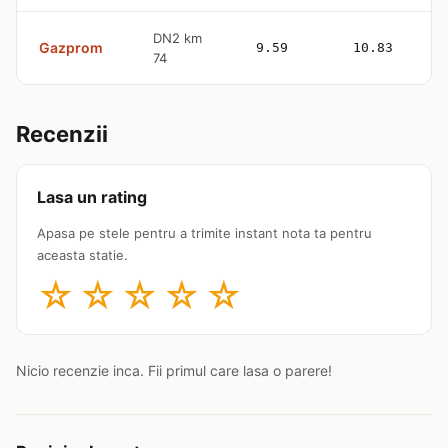
DN2 km
Gazprom
9.59
10.83
74
Recenzii
Lasa un rating
Apasa pe stele pentru a trimite instant nota ta pentru
aceasta statie.
☆
☆
☆
☆
☆
Nicio recenzie inca. Fii primul care lasa o parere!