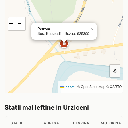
+
−
Petrom
×
Sos. Bucuresti - Buzau, 925300
⛽
|
© OpenStreetMap © CARTO
Leaflet
Statii mai ieftine in Urziceni
STATIE
ADRESA
BENZINA
MOTORINA