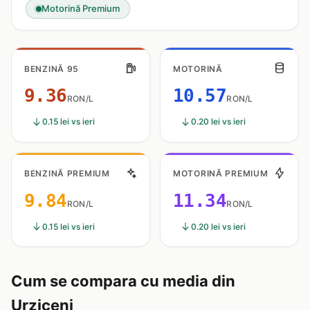
Motorină Premium
BENZINĂ 95
MOTORINĂ
9.36
10.57
RON/L
RON/L
0.15 lei vs ieri
0.20 lei vs ieri
BENZINĂ PREMIUM
MOTORINĂ PREMIUM
9.84
11.34
RON/L
RON/L
0.15 lei vs ieri
0.20 lei vs ieri
Cum se compara cu media din
Urziceni