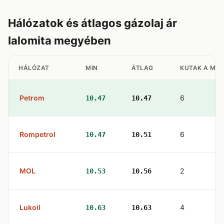
Hálózatok és átlagos gázolaj ár
Ialomita megyében
HÁLÓZAT
MIN
ÁTLAG
KUTAK A ME
Petrom
6
10.47
10.47
Rompetrol
6
10.47
10.51
MOL
2
10.53
10.56
Lukoil
4
10.63
10.63