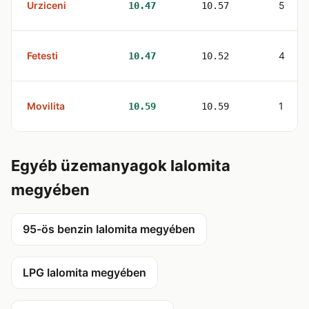
Urziceni
5
10.47
10.57
Fetesti
4
10.47
10.52
Movilita
1
10.59
10.59
Egyéb üzemanyagok Ialomita
megyében
95-ös benzin Ialomita megyében
LPG Ialomita megyében