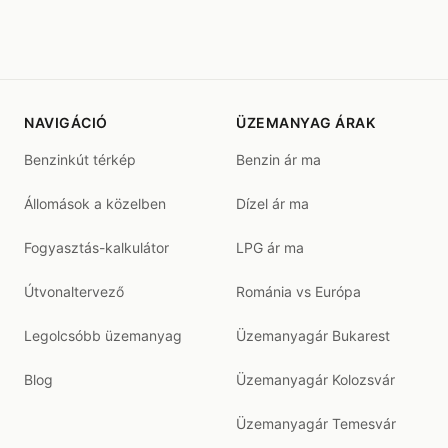
NAVIGÁCIÓ
ÜZEMANYAG ÁRAK
Benzinkút térkép
Benzin ár ma
Állomások a közelben
Dízel ár ma
Fogyasztás-kalkulátor
LPG ár ma
Útvonaltervező
Románia vs Európa
Legolcsóbb üzemanyag
Üzemanyagár Bukarest
Blog
Üzemanyagár Kolozsvár
Üzemanyagár Temesvár