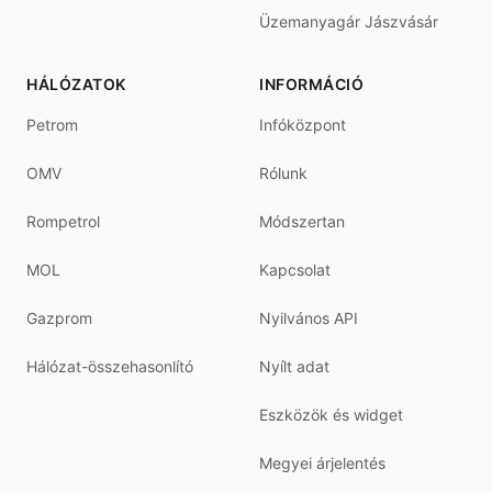
Üzemanyagár Jászvásár
HÁLÓZATOK
INFORMÁCIÓ
Petrom
Infóközpont
OMV
Rólunk
Rompetrol
Módszertan
MOL
Kapcsolat
Gazprom
Nyilvános API
Hálózat-összehasonlító
Nyílt adat
Eszközök és widget
Megyei árjelentés