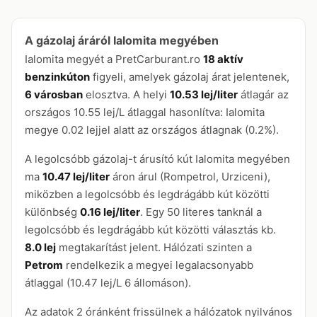
A gázolaj áráról Ialomita megyében
Ialomita megyét a PretCarburant.ro
18 aktív
benzinkúton
figyeli, amelyek gázolaj árat jelentenek,
6 városban
elosztva. A helyi
10.53 lej/liter
átlagár az
országos 10.55 lej/L átlaggal hasonlítva: Ialomita
megye 0.02 lejjel alatt az országos átlagnak (0.2%).
A legolcsóbb gázolaj-t árusító kút Ialomita megyében
ma
10.47 lej/liter
áron árul (Rompetrol, Urziceni),
miközben a legolcsóbb és legdrágább kút közötti
különbség
0.16 lej/liter
. Egy 50 literes tanknál a
legolcsóbb és legdrágább kút közötti választás kb.
8.0 lej
megtakarítást jelent. Hálózati szinten a
Petrom
rendelkezik a megyei legalacsonyabb
átlaggal (10.47 lej/L 6 állomáson).
Az adatok 2 óránként frissülnek a hálózatok nyilvános