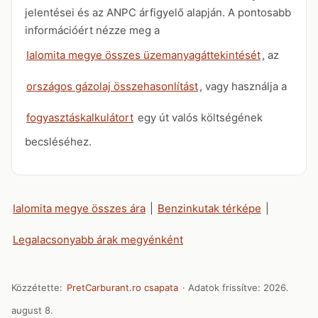
jelentései és az ANPC árfigyelő alapján. A pontosabb
információért nézze meg a
Ialomita megye összes üzemanyagáttekintését
, az
országos gázolaj összehasonlítást
, vagy használja a
fogyasztáskalkulátort
egy út valós költségének
becsléséhez.
Ialomita megye összes ára
|
Benzinkutak térképe
|
Legalacsonyabb árak megyénként
Közzétette:
PretCarburant.ro csapata
· Adatok frissítve:
2026.
august 8.