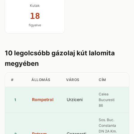
Kutak
18
figyelve
10 legolcsóbb gázolaj kút Ialomita
megyében
#
ÁLLOMÁS
VÁROS
CÍM
G
Calea
Rompetrol
Urziceni
10
1
Bucuresti
86
Sos. Buc.
Constanta
DN 2A Km.
Petrom
Cazanesti