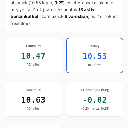
átlagnak (10.55 lej/L),
0.2%
-os eltéréssel a Ialomita
megyei sofőrök javára. Az adatok
18 aktív
benzinkútból
származnak
6 városban
, és 2 óránként
frissülnek.
Minimum
Átlag
10.47
10.53
RON/liter
RON/liter
Maximum
vs. országos átlag
10.63
-0.02
RON/liter
-0.2% · orsz. 10.55