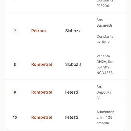
Constanta,
925200
Sos.
Bucuresti
Petrom
Slobozia
10
7
-
Constanta,
920002
Varianta
DN2A, Km
Rompetrol
Slobozia
10
8
65+509,
NC34556
Str.
Rompetrol
Fetesti
10
9
Depoului
31
Autostrada
Rompetrol
Fetesti
10
10
2, km 139
dreapta