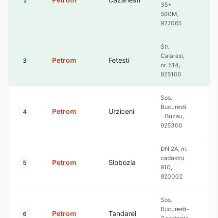
10
2
35+
500M,
927065
Str.
Calarasi,
Petrom
Fetesti
10
3
nr. 514,
925100
Sos.
Bucuresti
Petrom
Urziceni
10
4
- Buzau,
925300
DN 2A, nr.
cadastru
Petrom
Slobozia
10
5
910,
920002
Sos.
Bucuresti-
Petrom
Tandarei
10
6