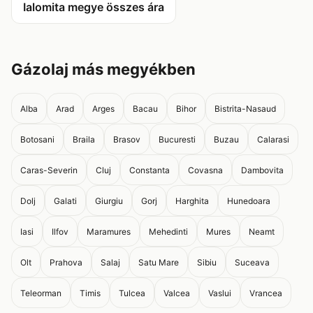
Ialomita megye összes ára
Gázolaj más megyékben
Alba
Arad
Arges
Bacau
Bihor
Bistrita-Nasaud
Botosani
Braila
Brasov
Bucuresti
Buzau
Calarasi
Caras-Severin
Cluj
Constanta
Covasna
Dambovita
Dolj
Galati
Giurgiu
Gorj
Harghita
Hunedoara
Iasi
Ilfov
Maramures
Mehedinti
Mures
Neamt
Olt
Prahova
Salaj
Satu Mare
Sibiu
Suceava
Teleorman
Timis
Tulcea
Valcea
Vaslui
Vrancea