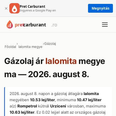
Pret Carburant
×
Megnyitás
Ingyenes a Google Play-en
›
›
Gázolaj
Főoldal
Ialomita megye
Gázolaj ár
Ialomita
megye
ma — 2026. august 8.
2026. august 8.
napon a gázolaj átlagára
Ialomita
megyében
10.53 lej/liter
, minimuma
10.47 lej/liter
a(z)
Rompetrol
kútnál
Urziceni
városban, maximuma
10.63 lej/liter
. Ez 0.02 lejjel alatt az országos gázolaj