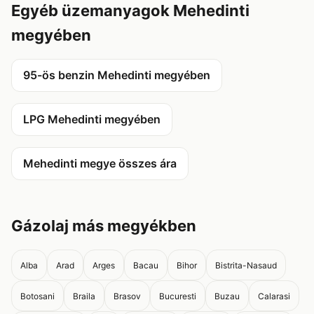
Egyéb üzemanyagok Mehedinti
megyében
95-ös benzin Mehedinti megyében
LPG Mehedinti megyében
Mehedinti megye összes ára
Gázolaj más megyékben
Alba
Arad
Arges
Bacau
Bihor
Bistrita-Nasaud
Botosani
Braila
Brasov
Bucuresti
Buzau
Calarasi