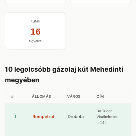
Kutak
16
figyelve
10 legolcsóbb gázolaj kút Mehedinti
megyében
#
ÁLLOMÁS
VÁROS
CÍM
G
Bd.Tudor
Rompetrol
Drobeta
10
1
Vladimirescu
nr.144