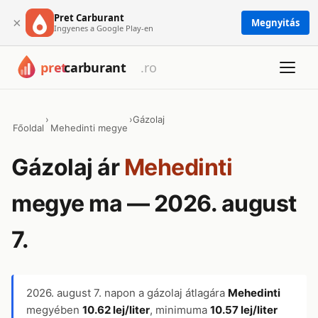
Pret Carburant
×
Megnyitás
Ingyenes a Google Play-en
›
›
Gázolaj
Főoldal
Mehedinti megye
Gázolaj ár
Mehedinti
megye ma — 2026. august
7.
2026. august 7.
napon a gázolaj átlagára
Mehedinti
megyében
10.62 lej/liter
, minimuma
10.57 lej/liter