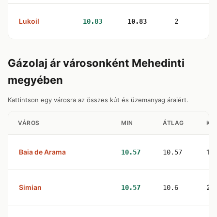
Lukoil
2
10.83
10.83
Gázolaj ár városonként Mehedinti
megyében
Kattintson egy városra az összes kút és üzemanyag áraiért.
VÁROS
MIN
ÁTLAG
KU
Baia de Arama
1
10.57
10.57
Simian
2
10.57
10.6