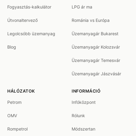
Fogyasztás-kalkulátor
LPG ár ma
Útvonaltervező
Románia vs Európa
Legolcsóbb üzemanyag
Üzemanyagár Bukarest
Blog
Üzemanyagár Kolozsvár
Üzemanyagár Temesvár
Üzemanyagár Jászvásár
HÁLÓZATOK
INFORMÁCIÓ
Petrom
Infóközpont
OMV
Rólunk
Rompetrol
Módszertan