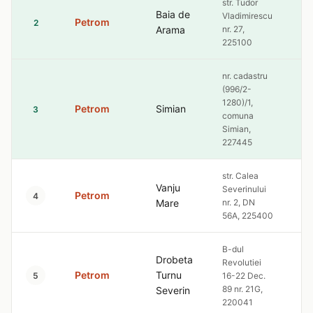
str. Tudor
Baia de
Vladimirescu
Petrom
10
2
Arama
nr. 27,
225100
nr. cadastru
(996/2-
1280)/1,
Petrom
Simian
10
3
comuna
Simian,
227445
str. Calea
Vanju
Severinului
Petrom
10
4
Mare
nr. 2, DN
56A, 225400
B-dul
Drobeta
Revolutiei
Petrom
Turnu
10
5
16-22 Dec.
89 nr. 21G,
Severin
220041