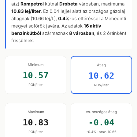
a(z)
Rompetrol
kútnál
Drobeta
városban, maximuma
10.83 lej/liter
. Ez 0.04 lejjel alatt az országos gázolaj
átlagnak (10.66 lej/L),
0.4%
-os eltéréssel a Mehedinti
megyei sofőrök javára. Az adatok
16 aktív
benzinkútból
származnak
8 városban
, és 2 óránként
frissülnek.
Minimum
Átlag
10.57
10.62
RON/liter
RON/liter
Maximum
vs. országos átlag
10.83
-0.04
RON/liter
-0.4% · orsz. 10.66