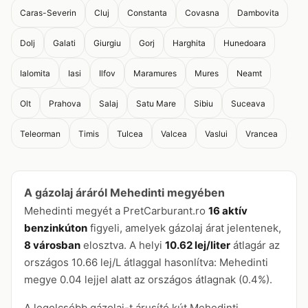
Caras-Severin
Cluj
Constanta
Covasna
Dambovita
Dolj
Galati
Giurgiu
Gorj
Harghita
Hunedoara
Ialomita
Iasi
Ilfov
Maramures
Mures
Neamt
Olt
Prahova
Salaj
Satu Mare
Sibiu
Suceava
Teleorman
Timis
Tulcea
Valcea
Vaslui
Vrancea
A gázolaj áráról Mehedinti megyében
Mehedinti megyét a PretCarburant.ro
16 aktív
benzinkúton
figyeli, amelyek gázolaj árat jelentenek,
8 városban
elosztva. A helyi
10.62 lej/liter
átlagár az
országos 10.66 lej/L átlaggal hasonlítva: Mehedinti
megye 0.04 lejjel alatt az országos átlagnak (0.4%).
A legolcsóbb gázolaj-t árusító kút Mehedinti