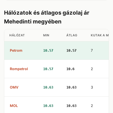
Hálózatok és átlagos gázolaj ár
Mehedinti megyében
HÁLÓZAT
MIN
ÁTLAG
KUTAK A ME
Petrom
7
10.57
10.57
Rompetrol
2
10.57
10.6
OMV
3
10.63
10.63
MOL
2
10.63
10.63