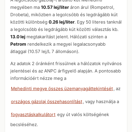
megyében ma
10.57 lej/liter
áron árul (Rompetrol,
Drobeta), miközben a legolcsóbb és legdrágább kút
közötti különbség
0.26 lej/liter
. Egy 50 literes tanknál
a legolcsóbb és legdrágább kút közötti választás kb.
13.0 lej
megtakarítást jelent. Hálózati szinten a
Petrom
rendelkezik a megyei legalacsonyabb
átlaggal (10.57 lej/L 7 állomáson).
Az adatok 2 óránként frissülnek a hálózatok nyilvános
jelentései és az ANPC árfigyelő alapján. A pontosabb
információért nézze meg a
Mehedinti megye összes üzemanyagáttekintését
, az
országos gázolaj összehasonlítást
, vagy használja a
fogyasztáskalkulátort
egy út valós költségének
becsléséhez.