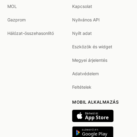
MOL
Kapcsolat
Gazprom
Nyilvános API
Hálózat-összehasonlító
Nyílt adat
Eszközök és widget
Megyei árjelentés
Adatvédelem
Feltételek
MOBIL ALKALMAZÁS
Elérhető itt:
App Store
ELÉRHETŐ ITT:
Google Play