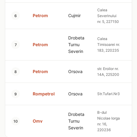
Calea
Petrom
Cujmir
10
6
Severinului
nr. 5, 227150
Drobeta
Calea
Petrom
Turnu
Timisoarei nr.
10
7
183, 220235
Severin
str. Eroilor nr.
Petrom
Orsova
10
8
14A, 225200
Rompetrol
Orsova
Str.Tufari.Nr3
10
9
B-dul
Drobeta
Nicolae Iorga
Omv
Turnu
10
10
nr. 16,
Severin
220236