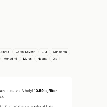
alarasi
Caras-Severin
Cluj
Constanta
Mehedinti
Mures
Neamt
Olt
ban
elosztva. A helyi
10.59 lej/liter
%).
Gorj), miközben a legolcsóbb és