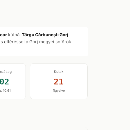
car
kútnál
Târgu Cărbunești Gorj
os eltéréssel a Gorj megyei sofőrök
os átlag
Kutak
02
21
z. 10.61
figyelve