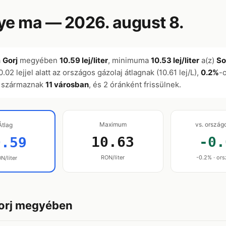
e ma — 2026. august 8.
a
Gorj
megyében
10.59 lej/liter
, minimuma
10.53 lej/liter
a(z)
So
 0.02 lejjel alatt az országos gázolaj átlagnak (10.61 lej/L),
0.2%
-
származnak
11 városban
, és 2 óránként frissülnek.
Maximum
vs. ország
Átlag
10.63
-0.
0.59
RON/liter
-0.2% · ors
N/liter
Gorj megyében