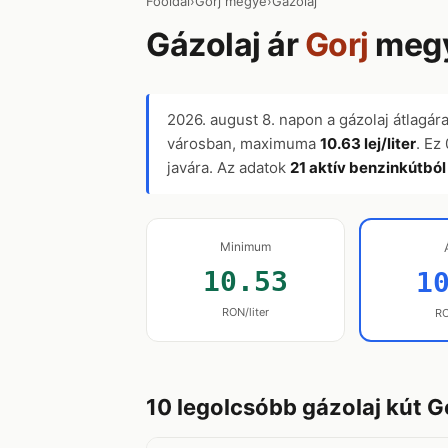
Főoldal
›
Gorj megye
›
Gázolaj
Gázolaj ár
Gorj
megy
2026. august 8.
napon a gázolaj átlagár
városban, maximuma
10.63 lej/liter
. Ez
javára. Az adatok
21 aktív benzinkútból
Minimum
10.53
1
RON/liter
RO
10 legolcsóbb gázolaj kút 