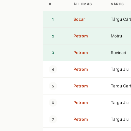
#
ÁLLOMÁS
VÁROS
Socar
Târgu Cărb
1
Petrom
Motru
2
Petrom
Rovinari
3
Petrom
Targu Jiu
4
Petrom
Targu Car
5
Petrom
Targu Jiu
6
Petrom
Targu Jiu
7