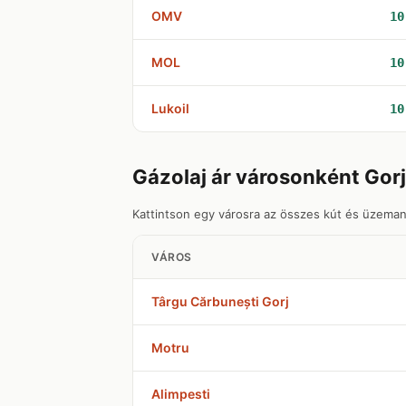
OMV
10
MOL
10
Lukoil
10
Gázolaj ár városonként Go
Kattintson egy városra az összes kút és üzeman
VÁROS
Târgu Cărbunești Gorj
Motru
Alimpesti