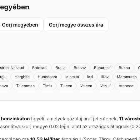
megyében
 Gorj megyében
Gorj megye összes ára
istrita-Nasaud
Botosani
Braila
Brasov
Bucuresti
Buzau
C
rgiu
Harghita
Hunedoara
Ialomita
Iasi
Ilfov
Maramures
eava
Teleorman
Timis
Tulcea
Valcea
Vaslui
Vrancea
v benzinkúton
figyeli, amelyek gázolaj árat jelentenek,
11 város
hasonlítva: Gorj megye 0.02 lejjel alatt az országos átlagnak (0.2
j megyében ma
10.53 lej/liter
áron árul (Socar, Târgu Cărbunești 