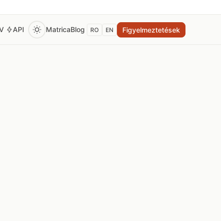
EV
API
Matrica
Blog
Figyelmeztetések
RO
EN