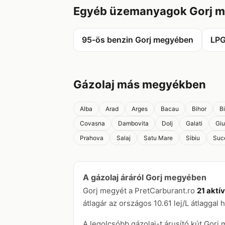
Egyéb üzemanyagok Gorj 
95-ös benzin Gorj megyében
LPG
Gázolaj más megyékben
Alba
Arad
Arges
Bacau
Bihor
B
Covasna
Dambovita
Dolj
Galati
Giu
Prahova
Salaj
Satu Mare
Sibiu
Suc
A gázolaj áráról Gorj megyében
Gorj megyét a PretCarburant.ro
21 aktí
átlagár az országos 10.61 lej/L átlaggal 
A legolcsóbb gázolaj-t árusító kút Gor