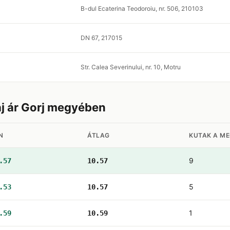
B-dul Ecaterina Teodoroiu, nr. 506, 210103
DN 67, 217015
Str. Calea Severinului, nr. 10, Motru
aj ár Gorj megyében
N
ÁTLAG
KUTAK A M
9
.57
10.57
5
.53
10.57
1
.59
10.59