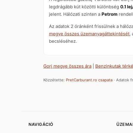
legdrágább kút közötti különbség
0.1 lej
jelent. Hálózati szinten a
Petrom
rendelk
Az adatok 2 óránként frissülnek a hálóz
megye összes üzemanyagáttekintését
,
becsléséhez.
Gorj megye összes ára
|
Benzinkutak térk
Közzétette:
PretCarburant.ro csapata
· Adatok fr
NAVIGÁCIÓ
ÜZEMA