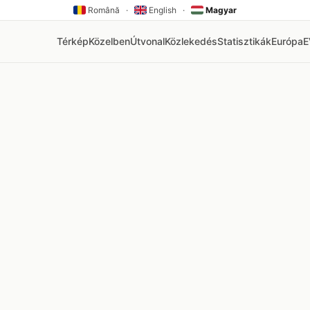
Română
·
English
·
Magyar
Térkép
Közelben
Útvonal
Közlekedés
Statisztikák
Európa