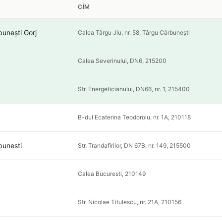
CÍM
unești Gorj
Calea Târgu Jiu, nr. 58, Târgu Cărbunești
Calea Severinului, DN6, 215200
Str. Energeticianului, DN66, nr. 1, 215400
B-dul Ecaterina Teodoroiu, nr. 1A, 210118
bunesti
Str. Trandafirilor, DN 67B, nr. 149, 215500
Calea Bucuresti, 210149
Str. Nicolae Titulescu, nr. 21A, 210156