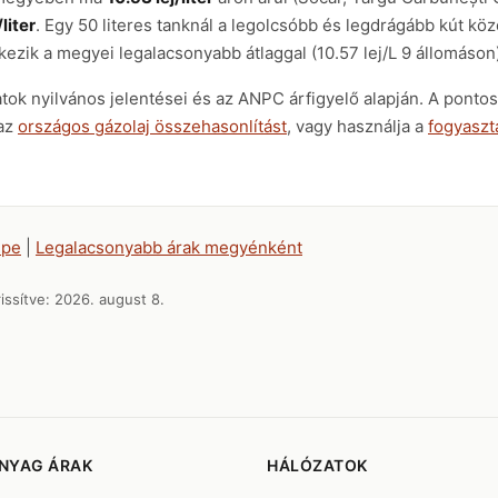
/liter
. Egy 50 literes tanknál a legolcsóbb és legdrágább kút köz
ezik a megyei legalacsonyabb átlaggal (10.57 lej/L 9 állomáson)
atok nyilvános jelentései és az ANPC árfigyelő alapján. A pont
 az
országos gázolaj összehasonlítást
, vagy használja a
fogyaszt
épe
|
Legalacsonyabb árak megyénként
issítve:
2026. august 8.
NYAG ÁRAK
HÁLÓZATOK