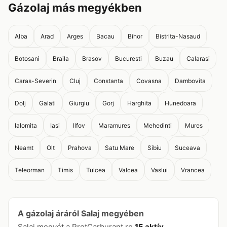
Gázolaj más megyékben
Alba
Arad
Arges
Bacau
Bihor
Bistrita-Nasaud
Botosani
Braila
Brasov
Bucuresti
Buzau
Calarasi
Caras-Severin
Cluj
Constanta
Covasna
Dambovita
Dolj
Galati
Giurgiu
Gorj
Harghita
Hunedoara
Ialomita
Iasi
Ilfov
Maramures
Mehedinti
Mures
Neamt
Olt
Prahova
Satu Mare
Sibiu
Suceava
Teleorman
Timis
Tulcea
Valcea
Vaslui
Vrancea
A gázolaj áráról Salaj megyében
Salaj megyét a PretCarburant.ro
15 aktív