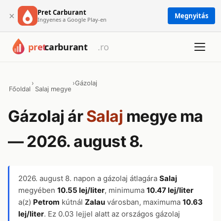
Pret Carburant
×
Megnyitás
Ingyenes a Google Play-en
›
›
Gázolaj
Főoldal
Salaj megye
Gázolaj ár
Salaj
megye ma
— 2026. august 8.
2026. august 8.
napon a gázolaj átlagára
Salaj
megyében
10.55 lej/liter
, minimuma
10.47 lej/liter
a(z)
Petrom
kútnál
Zalau
városban, maximuma
10.63
lej/liter
. Ez 0.03 lejjel alatt az országos gázolaj