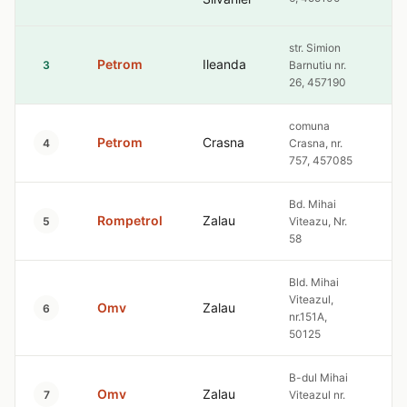
str. Simion
Petrom
Ileanda
10
3
Barnutiu nr.
26, 457190
comuna
Petrom
Crasna
10
4
Crasna, nr.
757, 457085
Bd. Mihai
Rompetrol
Zalau
10
5
Viteazu, Nr.
58
Bld. Mihai
Viteazul,
Omv
Zalau
10
6
nr.151A,
50125
B-dul Mihai
Omv
Zalau
10
7
Viteazul nr.