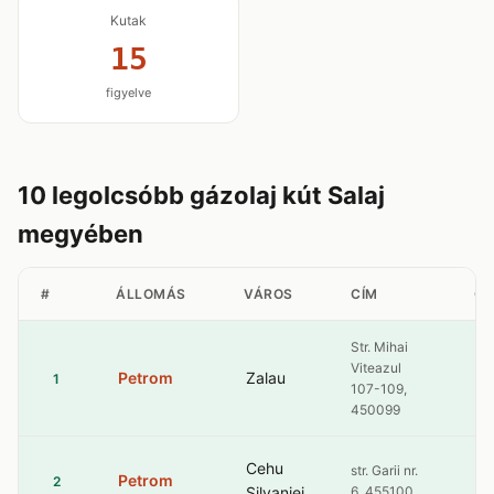
Kutak
15
figyelve
10 legolcsóbb gázolaj kút Salaj
megyében
#
ÁLLOMÁS
VÁROS
CÍM
GÁ
Str. Mihai
Viteazul
Petrom
Zalau
10
1
107-109,
450099
Cehu
str. Garii nr.
Petrom
10
2
Silvaniei
6, 455100