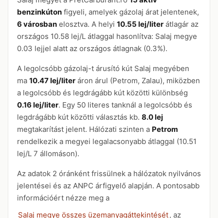
benzinkúton
figyeli, amelyek gázolaj árat jelentenek,
6 városban
elosztva. A helyi
10.55 lej/liter
átlagár az
országos 10.58 lej/L átlaggal hasonlítva: Salaj megye
0.03 lejjel alatt az országos átlagnak (0.3%).
A legolcsóbb gázolaj-t árusító kút Salaj megyében
ma
10.47 lej/liter
áron árul (Petrom, Zalau), miközben
a legolcsóbb és legdrágább kút közötti különbség
0.16 lej/liter
. Egy 50 literes tanknál a legolcsóbb és
legdrágább kút közötti választás kb.
8.0 lej
megtakarítást jelent. Hálózati szinten a
Petrom
rendelkezik a megyei legalacsonyabb átlaggal (10.51
lej/L 7 állomáson).
Az adatok 2 óránként frissülnek a hálózatok nyilvános
jelentései és az ANPC árfigyelő alapján. A pontosabb
információért nézze meg a
Salaj megye összes üzemanyagáttekintését
, az