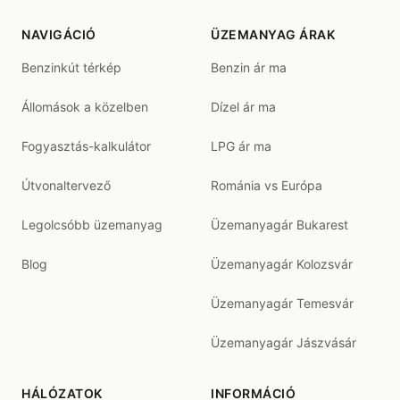
NAVIGÁCIÓ
ÜZEMANYAG ÁRAK
Benzinkút térkép
Benzin ár ma
Állomások a közelben
Dízel ár ma
Fogyasztás-kalkulátor
LPG ár ma
Útvonaltervező
Románia vs Európa
Legolcsóbb üzemanyag
Üzemanyagár Bukarest
Blog
Üzemanyagár Kolozsvár
Üzemanyagár Temesvár
Üzemanyagár Jászvásár
HÁLÓZATOK
INFORMÁCIÓ