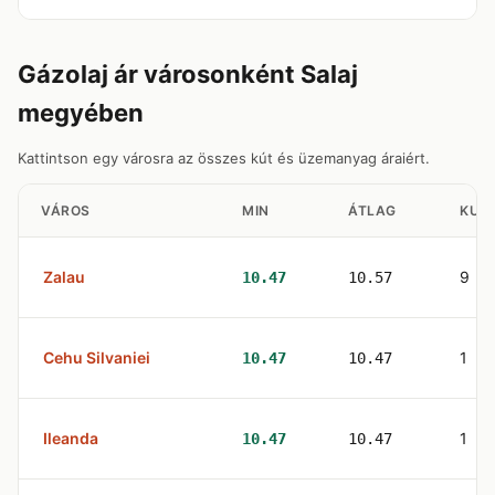
Gázolaj ár városonként Salaj
megyében
Kattintson egy városra az összes kút és üzemanyag áraiért.
VÁROS
MIN
ÁTLAG
KUT
Zalau
9
10.47
10.57
Cehu Silvaniei
1
10.47
10.47
Ileanda
1
10.47
10.47