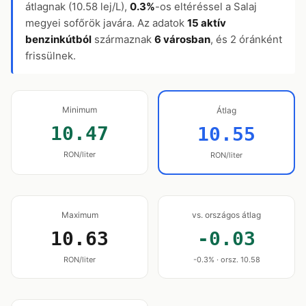
átlagnak (10.58 lej/L),
0.3%
-os eltéréssel a Salaj
megyei sofőrök javára. Az adatok
15 aktív
benzinkútból
származnak
6 városban
, és 2 óránként
frissülnek.
Minimum
Átlag
10.47
10.55
RON/liter
RON/liter
Maximum
vs. országos átlag
10.63
-0.03
RON/liter
-0.3% · orsz. 10.58