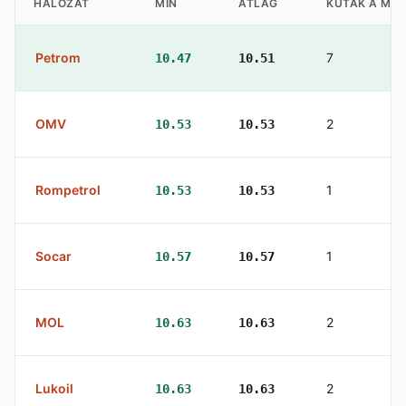
HÁLÓZAT
MIN
ÁTLAG
KUTAK A ME
Petrom
7
10.47
10.51
OMV
2
10.53
10.53
Rompetrol
1
10.53
10.53
Socar
1
10.57
10.57
MOL
2
10.63
10.63
Lukoil
2
10.63
10.63