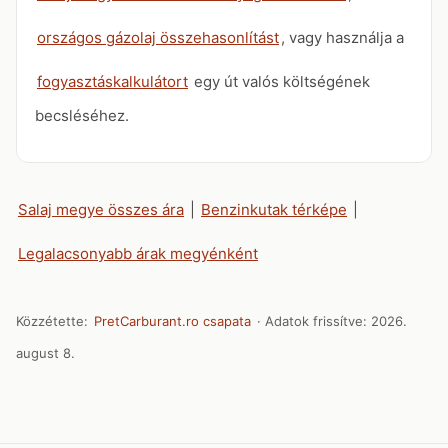
országos gázolaj összehasonlítást
, vagy használja a
fogyasztáskalkulátort
egy út valós költségének
becsléséhez.
Salaj megye összes ára
|
Benzinkutak térképe
|
Legalacsonyabb árak megyénként
Közzétette:
PretCarburant.ro csapata
· Adatok frissítve:
2026.
august 8.