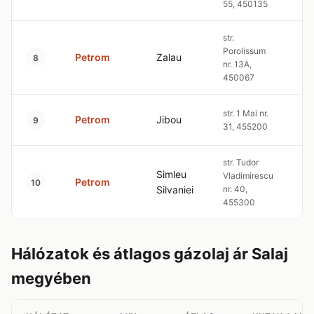
55, 450135
str.
Porolissum
Petrom
Zalau
10
8
nr. 13A,
450067
str. 1 Mai nr.
Petrom
Jibou
10
9
31, 455200
str. Tudor
Simleu
Vladimirescu
Petrom
10
10
Silvaniei
nr. 40,
455300
Hálózatok és átlagos gázolaj ár Salaj
megyében