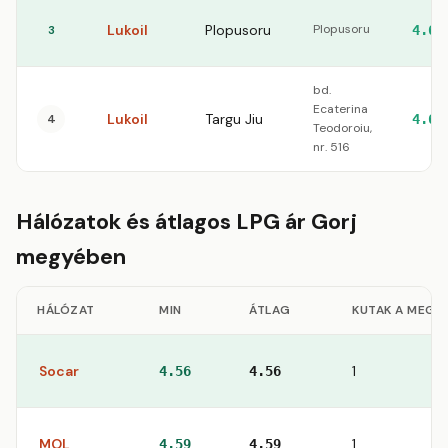
Lukoil
Plopusoru
Plopusoru
3
4.60
bd.
Ecaterina
Lukoil
Targu Jiu
4
4.60
Teodoroiu,
nr. 516
Hálózatok és átlagos LPG ár Gorj
megyében
HÁLÓZAT
MIN
ÁTLAG
KUTAK A MEGY
Socar
1
4.56
4.56
MOL
1
4.59
4.59