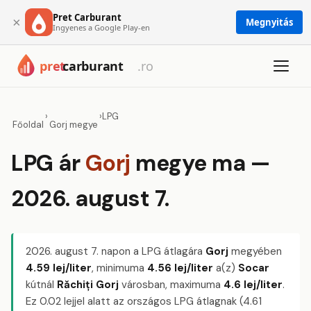
Pret Carburant
×
Megnyitás
Ingyenes a Google Play-en
›
›
LPG
Főoldal
Gorj megye
LPG ár
Gorj
megye ma —
2026. august 7.
2026. august 7.
napon a LPG átlagára
Gorj
megyében
4.59 lej/liter
, minimuma
4.56 lej/liter
a(z)
Socar
kútnál
Răchiți Gorj
városban, maximuma
4.6 lej/liter
.
Ez 0.02 lejjel alatt az országos LPG átlagnak (4.61