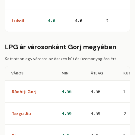
Lukoil
2
4.6
4.6
LPG ár városonként Gorj megyében
Kattintson egy városra az összes kút és üzemanyag áraiért.
VÁROS
MIN
ÁTLAG
KUTA
Răchiți Gorj
1
4.56
4.56
Targu Jiu
2
4.59
4.59