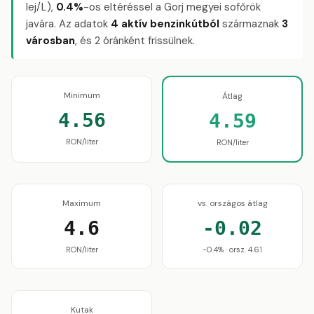
lej/L),
0.4%
-os eltéréssel a Gorj megyei sofőrök
javára. Az adatok
4 aktív benzinkútból
származnak
3
városban
, és 2 óránként frissülnek.
Minimum
Átlag
4.56
4.59
RON/liter
RON/liter
Maximum
vs. országos átlag
4.6
-0.02
RON/liter
-0.4% · orsz. 4.61
Kutak