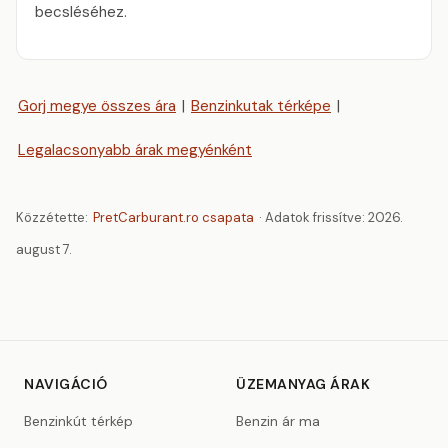
becsléséhez.
Gorj megye összes ára
|
Benzinkutak térképe
|
Legalacsonyabb árak megyénként
Közzétette:
PretCarburant.ro csapata
· Adatok frissítve:
2026.
august 7.
NAVIGÁCIÓ
ÜZEMANYAG ÁRAK
Benzinkút térkép
Benzin ár ma