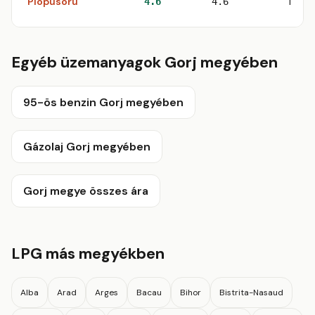
Plopusoru
1
4.6
4.6
Egyéb üzemanyagok Gorj megyében
95-ös benzin Gorj megyében
Gázolaj Gorj megyében
Gorj megye összes ára
LPG más megyékben
Alba
Arad
Arges
Bacau
Bihor
Bistrita-Nasaud