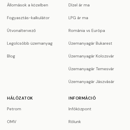
Állomások a közelben
Dízel ár ma
Fogyasztás-kalkulátor
LPG ár ma
Útvonaltervező
Románia vs Európa
Legolcsóbb üzemanyag
Üzemanyagár Bukarest
Blog
Üzemanyagár Kolozsvár
Üzemanyagár Temesvár
Üzemanyagár Jászvásár
HÁLÓZATOK
INFORMÁCIÓ
Petrom
Infóközpont
OMV
Rólunk