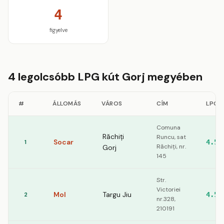
4
figyelve
4 legolcsóbb LPG kút Gorj megyében
#
ÁLLOMÁS
VÁROS
CÍM
LPG
Comuna
Răchiți
Runcu, sat
Socar
1
4.56
Răchiți, nr.
Gorj
145
Str.
Victoriei
Mol
Targu Jiu
2
4.59
nr.328,
210191