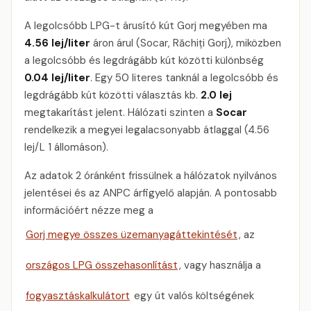
A legolcsóbb LPG-t árusító kút Gorj megyében ma
4.56 lej/liter
áron árul (Socar, Răchiți Gorj), miközben
a legolcsóbb és legdrágább kút közötti különbség
0.04 lej/liter
. Egy 50 literes tanknál a legolcsóbb és
legdrágább kút közötti választás kb.
2.0 lej
megtakarítást jelent. Hálózati szinten a
Socar
rendelkezik a megyei legalacsonyabb átlaggal (4.56
lej/L 1 állomáson).
Az adatok 2 óránként frissülnek a hálózatok nyilvános
jelentései és az ANPC árfigyelő alapján. A pontosabb
információért nézze meg a
Gorj megye összes üzemanyagáttekintését
, az
országos LPG összehasonlítást
, vagy használja a
fogyasztáskalkulátort
egy út valós költségének