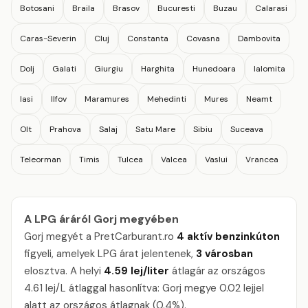
Botosani
Braila
Brasov
Bucuresti
Buzau
Calarasi
Caras-Severin
Cluj
Constanta
Covasna
Dambovita
Dolj
Galati
Giurgiu
Harghita
Hunedoara
Ialomita
Iasi
Ilfov
Maramures
Mehedinti
Mures
Neamt
Olt
Prahova
Salaj
Satu Mare
Sibiu
Suceava
Teleorman
Timis
Tulcea
Valcea
Vaslui
Vrancea
A LPG áráról Gorj megyében
Gorj megyét a PretCarburant.ro
4 aktív benzinkúton
figyeli, amelyek LPG árat jelentenek,
3 városban
elosztva. A helyi
4.59 lej/liter
átlagár az országos
4.61 lej/L átlaggal hasonlítva: Gorj megye 0.02 lejjel
alatt az országos átlagnak (0.4%).