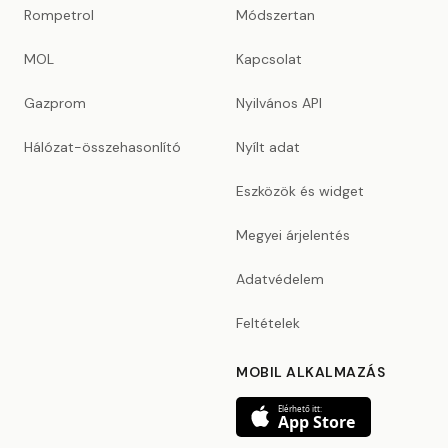
Rompetrol
Módszertan
MOL
Kapcsolat
Gazprom
Nyilvános API
Hálózat-összehasonlító
Nyílt adat
Eszközök és widget
Megyei árjelentés
Adatvédelem
Feltételek
MOBIL ALKALMAZÁS
Elérhető itt:
App Store