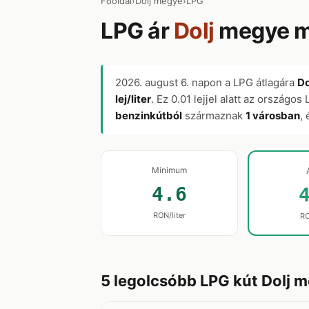
Főoldal
›
Dolj megye
›
LPG
LPG ár
Dolj
megye ma
2026. august 6.
napon a LPG átlagára
Do
lej/liter
. Ez 0.01 lejjel alatt az országos
benzinkútból
származnak
1 városban
,
Minimum
4.6
RON/liter
RO
5 legolcsóbb LPG kút Dolj 