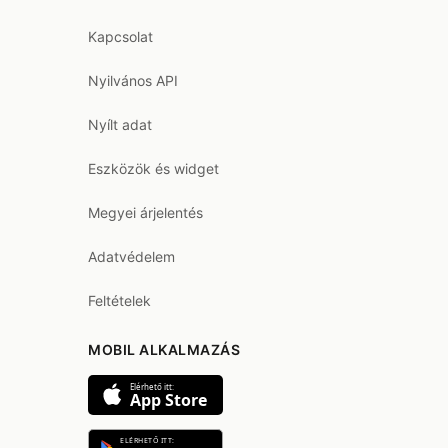
Kapcsolat
Nyilvános API
Nyílt adat
Eszközök és widget
Megyei árjelentés
Adatvédelem
Feltételek
MOBIL ALKALMAZÁS
Elérhető itt:
App Store
ELÉRHETŐ ITT: