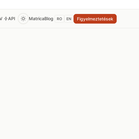
EV
API
Matrica
Blog
Figyelmeztetések
RO
EN