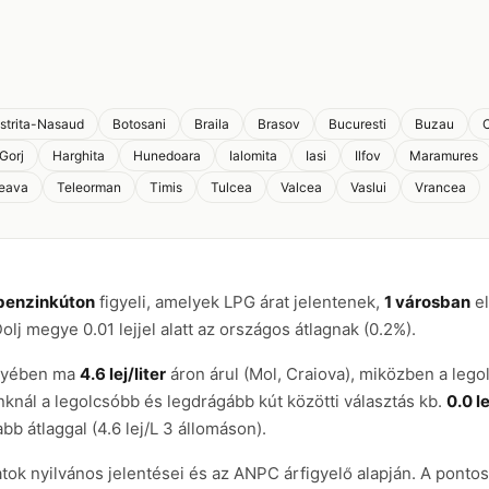
istrita-Nasaud
Botosani
Braila
Brasov
Bucuresti
Buzau
C
Gorj
Harghita
Hunedoara
Ialomita
Iasi
Ilfov
Maramures
eava
Teleorman
Timis
Tulcea
Valcea
Vaslui
Vrancea
 benzinkúton
figyeli, amelyek LPG árat jelentenek,
1 városban
el
Dolj megye 0.01 lejjel alatt az országos átlagnak (0.2%).
egyében ma
4.6 lej/liter
áron árul (Mol, Craiova), miközben a lego
anknál a legolcsóbb és legdrágább kút közötti választás kb.
0.0 le
b átlaggal (4.6 lej/L 3 állomáson).
atok nyilvános jelentései és az ANPC árfigyelő alapján. A pont