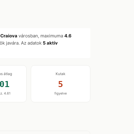
l
Craiova
városban, maximuma
4.6
rök javára. Az adatok
5 aktív
os átlag
Kutak
01
5
z. 4.61
figyelve