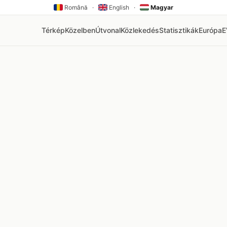
Română
·
English
·
Magyar
Térkép
Közelben
Útvonal
Közlekedés
Statisztikák
Európa