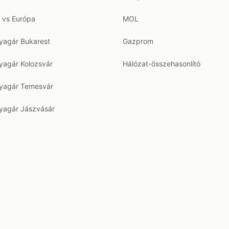
 vs Európa
MOL
agár Bukarest
Gazprom
agár Kolozsvár
Hálózat-összehasonlító
agár Temesvár
agár Jászvásár