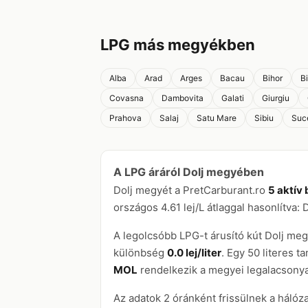
LPG más megyékben
Alba
Arad
Arges
Bacau
Bihor
B
Covasna
Dambovita
Galati
Giurgiu
Prahova
Salaj
Satu Mare
Sibiu
Suc
A LPG áráról Dolj megyében
Dolj megyét a PretCarburant.ro
5 aktív
országos 4.61 lej/L átlaggal hasonlítva: 
A legolcsóbb LPG-t árusító kút Dolj m
különbség
0.0 lej/liter
. Egy 50 literes t
MOL
rendelkezik a megyei legalacsonyab
Az adatok 2 óránként frissülnek a hálóz