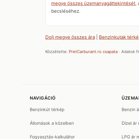
megye összes üzemanyagáttekintését
,
becsléséhez.
Dolj megye összes ára
|
Benzinkutak térk
Közzétette:
PretCarburant.ro csapata
· Adatok fr
NAVIGÁCIÓ
ÜZEMA
Benzinkút térkép
Benzin 
Állomások a közelben
Dízel ár
Fogyasztás-kalkulátor
LPG ár 