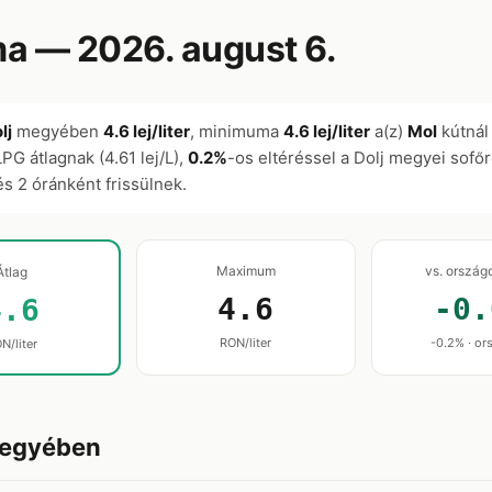
 — 2026. august 6.
lj
megyében
4.6 lej/liter
, minimuma
4.6 lej/liter
a(z)
Mol
kútná
 LPG átlagnak (4.61 lej/L),
0.2%
-os eltéréssel a Dolj megyei sofő
 és 2 óránként frissülnek.
Maximum
vs. ország
Átlag
4.6
-0.
4.6
RON/liter
-0.2% · ors
N/liter
megyében