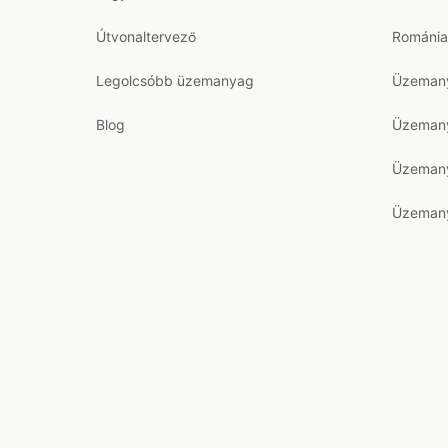
Útvonaltervező
Románia
Legolcsóbb üzemanyag
Üzemany
Blog
Üzemany
Üzemany
Üzemany