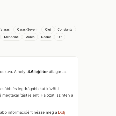
alarasi
Caras-Severin
Cluj
Constanta
Mehedinti
Mures
Neamt
Olt
osztva. A helyi
4.6 lej/liter
átlagár az
lcsóbb és legdrágább kút közötti
j
megtakarítást jelent. Hálózati szinten a
osabb információért nézze meg a
Dolj