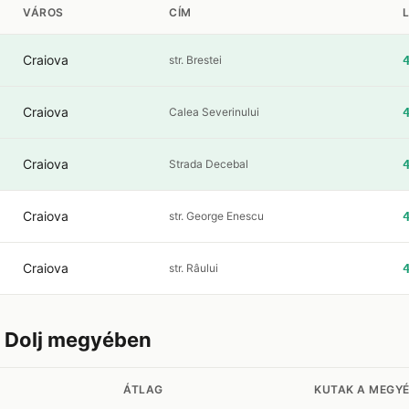
VÁROS
CÍM
Craiova
str. Brestei
Craiova
Calea Severinului
Craiova
Strada Decebal
Craiova
str. George Enescu
Craiova
str. Râului
r Dolj megyében
ÁTLAG
KUTAK A MEGY