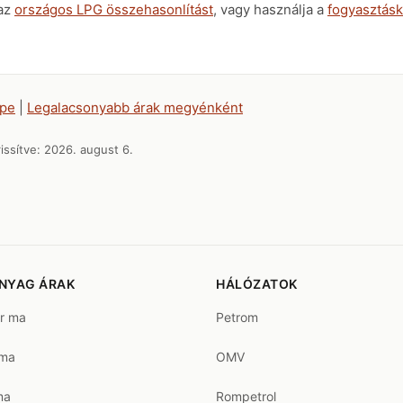
 az
országos LPG összehasonlítást
, vagy használja a
fogyasztásk
épe
|
Legalacsonyabb árak megyénként
issítve:
2026. august 6.
NYAG ÁRAK
HÁLÓZATOK
ár ma
Petrom
 ma
OMV
ma
Rompetrol