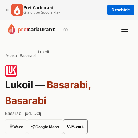
Pret Carburant
×
Deschide
Gratuit pe Google Play
›
›
Lukoil
Acasa
Basarabi
Lukoil —
Basarabi,
Basarabi
Basarabi, jud. Dolj
Waze
Google Maps
Favorit