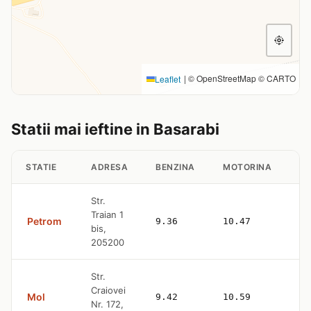
|
© OpenStreetMap © CARTO
Leaflet
Statii mai ieftine in Basarabi
STATIE
ADRESA
BENZINA
MOTORINA
GP
Str.
Traian 1
Petrom
9.36
10.47
—
bis,
205200
Str.
Craiovei
Mol
9.42
10.59
—
Nr. 172,