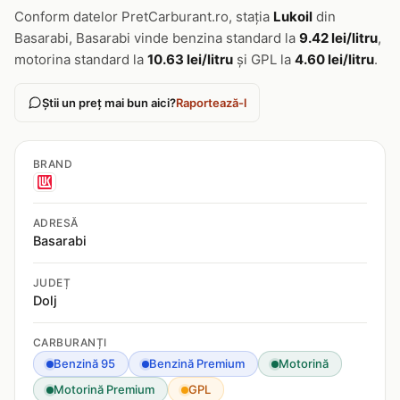
Conform datelor PretCarburant.ro, stația
Lukoil
din
Basarabi, Basarabi vinde benzina standard la
9.42 lei/litru
,
motorina standard la
10.63 lei/litru
și GPL la
4.60 lei/litru
.
Știi un preț mai bun aici?
Raportează-l
BRAND
ADRESĂ
Basarabi
JUDEȚ
Dolj
CARBURANȚI
Benzină 95
Benzină Premium
Motorină
Motorină Premium
GPL