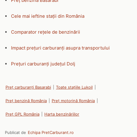
Preț benzină Basarabi
Cele mai ieftine stații din România
Comparator rețele de benzinării
Impact prețuri carburanți asupra transportului
Prețuri carburanți județul Dolj
Preț carburanți Basarabi
|
Toate stațiile Lukoil
|
Preț benzină România
|
Preț motorină România
|
Preț GPL România
|
Harta benzinăriilor
Publicat de
Echipa PretCarburant.ro