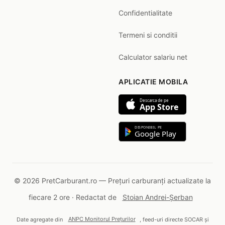
Confidentialitate
Termeni si conditii
Calculator salariu net
APLICATIE MOBILA
Descarca de pe
App Store
DISPONIBIL PE
Google Play
© 2026 PretCarburant.ro — Prețuri carburanți actualizate la
fiecare 2 ore · Redactat de
Stoian Andrei-Șerban
Date agregate din
ANPC Monitorul Prețurilor
, feed-uri directe SOCAR și