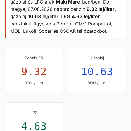
gázolaj és LPG árak
Malu Mare
-ban/ben, Dolj
megye,
07.08.2026
napon: benzin
9.32 lej/liter
,
gázolaj
10.63 lej/liter
, LPG
4.63 lej/liter
. 1
benzinkút figyelve a Petrom, OMV, Rompetrol,
MOL, Lukoil, Socar és OSCAR hálózatokból.
Benzin 95
Gázolaj
9.32
10.63
RON / liter
RON / liter
LPG
4.63