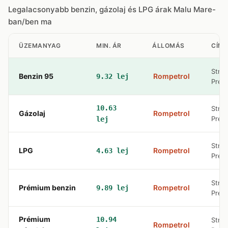
Legalacsonyabb benzin, gázolaj és LPG árak Malu Mare-
ban/ben ma
ÜZEMANYAG
MIN. ÁR
ÁLLOMÁS
CÍM
Str. 
Benzin 95
Rompetrol
9.32 lej
Preaj
10.63
Str. 
Gázolaj
Rompetrol
Preaj
lej
Str. 
LPG
Rompetrol
4.63 lej
Preaj
Str. 
Prémium benzin
Rompetrol
9.89 lej
Preaj
Prémium
10.94
Str. 
Rompetrol