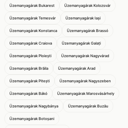
Üzemanyagárak Bukarest
Üzemanyagárak Kolozsvár
Üzemanyagárak Temesvár
Üzemanyagárak Iași
Üzemanyagárak Konstanca
Üzemanyagárak Brassó
Üzemanyagárak Craiova
Üzemanyagárak Galați
Üzemanyagárak Ploiești
Üzemanyagárak Nagyvárad
Üzemanyagárak Brăila
Üzemanyagárak Arad
Üzemanyagárak Pitești
Üzemanyagárak Nagyszeben
Üzemanyagárak Bákó
Üzemanyagárak Marosvásárhely
Üzemanyagárak Nagybánya
Üzemanyagárak Buzău
Üzemanyagárak Botoșani