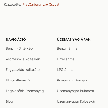
Közzétette:
PretCarburant.ro Csapat
NAVIGÁCIÓ
ÜZEMANYAG ÁRAK
Benzinkút térkép
Benzin ár ma
Állomások a közelben
Dízel ár ma
Fogyasztás-kalkulátor
LPG ár ma
Útvonaltervező
Románia vs Európa
Legolcsóbb üzemanyag
Üzemanyagár Bukarest
Blog
Üzemanyagár Kolozsvár