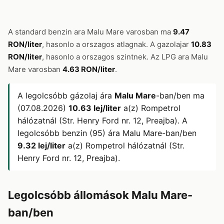
A standard benzin ara Malu Mare varosban ma
9.47
RON/liter
, hasonlo a orszagos atlagnak. A gazolajar
10.83
RON/liter
, hasonlo a orszagos szintnek. Az LPG ara Malu
Mare varosban
4.63 RON/liter
.
A legolcsóbb gázolaj ára
Malu Mare
-ban/ben ma
(07.08.2026)
10.63 lej/liter
a(z) Rompetrol
hálózatnál (Str. Henry Ford nr. 12, Preajba). A
legolcsóbb benzin (95) ára Malu Mare-ban/ben
9.32 lej/liter
a(z) Rompetrol hálózatnál (Str.
Henry Ford nr. 12, Preajba).
Legolcsóbb állomások Malu Mare-
ban/ben