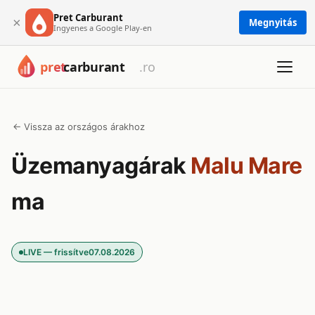
Pret Carburant
×
Megnyitás
Ingyenes a Google Play-en
← Vissza az országos árakhoz
Üzemanyagárak
Malu Mare
ma
LIVE — frissítve
07.08.2026