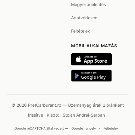
Megyei árjelentés
Adatvédelem
Feltételek
MOBIL ALKALMAZÁS
Elérhető itt:
App Store
ELÉRHETŐ ITT:
Google Play
© 2026 PretCarburant.ro — Üzemanyag árak 2 óránként
frissítve · Kiadó:
Stoian Andrei-Șerban
Google reCAPTCHA által védett —
Google irányelv
·
Feltételek