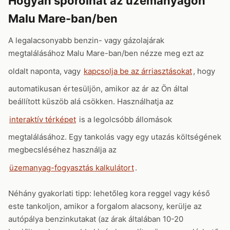
Hogyan spórolhat az üzemanyagon
Malu Mare-ban/ben
A legalacsonyabb benzin- vagy gázolajárak
megtalálásához Malu Mare-ban/ben nézze meg ezt az
oldalt naponta, vagy
kapcsolja be az árriasztásokat
, hogy
automatikusan értesüljön, amikor az ár az Ön által
beállított küszöb alá csökken. Használhatja az
interaktív térképet
is a legolcsóbb állomások
megtalálásához. Egy tankolás vagy egy utazás költségének
megbecsléséhez használja az
üzemanyag-fogyasztás kalkulátort
.
Néhány gyakorlati tipp: lehetőleg kora reggel vagy késő
este tankoljon, amikor a forgalom alacsony, kerülje az
autópálya benzinkutakat (az árak általában 10-20