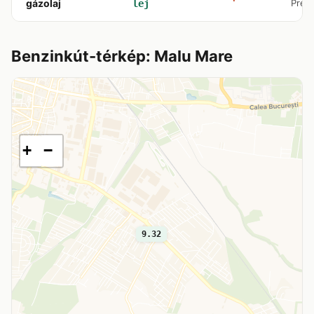
gázolaj
Preaj
lej
Benzinkút-térkép: Malu Mare
+
−
9.32