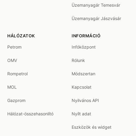
Üzemanyagár Temesvár
Üzemanyagár Jászvásár
HÁLÓZATOK
INFORMÁCIÓ
Petrom
Infóközpont
OMV
Rólunk
Rompetrol
Módszertan
MOL
Kapcsolat
Gazprom
Nyilvános API
Hálózat-összehasonlító
Nyílt adat
Eszközök és widget