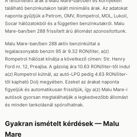
A feltüntetett árak a Malu Mare-ban/ben és környékén
található benzinkutakon talált minimális árak. Az adatokat
naponta gyűjtjük a Petrom, OMV, Rompetrol, MOL, Lukoil,
Socar hálózatokból és a független benzinkutakról. Malu
Mare-ban/ben 288 frissített árú állomást azonosítottunk.
Malu Mare-ban/ben 288 aktív benzinkúttal a
legalacsonyabb benzin 95 ár 9.32 RON/liter, a(z)
Rompetrol hálózat kínálja a következő címen: Str. Henry
Ford nr. 12, Preajba. A gázolaj ára 10.63 RON/liter-től indul
a(z) Rompetrol kútnál, az autó-LPG pedig 4.63 RON/liter-
től kapható Dolj megyében. Ezeket az árakat naponta
figyeljük és automatikusan frissítjük, így a(z) Malu Mare-i
autósok gyorsan megtalálhatják a legkedvezőbb állomást
és minden tankolásnál spórolhatnak.
Gyakran ismételt kérdések — Malu
Mare