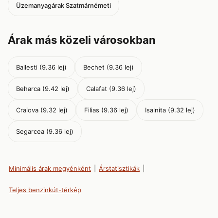
Üzemanyagárak Szatmárnémeti
Árak más közeli városokban
Bailesti (9.36 lej)
Bechet (9.36 lej)
Beharca (9.42 lej)
Calafat (9.36 lej)
Craiova (9.32 lej)
Filias (9.36 lej)
Isalnita (9.32 lej)
Segarcea (9.36 lej)
Minimális árak megyénként
|
Árstatisztikák
|
Teljes benzinkút-térkép