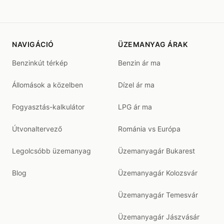
NAVIGÁCIÓ
ÜZEMANYAG ÁRAK
Benzinkút térkép
Benzin ár ma
Állomások a közelben
Dízel ár ma
Fogyasztás-kalkulátor
LPG ár ma
Útvonaltervező
Románia vs Európa
Legolcsóbb üzemanyag
Üzemanyagár Bukarest
Blog
Üzemanyagár Kolozsvár
Üzemanyagár Temesvár
Üzemanyagár Jászvásár