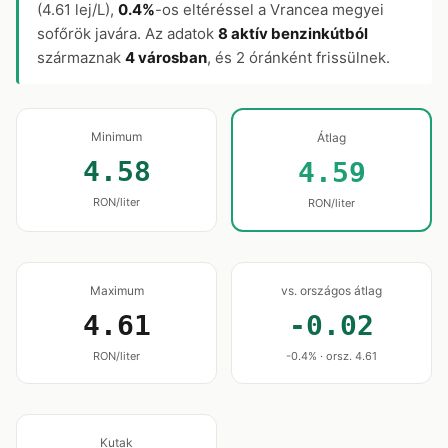
(4.61 lej/L),
0.4%
-os eltéréssel a Vrancea megyei
sofőrök javára. Az adatok
8 aktív benzinkútból
származnak
4 városban
, és 2 óránként frissülnek.
Minimum
Átlag
4.58
4.59
RON/liter
RON/liter
Maximum
vs. országos átlag
4.61
-0.02
RON/liter
-0.4% · orsz. 4.61
Kutak