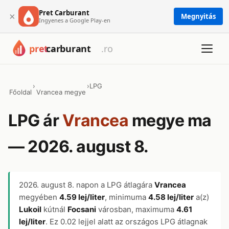
Pret Carburant
×
Megnyitás
Ingyenes a Google Play-en
›
›
LPG
Főoldal
Vrancea megye
LPG ár
Vrancea
megye ma
— 2026. august 8.
2026. august 8.
napon a LPG átlagára
Vrancea
megyében
4.59 lej/liter
, minimuma
4.58 lej/liter
a(z)
Lukoil
kútnál
Focsani
városban, maximuma
4.61
lej/liter
. Ez 0.02 lejjel alatt az országos LPG átlagnak