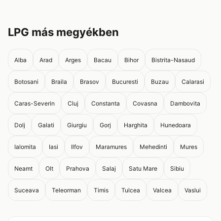
LPG más megyékben
Alba
Arad
Arges
Bacau
Bihor
Bistrita-Nasaud
Botosani
Braila
Brasov
Bucuresti
Buzau
Calarasi
Caras-Severin
Cluj
Constanta
Covasna
Dambovita
Dolj
Galati
Giurgiu
Gorj
Harghita
Hunedoara
Ialomita
Iasi
Ilfov
Maramures
Mehedinti
Mures
Neamt
Olt
Prahova
Salaj
Satu Mare
Sibiu
Suceava
Teleorman
Timis
Tulcea
Valcea
Vaslui