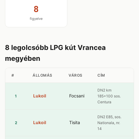
8
figyelve
8 legolcsóbb LPG kút Vrancea
megyében
#
ÁLLOMÁS
VÁROS
CÍM
L
DN2 km
Lukoil
Focsani
4
1
185+100 sos.
Centura
DN2 E85, sos.
Lukoil
Tisita
4
2
Nationala, nr.
14