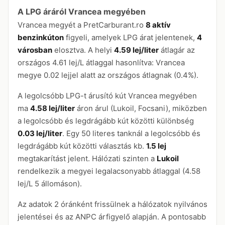
A LPG áráról Vrancea megyében
Vrancea megyét a PretCarburant.ro
8 aktív
benzinkúton
figyeli, amelyek LPG árat jelentenek,
4
városban
elosztva. A helyi
4.59 lej/liter
átlagár az
országos 4.61 lej/L átlaggal hasonlítva: Vrancea
megye 0.02 lejjel alatt az országos átlagnak (0.4%).
A legolcsóbb LPG-t árusító kút Vrancea megyében
ma
4.58 lej/liter
áron árul (Lukoil, Focsani), miközben
a legolcsóbb és legdrágább kút közötti különbség
0.03 lej/liter
. Egy 50 literes tanknál a legolcsóbb és
legdrágább kút közötti választás kb.
1.5 lej
megtakarítást jelent. Hálózati szinten a
Lukoil
rendelkezik a megyei legalacsonyabb átlaggal (4.58
lej/L 5 állomáson).
Az adatok 2 óránként frissülnek a hálózatok nyilvános
jelentései és az ANPC árfigyelő alapján. A pontosabb