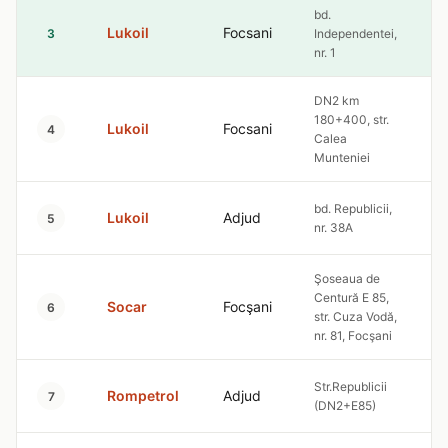
bd.
Lukoil
Focsani
4
3
Independentei,
nr. 1
DN2 km
180+400, str.
Lukoil
Focsani
4
4
Calea
Munteniei
bd. Republicii,
Lukoil
Adjud
4
5
nr. 38A
Şoseaua de
Centură E 85,
Socar
Focşani
4
6
str. Cuza Vodă,
nr. 81, Focşani
Str.Republicii
Rompetrol
Adjud
4
7
(DN2+E85)