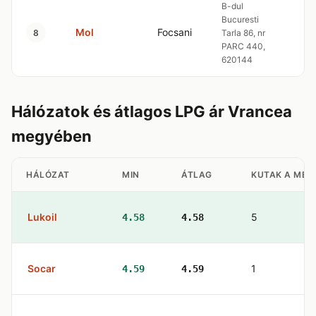
B-dul
Bucuresti
Mol
Focsani
4
8
Tarla 86, nr
PARC 440,
620144
Hálózatok és átlagos LPG ár Vrancea
megyében
HÁLÓZAT
MIN
ÁTLAG
KUTAK A MEG
Lukoil
5
4.58
4.58
Socar
1
4.59
4.59