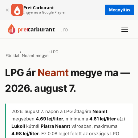
Pret Carburant
×
Megnyitás
Ingyenes a Google Play-en
›
›
LPG
Főoldal
Neamt megye
LPG ár
Neamt
megye ma —
2026. august 7.
2026. august 7.
napon a LPG átlagára
Neamt
megyében
4.69 lej/liter
, minimuma
4.61 lej/liter
a(z)
Lukoil
kútnál
Piatra Neamt
városban, maximuma
4.98 lej/liter
. Ez 0.08 lejjel felett az országos LPG