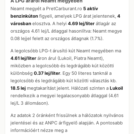
A LPG áráról Neamt megyében
Neamt megyét a PretCarburant.ro
5 aktív
benzinkúton
figyeli, amelyek LPG árat jelentenek,
4
városban
elosztva. A helyi
4.69 lej/liter
átlagár az
országos 4.61 lej/L átlaggal hasonlítva: Neamt megye
0.08 lejjel felett az országos átlagnak (1.7%).
A legolcsóbb LPG-t árusító kút Neamt megyében ma
4.61 lej/liter
áron árul (Lukoil, Piatra Neamt),
miközben a legolcsóbb és legdrágább kút közötti
különbség
0.37 lej/liter
. Egy 50 literes tanknál a
legolcsóbb és legdrágább kút közötti választás kb.
18.5 lej
megtakarítást jelent. Hálózati szinten a
Lukoil
rendelkezik a megyei legalacsonyabb átlaggal (4.61
lej/L 3 állomáson).
Az adatok 2 óránként frissülnek a hálózatok nyilvános
jelentései és az ANPC árfigyelő alapján. A pontosabb
információért nézze meg a