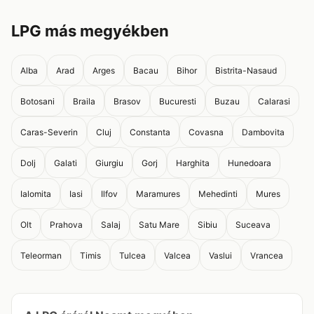
LPG más megyékben
Alba
Arad
Arges
Bacau
Bihor
Bistrita-Nasaud
Botosani
Braila
Brasov
Bucuresti
Buzau
Calarasi
Caras-Severin
Cluj
Constanta
Covasna
Dambovita
Dolj
Galati
Giurgiu
Gorj
Harghita
Hunedoara
Ialomita
Iasi
Ilfov
Maramures
Mehedinti
Mures
Olt
Prahova
Salaj
Satu Mare
Sibiu
Suceava
Teleorman
Timis
Tulcea
Valcea
Vaslui
Vrancea