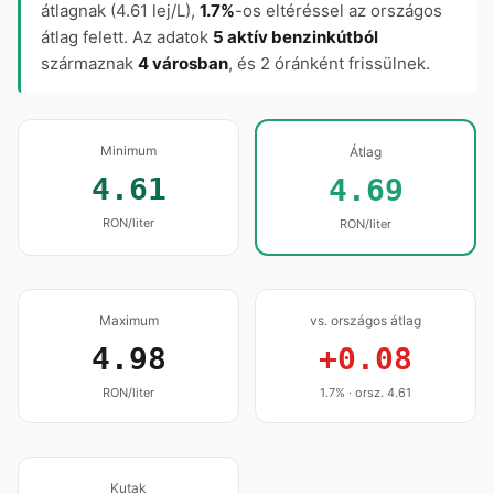
átlagnak (4.61 lej/L),
1.7%
-os eltéréssel az országos
átlag felett. Az adatok
5 aktív benzinkútból
származnak
4 városban
, és 2 óránként frissülnek.
Minimum
Átlag
4.61
4.69
RON/liter
RON/liter
Maximum
vs. országos átlag
4.98
+0.08
RON/liter
1.7% · orsz. 4.61
Kutak