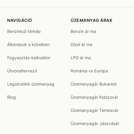
NAVIGÁCIÓ
ÜZEMANYAG ÁRAK
Benzinkút térkép
Benzin ár ma
Állomások a közelben
Dízel ár ma
Fogyasztás-kalkulátor
LPG ár ma
Útvonaltervező
Románia vs Európa
Legolcsóbb üzemanyag
Üzemanyagár Bukarest
Blog
Üzemanyagár Kolozsvár
Üzemanyagár Temesvár
Üzemanyagár Jászvásár