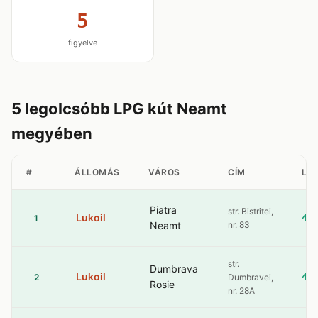
5
figyelve
5 legolcsóbb LPG kút Neamt
megyében
#
ÁLLOMÁS
VÁROS
CÍM
LP
Piatra
str. Bistritei,
Lukoil
4.
1
Neamt
nr. 83
str.
Dumbrava
Lukoil
4.
2
Dumbravei,
Rosie
nr. 28A