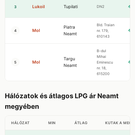
Lukoil
Tupilati
DN2
4.
3
Bld. Traian
Piatra
Mol
4.
4
nr. 179,
Neamt
610143
B-dul
Mihai
Targu
Mol
4.
5
Eminescu
Neamt
nr. 18,
615200
Hálózatok és átlagos LPG ár Neamt
megyében
HÁLÓZAT
MIN
ÁTLAG
KUTAK A MEGY