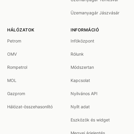
Üzemanyagár Jászvásár
HÁLÓZATOK
INFORMÁCIÓ
Petrom
Infóközpont
OMV
Rólunk
Rompetrol
Módszertan
MOL
Kapcsolat
Gazprom
Nyilvános API
Hálózat-összehasonlító
Nyílt adat
Eszközök és widget
Megyei árjelentés