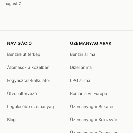
august 7.
NAVIGÁCIÓ
ÜZEMANYAG ÁRAK
Benzinkút térkép
Benzin ár ma
Állomások a közelben
Dízel ár ma
Fogyasztás-kalkulátor
LPG ár ma
Útvonaltervező
Románia vs Európa
Legolcsóbb üzemanyag
Üzemanyagár Bukarest
Blog
Üzemanyagár Kolozsvár
Üzemanyagár Temesvár