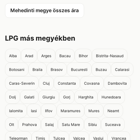
Mehedinti megye összes ára
LPG más megyékben
Alba
Arad
Arges
Bacau
Bihor
Bistrita-Nasaud
Botosani
Braila
Brasov
Bucuresti
Buzau
Calarasi
Caras-Severin
Cluj
Constanta
Covasna
Dambovita
Dolj
Galati
Giurgiu
Gorj
Harghita
Hunedoara
Ialomita
Iasi
Ilfov
Maramures
Mures
Neamt
Olt
Prahova
Salaj
Satu Mare
Sibiu
Suceava
Teleorman
Timis
Tulcea
Valcea
Vaslui
Vrancea