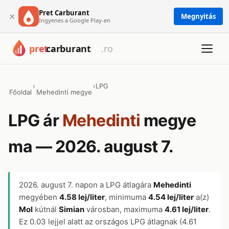
Pret Carburant
×
Megnyitás
Ingyenes a Google Play-en
›
›
LPG
Főoldal
Mehedinti megye
LPG ár
Mehedinti
megye
ma — 2026. august 7.
2026. august 7.
napon a LPG átlagára
Mehedinti
megyében
4.58 lej/liter
, minimuma
4.54 lej/liter
a(z)
Mol
kútnál
Simian
városban, maximuma
4.61 lej/liter
.
Ez 0.03 lejjel alatt az országos LPG átlagnak (4.61