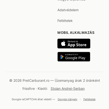
Adatvédelem
Feltételek
MOBIL ALKALMAZÁS
Elérhető itt:
App Store
ELÉRHETŐ ITT:
Google Play
© 2026 PretCarburant.ro — Üzemanyag árak 2 óránként
frissítve · Kiadó:
Stoian Andrei-Șerban
Google reCAPTCHA által védett —
Google irányelv
·
Feltételek