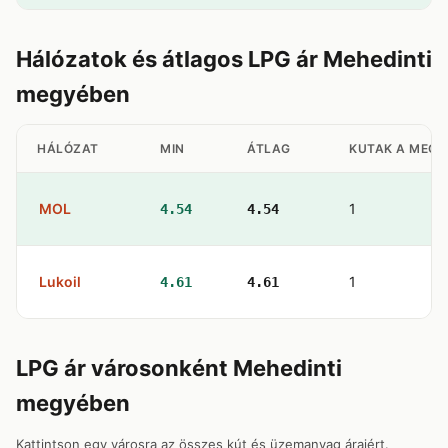
Hálózatok és átlagos LPG ár Mehedinti
megyében
HÁLÓZAT
MIN
ÁTLAG
KUTAK A MEGY
MOL
1
4.54
4.54
Lukoil
1
4.61
4.61
LPG ár városonként Mehedinti
megyében
Kattintson egy városra az összes kút és üzemanyag áraiért.