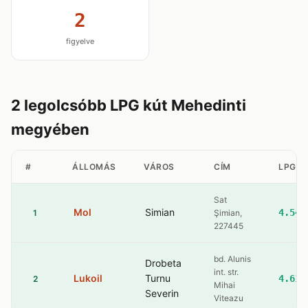
2
figyelve
2 legolcsóbb LPG kút Mehedinti
megyében
#
ÁLLOMÁS
VÁROS
CÍM
LPG
Sat
Mol
Simian
4.54
1
Şimian,
227445
bd. Alunis
Drobeta
int. str.
Lukoil
Turnu
4.61
2
Mihai
Severin
Viteazu