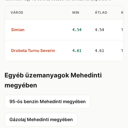
VÁROS
MIN
ÁTLAG
KU
Simian
1
4.54
4.54
Drobeta Turnu Severin
1
4.61
4.61
Egyéb üzemanyagok Mehedinti
megyében
95-ös benzin Mehedinti megyében
Gázolaj Mehedinti megyében