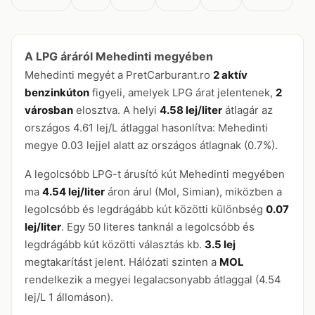
A LPG áráról Mehedinti megyében
Mehedinti megyét a PretCarburant.ro
2 aktív
benzinkúton
figyeli, amelyek LPG árat jelentenek,
2
városban
elosztva. A helyi
4.58 lej/liter
átlagár az
országos 4.61 lej/L átlaggal hasonlítva: Mehedinti
megye 0.03 lejjel alatt az országos átlagnak (0.7%).
A legolcsóbb LPG-t árusító kút Mehedinti megyében
ma
4.54 lej/liter
áron árul (Mol, Simian), miközben a
legolcsóbb és legdrágább kút közötti különbség
0.07
lej/liter
. Egy 50 literes tanknál a legolcsóbb és
legdrágább kút közötti választás kb.
3.5 lej
megtakarítást jelent. Hálózati szinten a
MOL
rendelkezik a megyei legalacsonyabb átlaggal (4.54
lej/L 1 állomáson).