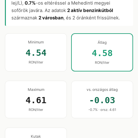
lej/L),
0.7%
-os eltéréssel a Mehedinti megyei
sofőrök javára. Az adatok
2 aktív benzinkútból
származnak
2 városban
, és 2 óránként frissülnek.
Minimum
Átlag
4.54
4.58
RON/liter
RON/liter
Maximum
vs. országos átlag
4.61
-0.03
RON/liter
-0.7% · orsz. 4.61
Kutak