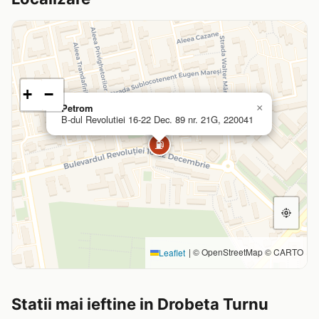
+
−
Petrom
×
B-dul Revolutiei 16-22 Dec. 89 nr. 21G, 220041
⛽
|
© OpenStreetMap © CARTO
Leaflet
Statii mai ieftine in Drobeta Turnu