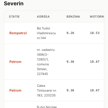
Severin
STATIE
ADRESA
BENZINA
MOTORINA
Bd.Tudor
Rompetrol
Vladimirescu
9.26
10.53
nr.144
nr. cadastru
(996/2-
1280)/1,
Petrom
9.36
10.47
comuna
Simian,
227445
Calea
Petrom
Timisoarei nr.
9.36
10.47
183, 220235
B-dul Nicolae