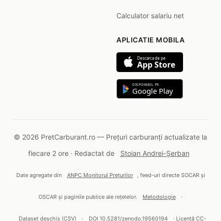
Calculator salariu net
APLICATIE MOBILA
Descarca de pe
App Store
DISPONIBIL PE
Google Play
© 2026 PretCarburant.ro — Prețuri carburanți actualizate la
fiecare 2 ore · Redactat de
Stoian Andrei-Șerban
Date agregate din
ANPC Monitorul Prețurilor
, feed-uri directe SOCAR și
OSCAR și paginile publice ale rețelelor.
Metodologie
·
Dataset deschis (CSV)
·
DOI 10.5281/zenodo.19560194
· Licență CC-