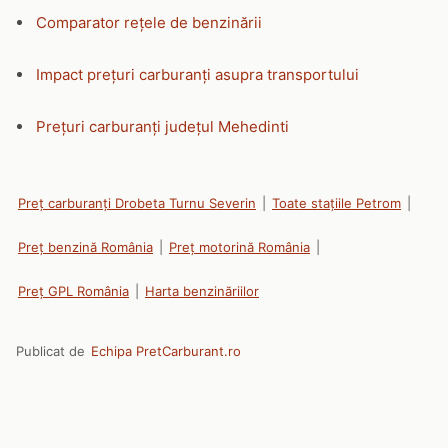
Comparator rețele de benzinării
Impact prețuri carburanți asupra transportului
Prețuri carburanți județul Mehedinti
Preț carburanți Drobeta Turnu Severin
|
Toate stațiile Petrom
|
Preț benzină România
|
Preț motorină România
|
Preț GPL România
|
Harta benzinăriilor
Publicat de
Echipa PretCarburant.ro