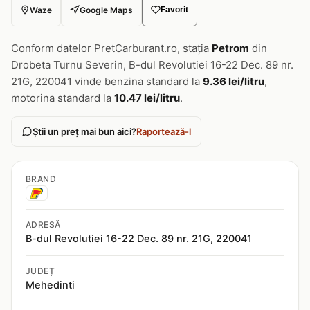
Waze
Google Maps
Favorit
Conform datelor PretCarburant.ro, stația
Petrom
din
Drobeta Turnu Severin, B-dul Revolutiei 16-22 Dec. 89 nr.
21G, 220041 vinde benzina standard la
9.36 lei/litru
,
motorina standard la
10.47 lei/litru
.
Știi un preț mai bun aici?
Raportează-l
BRAND
ADRESĂ
B-dul Revolutiei 16-22 Dec. 89 nr. 21G, 220041
JUDEȚ
Mehedinti