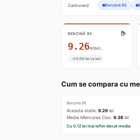
Benzină 95
Carburanți
BENZINĂ 95
9.26
RON/L
0.00 lei vs ieri
Cum se compara cu med
Benzina 95
Aceasta statie:
9.26
lei
Media Miercurea Ciuc:
9.38
lei
Cu 0.12 lei mai ieftin decat media