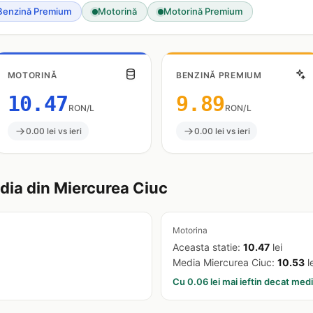
Benzină Premium
Motorină
Motorină Premium
MOTORINĂ
BENZINĂ PREMIUM
10.47
9.89
RON/L
RON/L
0.00 lei vs ieri
0.00 lei vs ieri
ia din Miercurea Ciuc
Motorina
Aceasta statie:
10.47
lei
Media Miercurea Ciuc:
10.53
le
Cu 0.06 lei mai ieftin decat med