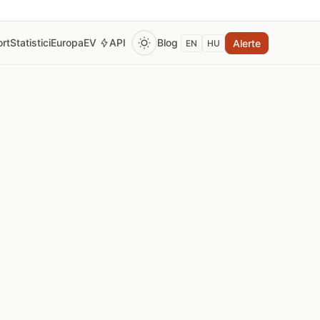
rt
Statistici
Europa
EV
API
Blog
Alerte
EN
HU