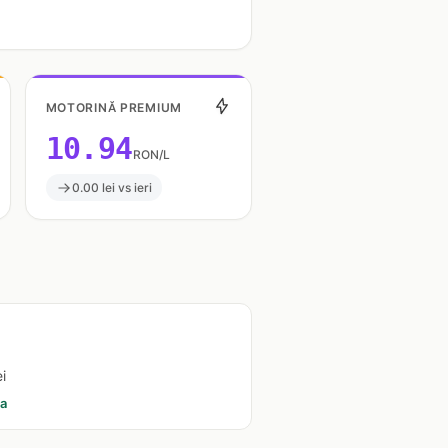
MOTORINĂ PREMIUM
10.94
RON/L
0.00 lei vs ieri
i
ia