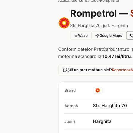
Acasa
›
Miercurea Ciuc
›
Rompetrol
Rompetrol —
Str. Harghita 70, jud. Harghita
Waze
Google Maps
Conform datelor PretCarburant.ro, 
motorina standard la
10.47 lei/litru
.
Știi un preț mai bun aici?
Raportează
Brand
Str. Harghita 70
Adresă
Harghita
Județ