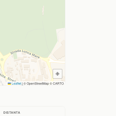
Leaflet
|
© OpenStreetMap © CARTO
DISTANTA