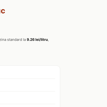
uc
zina standard la
9.26 lei/litru
,