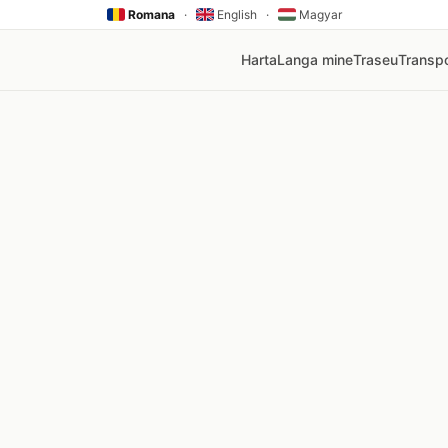
Romana
·
English
·
Magyar
Harta
Langa mine
Traseu
Transpo