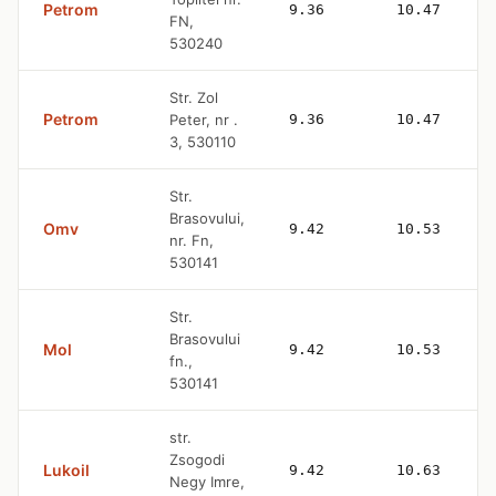
Petrom
9.36
10.47
FN,
530240
Str. Zol
Petrom
Peter, nr .
9.36
10.47
3, 530110
Str.
Brasovului,
Omv
9.42
10.53
nr. Fn,
530141
Str.
Brasovului
Mol
9.42
10.53
fn.,
530141
str.
Zsogodi
Lukoil
9.42
10.63
Negy Imre,