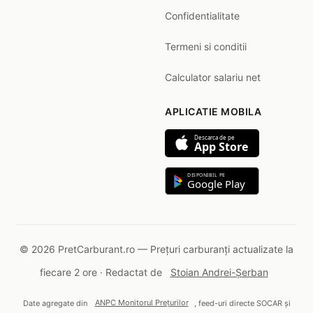
Confidentialitate
Termeni si conditii
Calculator salariu net
APLICATIE MOBILA
Descarca de pe
App Store
DISPONIBIL PE
Google Play
© 2026 PretCarburant.ro — Prețuri carburanți actualizate la
fiecare 2 ore · Redactat de
Stoian Andrei-Șerban
Date agregate din
ANPC Monitorul Prețurilor
, feed-uri directe SOCAR și