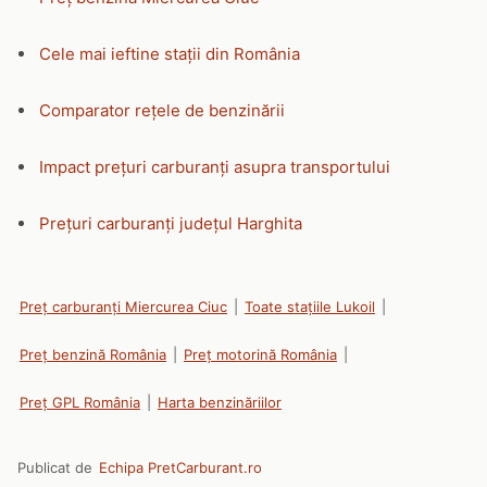
Cele mai ieftine stații din România
Comparator rețele de benzinării
Impact prețuri carburanți asupra transportului
Prețuri carburanți județul Harghita
Preț carburanți Miercurea Ciuc
|
Toate stațiile Lukoil
|
Preț benzină România
|
Preț motorină România
|
Preț GPL România
|
Harta benzinăriilor
Publicat de
Echipa PretCarburant.ro