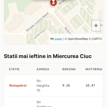
⛽
|
© OpenStreetMap © CARTO
Leaflet
Statii mai ieftine in Miercurea Ciuc
STATIE
ADRESA
BENZINA
MOTORINA
Str.
Rompetrol
Harghita
9.26
10.47
70
Str.
Toplitei nr.