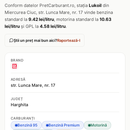
Conform datelor PretCarburant.ro, stația
Lukoil
din
Miercurea Ciuc, str. Lunca Mare, nr. 17 vinde benzina
standard la
9.42 lei/litru
, motorina standard la
10.63
lei/litru
și GPL la
4.58 lei/litru
.
Știi un preț mai bun aici?
Raportează-l
BRAND
ADRESĂ
str. Lunca Mare, nr. 17
JUDEȚ
Harghita
CARBURANȚI
Benzină 95
Benzină Premium
Motorină