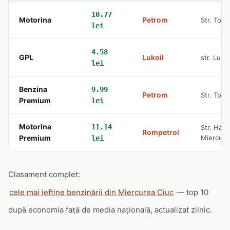
10.77
Motorina
Petrom
Str. Topli
lei
4.58
GPL
Lukoil
str. Lun
lei
Benzina
9.99
Petrom
Str. Topli
Premium
lei
Motorina
11.14
Str. Harg
Rompetrol
Premium
Miercure
lei
Clasament complet:
cele mai ieftine benzinării din Miercurea Ciuc
— top 10
după economia față de media națională, actualizat zilnic.