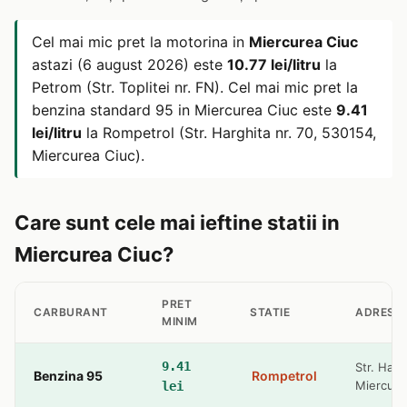
Cel mai mic pret la motorina in
Miercurea Ciuc
astazi (6 august 2026) este
10.77 lei/litru
la
Petrom (Str. Toplitei nr. FN). Cel mai mic pret la
benzina standard 95 in Miercurea Ciuc este
9.41
lei/litru
la Rompetrol (Str. Harghita nr. 70, 530154,
Miercurea Ciuc).
Care sunt cele mai ieftine statii in
Miercurea Ciuc?
PRET
CARBURANT
STATIE
ADRESA
MINIM
9.41
Str. Harg
Benzina 95
Rompetrol
Miercure
lei