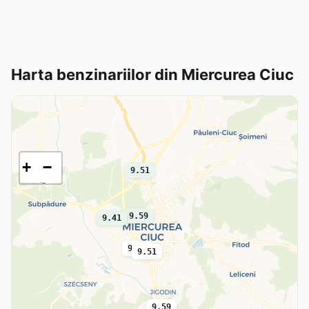
Harta benzinariilor din Miercurea Ciuc
+
−
9.51
9.59
9.41
9.57
9.51
9.59