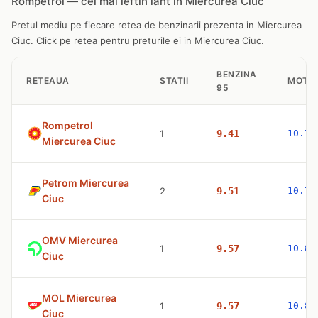
Rompetrol — cel mai ieftin lant in Miercurea Ciuc
Pretul mediu pe fiecare retea de benzinarii prezenta in Miercurea
Ciuc. Click pe retea pentru preturile ei in Miercurea Ciuc.
BENZINA
RETEAUA
STATII
MOTO
95
Rompetrol
1
9.41
10.77
Miercurea Ciuc
Petrom Miercurea
2
9.51
10.77
Ciuc
OMV Miercurea
1
9.57
10.83
Ciuc
MOL Miercurea
1
9.57
10.83
Ciuc