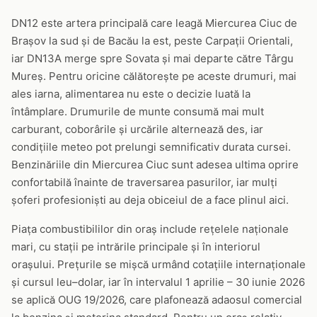
DN12 este artera principală care leagă Miercurea Ciuc de
Brașov la sud și de Bacău la est, peste Carpații Orientali,
iar DN13A merge spre Sovata și mai departe către Târgu
Mureș. Pentru oricine călătorește pe aceste drumuri, mai
ales iarna, alimentarea nu este o decizie luată la
întâmplare. Drumurile de munte consumă mai mult
carburant, coborârile și urcările alternează des, iar
condițiile meteo pot prelungi semnificativ durata cursei.
Benzinăriile din Miercurea Ciuc sunt adesea ultima oprire
confortabilă înainte de traversarea pasurilor, iar mulți
șoferi profesioniști au deja obiceiul de a face plinul aici.
Piața combustibililor din oraș include rețelele naționale
mari, cu stații pe intrările principale și în interiorul
orașului. Prețurile se mișcă urmând cotațiile internaționale
și cursul leu–dolar, iar în intervalul 1 aprilie – 30 iunie 2026
se aplică OUG 19/2026, care plafonează adaosul comercial