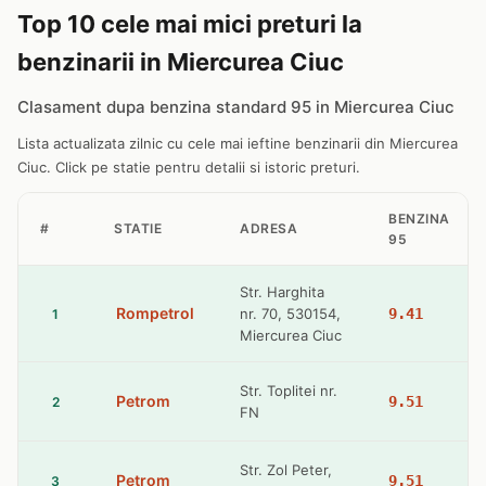
Top 10 cele mai mici preturi la
benzinarii in Miercurea Ciuc
Clasament dupa benzina standard 95 in Miercurea Ciuc
Lista actualizata zilnic cu cele mai ieftine benzinarii din Miercurea
Ciuc. Click pe statie pentru detalii si istoric preturi.
BENZINA
#
STATIE
ADRESA
95
Str. Harghita
Rompetrol
nr. 70, 530154,
9.41
1
Miercurea Ciuc
Str. Toplitei nr.
Petrom
9.51
2
FN
Str. Zol Peter,
Petrom
9.51
3