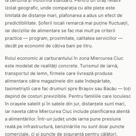
la benzina și motorina standard. Pentru un oraș relativ
izolat geografic, unde comparația cu alte piețe este
limitată de distanțe mari, plafonarea a adus un efect de
predictibilitate. Șoferii locali remarcă mai puține fluctuații,
iar deciziile de alimentare se fac mai mult pe criterii
practice — program, proximitate, calitatea serviciilor —
decât pe economii de câțiva bani pe litru.
Rolul economic al carburantului în zona Miercurea Ciuc
este modelat de realități concrete. Turismul de iarnă,
transportul de lemn, firmele care livrează produse
alimentare către magazinele din sate îndepărtate,
taximetriștii care fac drumuri spre Brașov sau Bacău — toți
depind de costuri previzibile. Pentru familiile care locuiesc
în orașele satelit și în satele din jur, distanțele sunt mari,
iar naveta către Miercurea Ciuc include planificarea atentă
a alimentărilor. Într-un județ unde iarna pune presiune
reală pe infrastructură, benzinăriile nu sunt doar puncte
comerciale, ci și puncte de siguranță pentru călători.