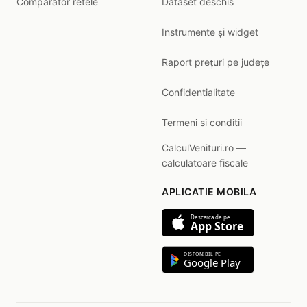
Comparator retele
Dataset deschis
Instrumente și widget
Raport prețuri pe județe
Confidentialitate
Termeni si conditii
CalculVenituri.ro —
calculatoare fiscale
APLICATIE MOBILA
Descarca de pe
App Store
DISPONIBIL PE
Google Play