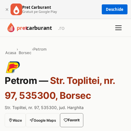
Pret Carburant
×
Deschide
Gratuit pe Google Play
›
›
Petrom
Acasa
Borsec
Petrom —
Str. Toplitei, nr.
97, 535300, Borsec
Str. Toplitei, nr. 97, 535300, jud. Harghita
Waze
Google Maps
Favorit