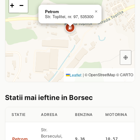
+
−
Petrom
×
Str. Toplitei, nr. 97, 535300
⛽
|
© OpenStreetMap © CARTO
Leaflet
Statii mai ieftine in Borsec
STATIE
ADRESA
BENZINA
MOTORINA
Str.
Borsecului,
Petrom
9.36
10.57