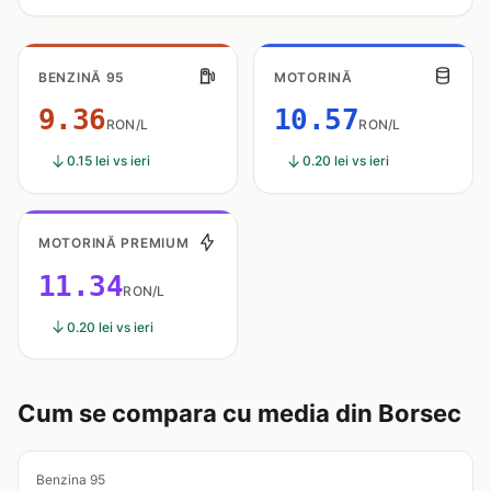
BENZINĂ 95
MOTORINĂ
9.36
10.57
RON/L
RON/L
0.15 lei vs ieri
0.20 lei vs ieri
MOTORINĂ PREMIUM
11.34
RON/L
0.20 lei vs ieri
Cum se compara cu media din Borsec
Benzina 95