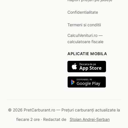
Confidentialitate
Termeni si conditii
CalculVenituri.ro —
calculatoare fiscale
APLICATIE MOBILA
Descarca de pe
App Store
DISPONIBIL PE
Google Play
© 2026 PretCarburant.ro — Prețuri carburanți actualizate la
fiecare 2 ore · Redactat de
Stoian Andrei-Șerban