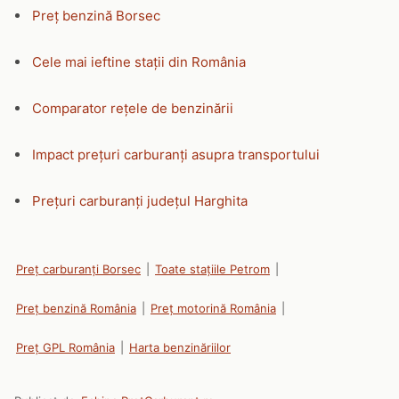
Preț benzină Borsec
Cele mai ieftine stații din România
Comparator rețele de benzinării
Impact prețuri carburanți asupra transportului
Prețuri carburanți județul Harghita
Preț carburanți Borsec
|
Toate stațiile Petrom
|
Preț benzină România
|
Preț motorină România
|
Preț GPL România
|
Harta benzinăriilor