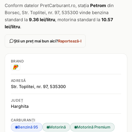
Conform datelor PretCarburant.ro, stația
Petrom
din
Borsec, Str. Toplitei, nr. 97, 535300 vinde benzina
standard la
9.36 lei/litru
, motorina standard la
10.57
lei/litru
.
Știi un preț mai bun aici?
Raportează-l
BRAND
ADRESĂ
Str. Toplitei, nr. 97, 535300
JUDEȚ
Harghita
CARBURANȚI
Benzină 95
Motorină
Motorină Premium