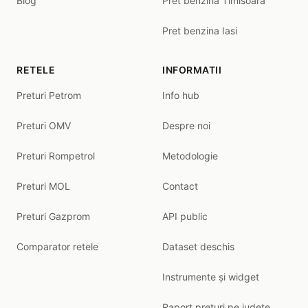
Blog
Pret benzina Timisoara
Pret benzina Iasi
RETELE
INFORMATII
Preturi Petrom
Info hub
Preturi OMV
Despre noi
Preturi Rompetrol
Metodologie
Preturi MOL
Contact
Preturi Gazprom
API public
Comparator retele
Dataset deschis
Instrumente și widget
Raport prețuri pe județe