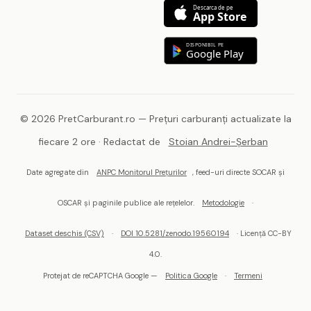
Descarca de pe
App Store
DISPONIBIL PE
Google Play
© 2026 PretCarburant.ro — Prețuri carburanți actualizate la
fiecare 2 ore · Redactat de
Stoian Andrei-Șerban
Date agregate din
ANPC Monitorul Prețurilor
, feed-uri directe SOCAR și
OSCAR și paginile publice ale rețelelor.
Metodologie
·
Dataset deschis (CSV)
·
DOI 10.5281/zenodo.19560194
· Licență CC-BY
4.0.
Protejat de reCAPTCHA Google —
Politica Google
·
Termeni