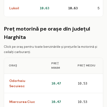
Lukoil
5
10.63
10.63
Preț motorină pe orașe din județul
Harghita
Click pe oraș pentru toate benzinăriile și prețurile la motorină și
ceilalți carburanți.
PREȚ
ORAȘ
PREȚ MEDIU
S
MINIM
Odorheiu
7
10.47
10.53
Secuiesc
Miercurea Ciuc
7
10.47
10.53