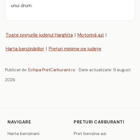
unui drum.
Toate prețurile județul Harghita
|
Motorină azi
|
Harta benzinăriilor
|
Prețuri minime pe județe
Publicat de
Echipa PretCarburant.ro
· Date actualizate:
9 august
2026
NAVIGARE
PRETURI CARBURANTI
Harta benzinarii
Pret benzina azi