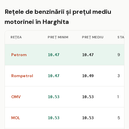
Rețele de benzinării și prețul mediu
motorinei în Harghita
REȚEA
PREȚ MINIM
PREȚ MEDIU
STAȚII
Petrom
9
10.47
10.47
Rompetrol
3
10.47
10.49
OMV
1
10.53
10.53
MOL
5
10.53
10.53