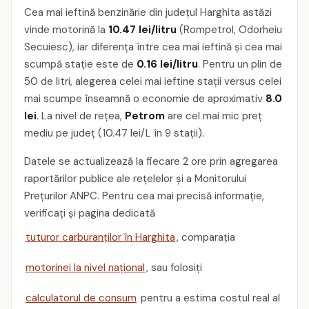
Cea mai ieftină benzinărie din județul Harghita astăzi
vinde motorină la
10.47 lei/litru
(Rompetrol, Odorheiu
Secuiesc), iar diferența între cea mai ieftină și cea mai
scumpă stație este de
0.16 lei/litru
. Pentru un plin de
50 de litri, alegerea celei mai ieftine stații versus celei
mai scumpe înseamnă o economie de aproximativ
8.0
lei
. La nivel de rețea,
Petrom
are cel mai mic preț
mediu pe județ (10.47 lei/L în 9 stații).
Datele se actualizează la fiecare 2 ore prin agregarea
raportărilor publice ale rețelelor și a Monitorului
Prețurilor ANPC. Pentru cea mai precisă informație,
verificați și pagina dedicată
tuturor carburanților în Harghita
, comparația
motorinei la nivel național
, sau folosiți
calculatorul de consum
pentru a estima costul real al