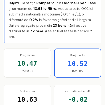
lei/litru
la stația
Rompetrol
din
Odorheiu Secuiesc
și un maxim de
10.63 lei/litru
. Aceasta este 0.02 lei
sub media națională a motorinei (10.54 lei/L), o
diferență de
0.2%
în favoarea șoferilor din Harghita.
Datele agregate provin din
23 benzinării
active
distribuite în
7 orașe
și se actualizează la fiecare 2
ore.
Preț minim
Preț mediu
10.47
10.52
RON/litru
RON/litru
Preț maxim
vs. media națională
10.63
-0.02