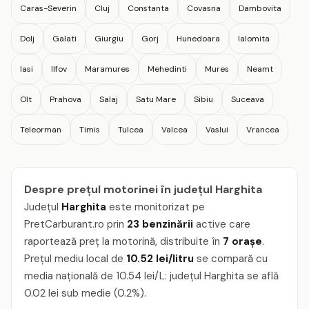
Caras-Severin
Cluj
Constanta
Covasna
Dambovita
Dolj
Galati
Giurgiu
Gorj
Hunedoara
Ialomita
Iasi
Ilfov
Maramures
Mehedinti
Mures
Neamt
Olt
Prahova
Salaj
Satu Mare
Sibiu
Suceava
Teleorman
Timis
Tulcea
Valcea
Vaslui
Vrancea
Despre prețul motorinei în județul Harghita
Județul
Harghita
este monitorizat pe
PretCarburant.ro prin
23 benzinării
active care
raportează preț la motorină, distribuite în
7 orașe
.
Prețul mediu local de
10.52 lei/litru
se compară cu
media națională de 10.54 lei/L: județul Harghita se află
0.02 lei sub medie (0.2%).