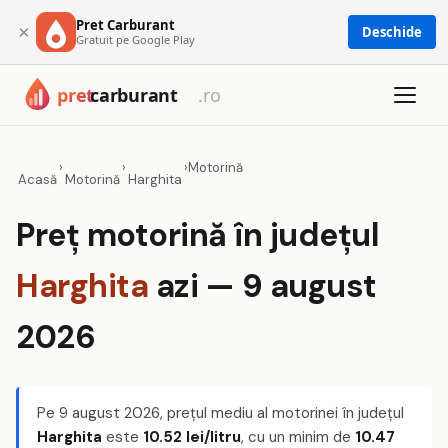
Pret Carburant
×
Deschide
Gratuit pe Google Play
›
›
›
Motorină
Acasă
Motorină
Harghita
Preț motorină în județul
Harghita
azi — 9 august
2026
Pe
9 august 2026
, prețul mediu al motorinei în județul
Harghita
este
10.52 lei/litru
, cu un minim de
10.47