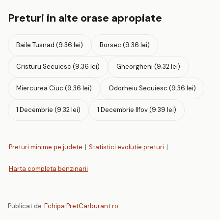
Preturi in alte orase apropiate
Baile Tusnad (9.36 lei)
Borsec (9.36 lei)
Cristuru Secuiesc (9.36 lei)
Gheorgheni (9.32 lei)
Miercurea Ciuc (9.36 lei)
Odorheiu Secuiesc (9.36 lei)
1 Decembrie (9.32 lei)
1 Decembrie Ilfov (9.39 lei)
Preturi minime pe judete
|
Statistici evolutie preturi
|
Harta completa benzinarii
Publicat de
Echipa PretCarburant.ro