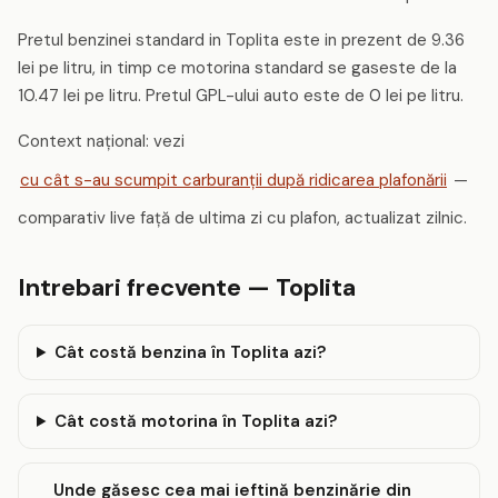
Pretul benzinei standard in Toplita este in prezent de 9.36
lei pe litru, in timp ce motorina standard se gaseste de la
10.47 lei pe litru. Pretul GPL-ului auto este de 0 lei pe litru.
Context național: vezi
cu cât s-au scumpit carburanții după ridicarea plafonării
—
comparativ live față de ultima zi cu plafon, actualizat zilnic.
Intrebari frecvente — Toplita
Cât costă benzina în Toplita azi?
Cât costă motorina în Toplita azi?
Unde găsesc cea mai ieftină benzinărie din