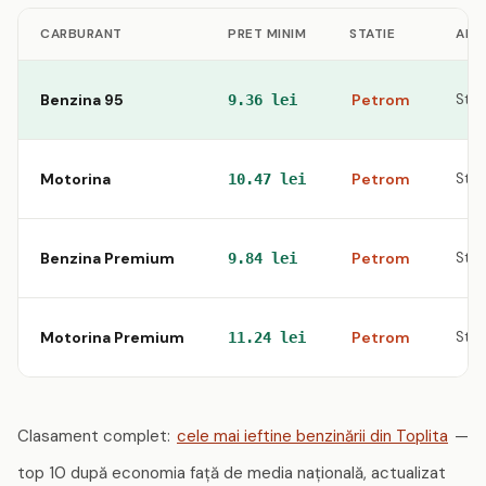
CARBURANT
PRET MINIM
STATIE
ADR
Benzina 95
Petrom
Str.
9.36 lei
Motorina
Petrom
Str.
10.47 lei
Benzina Premium
Petrom
Str.
9.84 lei
Motorina Premium
Petrom
Str.
11.24 lei
Clasament complet:
cele mai ieftine benzinării din Toplita
—
top 10 după economia față de media națională, actualizat