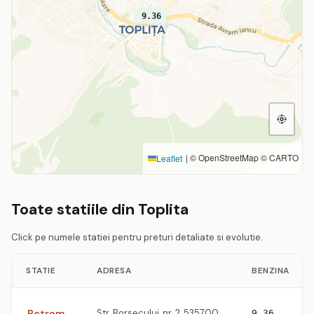
9.36
|
© OpenStreetMap © CARTO
Leaflet
Toate statiile din Toplita
Click pe numele statiei pentru preturi detaliate si evolutie.
STATIE
ADRESA
BENZINA
Petrom
Str. Borsecului, nr. 2, 535700
9.36