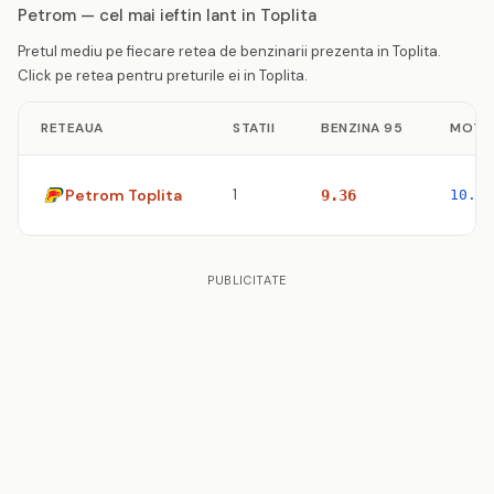
Petrom — cel mai ieftin lant in Toplita
Pretul mediu pe fiecare retea de benzinarii prezenta in Toplita.
Click pe retea pentru preturile ei in Toplita.
RETEAUA
STATII
BENZINA 95
MOTO
Petrom Toplita
1
9.36
10.47
PUBLICITATE