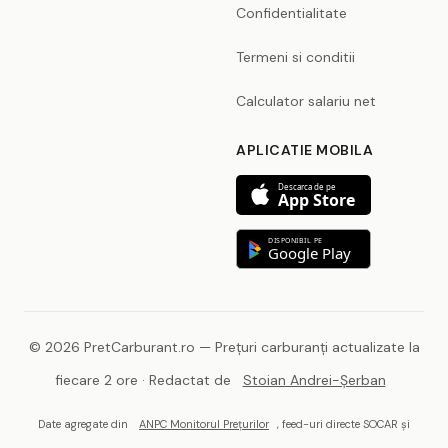
Confidentialitate
Termeni si conditii
Calculator salariu net
APLICATIE MOBILA
Descarca de pe
App Store
DISPONIBIL PE
Google Play
© 2026 PretCarburant.ro — Prețuri carburanți actualizate la
fiecare 2 ore · Redactat de
Stoian Andrei-Șerban
Date agregate din
ANPC Monitorul Prețurilor
, feed-uri directe SOCAR și