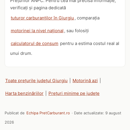
Prețurilor ANPC. Pentru cea mai precisă informație,
verificați și pagina dedicată
tuturor carburanților în Giurgiu
, comparația
motorinei la nivel național
, sau folosiți
calculatorul de consum
pentru a estima costul real al
unui drum.
Toate prețurile județul Giurgiu
|
Motorină azi
|
Harta benzinăriilor
|
Prețuri minime pe județe
Publicat de
Echipa PretCarburant.ro
· Date actualizate:
9 august
2026