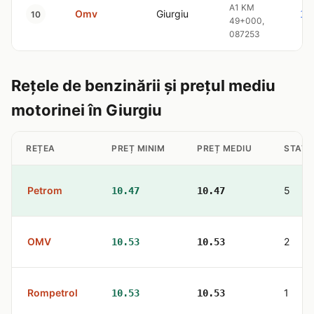
A1 KM
Omv
Giurgiu
10
10
49+000,
087253
Rețele de benzinării și prețul mediu
motorinei în Giurgiu
REȚEA
PREȚ MINIM
PREȚ MEDIU
STAȚII
Petrom
5
10.47
10.47
OMV
2
10.53
10.53
Rompetrol
1
10.53
10.53