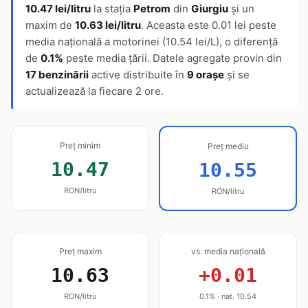
10.47 lei/litru
la stația
Petrom
din
Giurgiu
și un
maxim de
10.63 lei/litru
. Aceasta este 0.01 lei peste
media națională a motorinei (10.54 lei/L), o diferență
de
0.1%
peste media țării. Datele agregate provin din
17 benzinării
active distribuite în
9 orașe
și se
actualizează la fiecare 2 ore.
Preț minim
Preț mediu
10.47
10.55
RON/litru
RON/litru
Preț maxim
vs. media națională
10.63
+0.01
RON/litru
0.1% · nat. 10.54