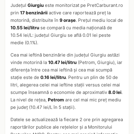
Județul
Giurgiu
este monitorizat pe PretCarburant.ro
prin
17 benzinării
active care raportează preț la
motorină, distribuite în
9 orașe
. Prețul mediu local de
10.55 lei/litru
se compară cu media națională de
10.54 lei/L: județul Giurgiu se află 0.01 lei peste
medie (0.1%).
Cea mai ieftină benzinărie din județul Giurgiu astăzi
vinde motorină la
10.47 lei/litru
(Petrom, Giurgiu), iar
diferența între cea mai ieftină și cea mai scumpă
stație este de
0.16 lei/litru
. Pentru un plin de 50 de
litri, alegerea celei mai ieftine stații versus celei mai
scumpe înseamnă o economie de aproximativ
8.0 lei
.
La nivel de rețea,
Petrom
are cel mai mic preț mediu
pe județ (10.47 lei/L în 5 stații).
Datele se actualizează la fiecare 2 ore prin agregarea
raportărilor publice ale rețelelor și a Monitorului