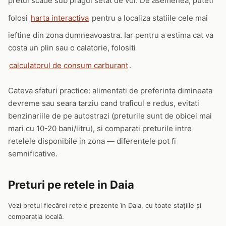
pretul scade sub pragul setat de voi. De asemenea, puteti
folosi
harta interactiva
pentru a localiza statiile cele mai
ieftine din zona dumneavoastra. Iar pentru a estima cat va
costa un plin sau o calatorie, folositi
calculatorul de consum carburant
.
Cateva sfaturi practice: alimentati de preferinta dimineata
devreme sau seara tarziu cand traficul e redus, evitati
benzinariile de pe autostrazi (preturile sunt de obicei mai
mari cu 10-20 bani/litru), si comparati preturile intre
retelele disponibile in zona — diferentele pot fi
semnificative.
Preturi pe retele in Daia
Vezi prețul fiecărei rețele prezente în Daia, cu toate stațiile și
comparația locală.