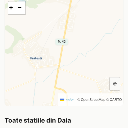
+
−
9.42
|
© OpenStreetMap © CARTO
Leaflet
Toate statiile din Daia