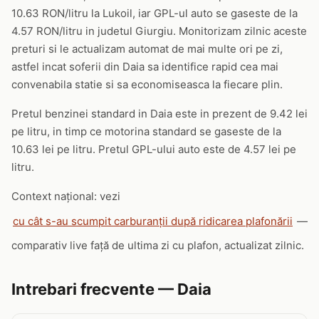
10.63 RON/litru la Lukoil, iar GPL-ul auto se gaseste de la
4.57 RON/litru in judetul Giurgiu. Monitorizam zilnic aceste
preturi si le actualizam automat de mai multe ori pe zi,
astfel incat soferii din Daia sa identifice rapid cea mai
convenabila statie si sa economiseasca la fiecare plin.
Pretul benzinei standard in Daia este in prezent de 9.42 lei
pe litru, in timp ce motorina standard se gaseste de la
10.63 lei pe litru. Pretul GPL-ului auto este de 4.57 lei pe
litru.
Context național: vezi
cu cât s-au scumpit carburanții după ridicarea plafonării
—
comparativ live față de ultima zi cu plafon, actualizat zilnic.
Intrebari frecvente — Daia