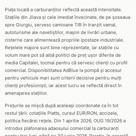
Piața locală a carburanților reflectă această intensitate.
Stațiile din Jilava și cele imediat învecinate, de pe șoseaua
spre Giurgiu, servesc camioane TIR în tranzit vamal,
autoturisme ale navetiștilor, mașini de livrări urbane,
cisterne care alimentează propriile ipostaze industriale.
Rețelele majore sunt bine reprezentate, iar stațiile cu
volum mare pot să aibă politici de preț ușor diferite de
media Capitalei, tocmai pentru că servesc clienți cu profil
comercial. Disponibilitatea AdBlue la pompă și accesul
pentru vehicule mari sunt criterii decisive pentru mulți
clienți profesioniști, iar acest lucru se reflectă direct în
amenajarea stațiilor.
Prețurile se mișcă după aceleași coordonate ca în tot
restul țării: cotațiile Platts, cursul EUR/RON, accizele,
politica fiecărei rețele. Din 1 aprilie 2026, OUG 19/2026 a
introdus plafonarea adaosului comercial la carburanți
pentru trei luni, până pe 30 iunie 2026. Practic, în această