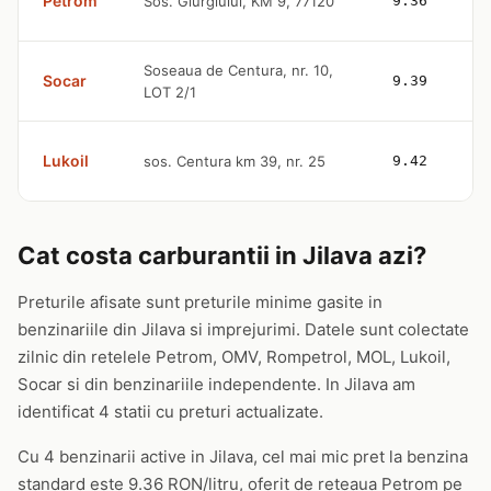
Petrom
Sos. Giurgiului, KM 9, 77120
9.36
Soseaua de Centura, nr. 10,
Socar
9.39
LOT 2/1
Lukoil
sos. Centura km 39, nr. 25
9.42
Cat costa carburantii in Jilava azi?
Preturile afisate sunt preturile minime gasite in
benzinariile din Jilava si imprejurimi. Datele sunt colectate
zilnic din retelele Petrom, OMV, Rompetrol, MOL, Lukoil,
Socar si din benzinariile independente. In Jilava am
identificat 4 statii cu preturi actualizate.
Cu 4 benzinarii active in Jilava, cel mai mic pret la benzina
standard este 9.36 RON/litru, oferit de reteaua Petrom pe