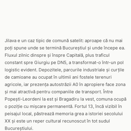
Jilava e un caz tipic de comună satelit: aproape că nu mai
poți spune unde se termină Bucureștiul și unde începe ea.
Fluxul zilnic dinspre și înspre Capitală, plus traficul
constant spre Giurgiu pe DN5, a transformat-o într-un pol
logistic evident. Depozitele, parcurile industriale și curțile
de camioane au ocupat în ultimii ani fostele terenuri
agricole, iar prezența autostrăzii A0 în apropiere face zona
și mai atractivă pentru companiile de transport. Între
Popești-Leordeni la est și Bragadiru la vest, comuna ocupă
o poziție cu mișcare permanentă. Fortul 13, încă vizibil în
peisajul local, păstrează memoria grea a istoriei secolului
XX și este un reper cultural recunoscut în tot sudul
Bucureștiului.