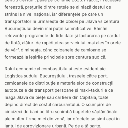
fereastră, prețurile dintre rețele se aliniază destul de
strâns la nivel național, iar diferențele pe care un
transportator le urmărește de obicei pe Jilava vs centura
Bucureștiului devin mai puțin semnificative. Rămân
relevante programele de fidelitate și facturarea pe cardul
de flotă, alături de rapiditatea serviciului, mai ales în orele
de vârf, dimineața, când coloanele de camioane se
formează la ieșirile principale spre centura sudică.
Rolul economic al combustibilului este evident aici.
Logistica sudului Bucureștiului, traseele către port,
camioanele de distribuție a materialelor de construcții,
autobuzele de transport persoane și maxi-taxiurile ce
leagă Jilava de piețe sau cartiere din Capitală, toate
depind direct de costul carburantului. O scumpire de
cincizeci de bani pe litru schimbă bugetele săptămânale
ale multor firme mici din zonă, iar efectele se simt apoi în
lanțul de aprovizionare urbană. Pe de altă parte,