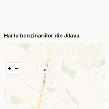
Harta benzinariilor din Jilava
+
−
9.36
9.36