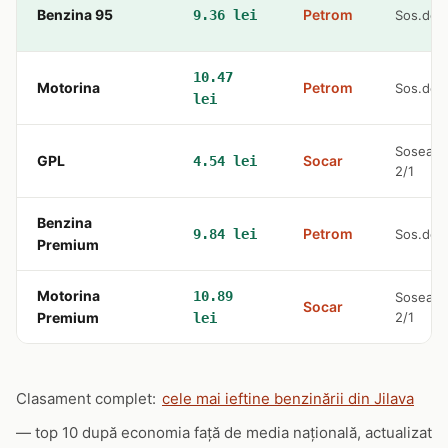
Benzina 95
Petrom
9.36 lei
Sos.de 
10.47
Motorina
Petrom
Sos.de 
lei
Soseaua 
GPL
Socar
4.54 lei
2/1
Benzina
Petrom
9.84 lei
Sos.de 
Premium
Motorina
10.89
Soseaua 
Socar
Premium
2/1
lei
Clasament complet:
cele mai ieftine benzinării din Jilava
— top 10 după economia față de media națională, actualizat