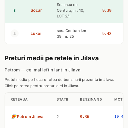
Soseaua de
Socar
Centura, nr. 10,
9.39
3
LOT 2/1
sos. Centura km
Lukoil
9.42
4
39, nr. 25
Preturi medii pe retele in Jilava
Petrom — cel mai ieftin lant in Jilava
Pretul mediu pe fiecare retea de benzinarii prezenta in Jilava.
Click pe retea pentru preturile ei in Jilava.
RETEAUA
STATII
BENZINA 95
MOTOR
Petrom Jilava
2
9.36
10.47