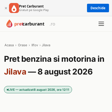
Pret Carburant
×
Deschide
Gratuit pe Google Play
Acasa
›
Orase
›
Ilfov
›
Jilava
Pret benzina si motorina in
Jilava
— 8 august 2026
LIVE — actualizat
8 august 2026, ora 12:11