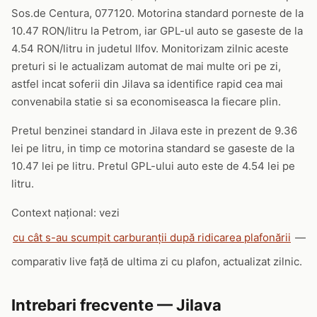
Sos.de Centura, 077120. Motorina standard porneste de la
10.47 RON/litru la Petrom, iar GPL-ul auto se gaseste de la
4.54 RON/litru in judetul Ilfov. Monitorizam zilnic aceste
preturi si le actualizam automat de mai multe ori pe zi,
astfel incat soferii din Jilava sa identifice rapid cea mai
convenabila statie si sa economiseasca la fiecare plin.
Pretul benzinei standard in Jilava este in prezent de 9.36
lei pe litru, in timp ce motorina standard se gaseste de la
10.47 lei pe litru. Pretul GPL-ului auto este de 4.54 lei pe
litru.
Context național: vezi
cu cât s-au scumpit carburanții după ridicarea plafonării
—
comparativ live față de ultima zi cu plafon, actualizat zilnic.
Intrebari frecvente — Jilava