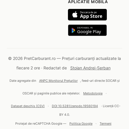
APLICATIE MOBILA
Descarca de pe
App Store
DISPONIBIL PE
Google Play
© 2026 PretCarburant.ro — Prețuri carburanți actualizate la
fiecare 2 ore · Redactat de
Stoian Andrei-Șerban
Date agregate din
ANPC Monitorul Prețurilor
, feed-uri directe SOCAR și
OSCAR și paginile publice ale rețelelor.
Metodologie
·
Dataset deschis (CSV)
·
DOI 10.5281/zenodo.19560194
· Licență CC-
BY 4.0.
Protejat de reCAPTCHA Google —
Politica Google
·
Termeni