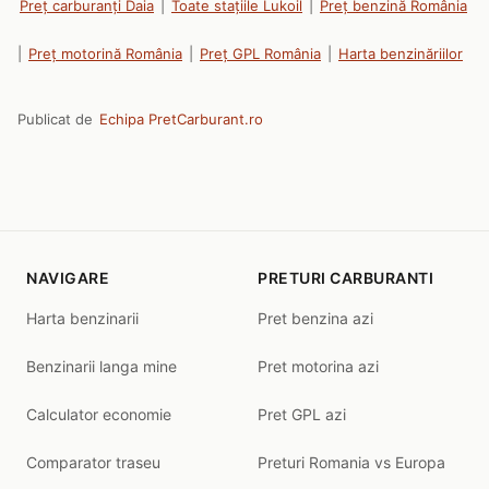
Preț carburanți Daia
|
Toate stațiile Lukoil
|
Preț benzină România
|
Preț motorină România
|
Preț GPL România
|
Harta benzinăriilor
Publicat de
Echipa PretCarburant.ro
NAVIGARE
PRETURI CARBURANTI
Harta benzinarii
Pret benzina azi
Benzinarii langa mine
Pret motorina azi
Calculator economie
Pret GPL azi
Comparator traseu
Preturi Romania vs Europa