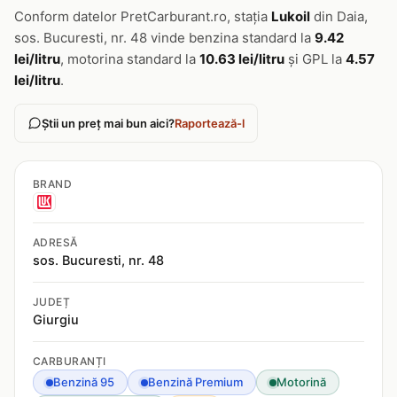
Conform datelor PretCarburant.ro, stația
Lukoil
din Daia,
sos. Bucuresti, nr. 48 vinde benzina standard la
9.42
lei/litru
, motorina standard la
10.63 lei/litru
și GPL la
4.57
lei/litru
.
Știi un preț mai bun aici?
Raportează-l
BRAND
ADRESĂ
sos. Bucuresti, nr. 48
JUDEȚ
Giurgiu
CARBURANȚI
Benzină 95
Benzină Premium
Motorină