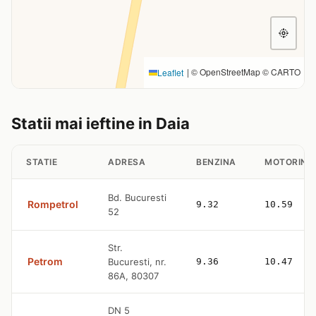
|
© OpenStreetMap © CARTO
Leaflet
Statii mai ieftine in Daia
STATIE
ADRESA
BENZINA
MOTORINA
Bd. Bucuresti
Rompetrol
9.32
10.59
52
Str.
Petrom
Bucuresti, nr.
9.36
10.47
86A, 80307
DN 5