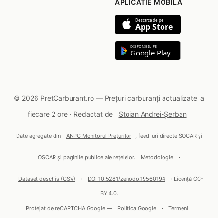
APLICATIE MOBILA
Descarca de pe
App Store
DISPONIBIL PE
Google Play
© 2026 PretCarburant.ro — Prețuri carburanți actualizate la
fiecare 2 ore · Redactat de
Stoian Andrei-Șerban
Date agregate din
ANPC Monitorul Prețurilor
, feed-uri directe SOCAR și
OSCAR și paginile publice ale rețelelor.
Metodologie
·
Dataset deschis (CSV)
·
DOI 10.5281/zenodo.19560194
· Licență CC-
BY 4.0.
Protejat de reCAPTCHA Google —
Politica Google
·
Termeni