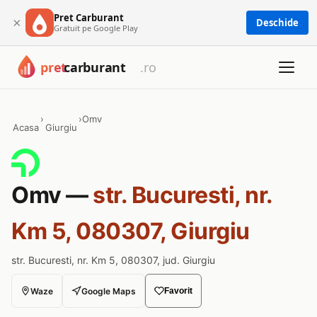
Pret Carburant
×
Deschide
Gratuit pe Google Play
›
›
Omv
Acasa
Giurgiu
Omv —
str. Bucuresti, nr.
Km 5, 080307, Giurgiu
str. Bucuresti, nr. Km 5, 080307, jud. Giurgiu
Waze
Google Maps
Favorit