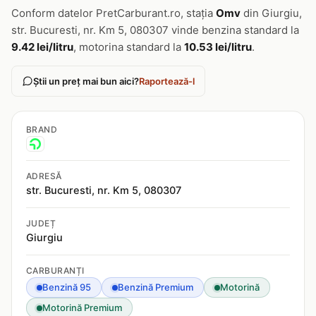
Conform datelor PretCarburant.ro, stația
Omv
din Giurgiu,
str. Bucuresti, nr. Km 5, 080307 vinde benzina standard la
9.42 lei/litru
, motorina standard la
10.53 lei/litru
.
Știi un preț mai bun aici?
Raportează-l
BRAND
ADRESĂ
str. Bucuresti, nr. Km 5, 080307
JUDEȚ
Giurgiu
CARBURANȚI
Benzină 95
Benzină Premium
Motorină
Motorină Premium