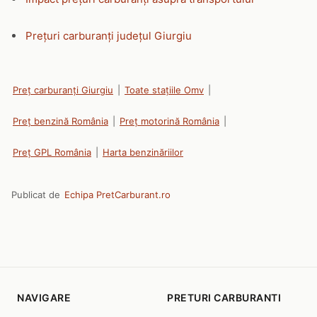
Prețuri carburanți județul Giurgiu
Preț carburanți Giurgiu
|
Toate stațiile Omv
|
Preț benzină România
|
Preț motorină România
|
Preț GPL România
|
Harta benzinăriilor
Publicat de
Echipa PretCarburant.ro
NAVIGARE
PRETURI CARBURANTI