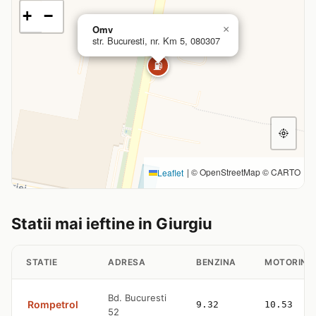
+
−
Omv
×
str. Bucuresti, nr. Km 5, 080307
⛽
|
© OpenStreetMap © CARTO
Leaflet
Statii mai ieftine in Giurgiu
STATIE
ADRESA
BENZINA
MOTORINA
Bd. Bucuresti
Rompetrol
9.32
10.53
52