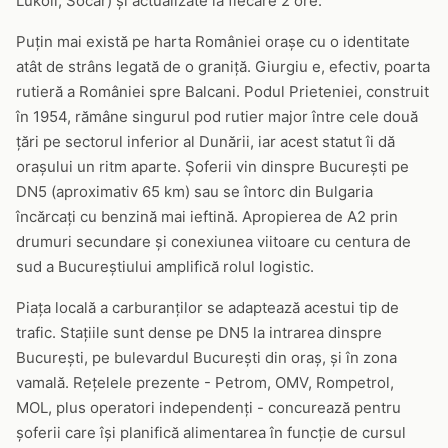
Lukoil, Socar) și actualizate la fiecare 2 ore.
Puțin mai există pe harta României orașe cu o identitate
atât de strâns legată de o graniță. Giurgiu e, efectiv, poarta
rutieră a României spre Balcani. Podul Prieteniei, construit
în 1954, rămâne singurul pod rutier major între cele două
țări pe sectorul inferior al Dunării, iar acest statut îi dă
orașului un ritm aparte. Șoferii vin dinspre București pe
DN5 (aproximativ 65 km) sau se întorc din Bulgaria
încărcați cu benzină mai ieftină. Apropierea de A2 prin
drumuri secundare și conexiunea viitoare cu centura de
sud a Bucureștiului amplifică rolul logistic.
Piața locală a carburanților se adaptează acestui tip de
trafic. Stațiile sunt dense pe DN5 la intrarea dinspre
București, pe bulevardul București din oraș, și în zona
vamală. Rețelele prezente - Petrom, OMV, Rompetrol,
MOL, plus operatori independenți - concurează pentru
șoferii care își planifică alimentarea în funcție de cursul