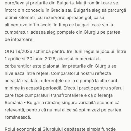
euro/leva și prețurile din Bulgaria. Mulți români care se
întorc din concediu în Grecia sau Bulgaria aleg să parcurgă
ultimii kilometri cu rezervorul aproape gol, ca să
alimenteze ieftin acolo, în timp ce bulgarii care vin la
cumpărături adesea aleg pompele din Giurgiu pe partea
de întoarcere.
OUG 19/2026 schimbă pentru trei luni regulile jocului. Între
1 aprilie și 30 iunie 2026, adaosul comercial al
carburanților este plafonat, iar prețurile din Giurgiu se
nivelează între rețele. Comparatorul nostru reflectă
această realitate: diferențele de la o pompă la alta sunt
minime în această perioadă. Efectul practic pentru șoferul
care face cumpărături transfrontaliere e că diferența
România - Bulgaria rămâne singura variabilă economică
relevantă, pentru că nu mai ai ce să optimizezi pe partea
românească.
Rolul economic al Giurgiului depășește simpla funcție