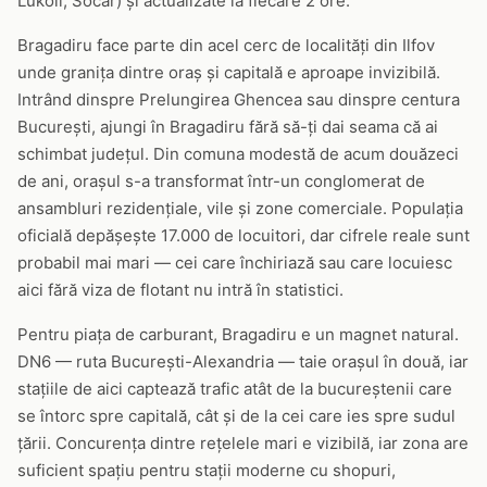
Lukoil, Socar) și actualizate la fiecare 2 ore.
Bragadiru face parte din acel cerc de localități din Ilfov
unde granița dintre oraș și capitală e aproape invizibilă.
Intrând dinspre Prelungirea Ghencea sau dinspre centura
București, ajungi în Bragadiru fără să-ți dai seama că ai
schimbat județul. Din comuna modestă de acum douăzeci
de ani, orașul s-a transformat într-un conglomerat de
ansambluri rezidențiale, vile și zone comerciale. Populația
oficială depășește 17.000 de locuitori, dar cifrele reale sunt
probabil mai mari — cei care închiriază sau care locuiesc
aici fără viza de flotant nu intră în statistici.
Pentru piața de carburant, Bragadiru e un magnet natural.
DN6 — ruta București-Alexandria — taie orașul în două, iar
stațiile de aici captează trafic atât de la bucureștenii care
se întorc spre capitală, cât și de la cei care ies spre sudul
țării. Concurența dintre rețelele mari e vizibilă, iar zona are
suficient spațiu pentru stații moderne cu shopuri,