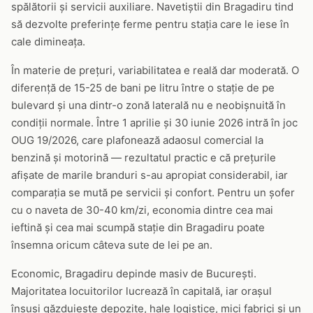
spălătorii și servicii auxiliare. Navetiștii din Bragadiru tind
să dezvolte preferințe ferme pentru stația care le iese în
cale dimineața.
În materie de prețuri, variabilitatea e reală dar moderată. O
diferență de 15-25 de bani pe litru între o stație de pe
bulevard și una dintr-o zonă laterală nu e neobișnuită în
condiții normale. Între 1 aprilie și 30 iunie 2026 intră în joc
OUG 19/2026, care plafonează adaosul comercial la
benzină și motorină — rezultatul practic e că prețurile
afișate de marile branduri s-au apropiat considerabil, iar
comparația se mută pe servicii și confort. Pentru un șofer
cu o naveta de 30-40 km/zi, economia dintre cea mai
ieftină și cea mai scumpă stație din Bragadiru poate
însemna oricum câteva sute de lei pe an.
Economic, Bragadiru depinde masiv de București.
Majoritatea locuitorilor lucrează în capitală, iar orașul
însuși găzduiește depozite, hale logistice, mici fabrici și un