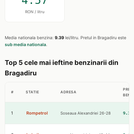
4.57
RON / litru
Media nationala benzina:
9.39
lei/litru. Pretul in Bragadiru este
sub media nationala
.
Top 5 cele mai ieftine benzinarii din
Bragadiru
PRET
#
STATIE
ADRESA
BENZ
1
Rompetrol
Soseaua Alexandriei 26-28
9.32