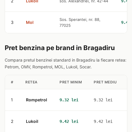
2
Lukoil
sos. Alexandriei, nr. 42-44
9.42
Sos. Sperantei, nr. 88,
3
Mol
9.42
77025
Pret benzina pe brand in Bragadiru
Compara pretul benzinei standard in Bragadiru la fiecare retea:
Petrom, OMV, Rompetrol, MOL, Lukoil, Socar.
#
RETEA
PRET MINIM
PRET MEDIU
S
1
Rompetrol
1
9.32 lei
9.32 lei
2
Lukoil
1
9.42 lei
9.42 lei