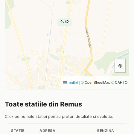
9.42
|
© OpenStreetMap © CARTO
Leaflet
Toate statiile din Remus
Click pe numele statiei pentru preturi detaliate si evolutie.
STATIE
ADRESA
BENZINA
M