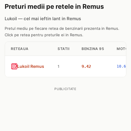
Preturi medii pe retele in Remus
Lukoil — cel mai ieftin lant in Remus
Pretul mediu pe fiecare retea de benzinarii prezenta in Remus.
Click pe retea pentru preturile ei in Remus.
RETEAUA
STATII
BENZINA 95
MOTOR
Lukoil Remus
1
9.42
10.63
PUBLICITATE