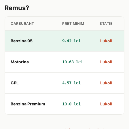
Remus?
CARBURANT
PRET MINIM
STATIE
Benzina 95
Lukoil
9.42 lei
s
Motorina
Lukoil
10.63 lei
s
GPL
Lukoil
4.57 lei
s
Benzina Premium
Lukoil
10.0 lei
s