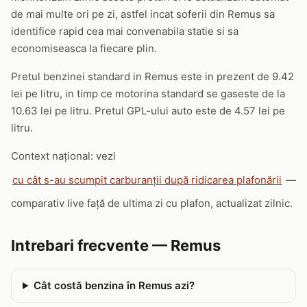
de mai multe ori pe zi, astfel incat soferii din Remus sa
identifice rapid cea mai convenabila statie si sa
economiseasca la fiecare plin.
Pretul benzinei standard in Remus este in prezent de 9.42
lei pe litru, in timp ce motorina standard se gaseste de la
10.63 lei pe litru. Pretul GPL-ului auto este de 4.57 lei pe
litru.
Context național: vezi
cu cât s-au scumpit carburanții după ridicarea plafonării
—
comparativ live față de ultima zi cu plafon, actualizat zilnic.
Intrebari frecvente — Remus
Cât costă benzina în Remus azi?