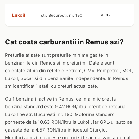
Lukoil
str. Bucuresti, nr. 190
9.42
1
Cat costa carburantii in Remus azi?
Preturile afisate sunt preturile minime gasite in
benzinariile din Remus si imprejurimi. Datele sunt
colectate zilnic din retelele Petrom, OMV, Rompetrol, MOL,
Lukoil, Socar si din benzinariile independente. In Remus
am identificat 1 statii cu preturi actualizate.
Cu 1 benzinarii active in Remus, cel mai mic pret la
benzina standard este 9.42 RON/litru, oferit de reteaua
Lukoil pe str. Bucuresti, nr. 190. Motorina standard
porneste de la 10.63 RON/litru la Lukoil, iar GPL-ul auto se
gaseste de la 4.57 RON/litru in judetul Giurgiu.
Monitorizam zilnic aceste preturi si le actualizam automat