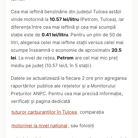
Cea mai ieftină benzinărie din județul Tulcea astăzi
vinde motorină la
10.57 lei/litru
(Petrom, Tulcea), iar
diferența între cea mai ieftină și cea mai scumpă
stație este de
0.41 lei/litru
. Pentru un plin de 50 de
litri, alegerea celei mai ieftine stații versus celei mai
scumpe înseamnă o economie de aproximativ
20.5
lei
. La nivel de rețea,
Petrom
are cel mai mic preț
mediu pe județ (10.57 lei/L în 5 stații).
Datele se actualizează la fiecare 2 ore prin agregarea
raportărilor publice ale rețelelor și a Monitorului
Prețurilor ANPC. Pentru cea mai precisă informație,
verificați și pagina dedicată
tuturor carburanților în Tulcea
, comparația
motorinei la nivel național
, sau folosiți