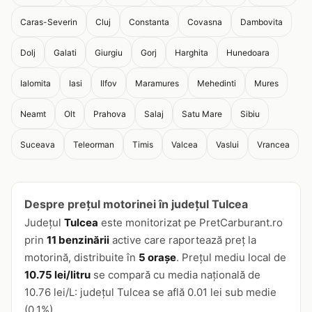
Caras-Severin
Cluj
Constanta
Covasna
Dambovita
Dolj
Galati
Giurgiu
Gorj
Harghita
Hunedoara
Ialomita
Iasi
Ilfov
Maramures
Mehedinti
Mures
Neamt
Olt
Prahova
Salaj
Satu Mare
Sibiu
Suceava
Teleorman
Timis
Valcea
Vaslui
Vrancea
Despre prețul motorinei în județul Tulcea
Județul
Tulcea
este monitorizat pe PretCarburant.ro
prin
11 benzinării
active care raportează preț la
motorină, distribuite în
5 orașe
. Prețul mediu local de
10.75 lei/litru
se compară cu media națională de
10.76 lei/L: județul Tulcea se află 0.01 lei sub medie
(0.1%).