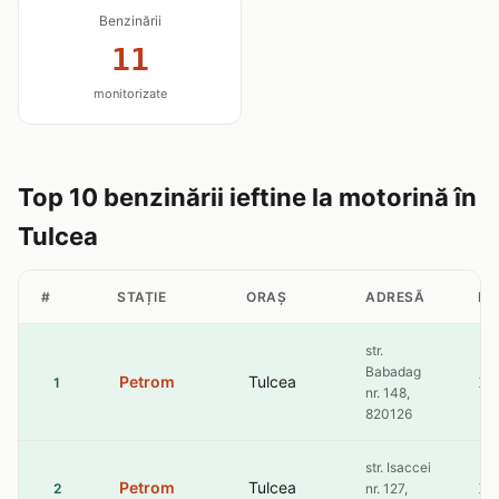
Benzinării
11
monitorizate
Top 10 benzinării ieftine la motorină în
Tulcea
#
STAȚIE
ORAȘ
ADRESĂ
MO
str.
Babadag
Petrom
Tulcea
10
1
nr. 148,
820126
str. Isaccei
Petrom
Tulcea
10
2
nr. 127,