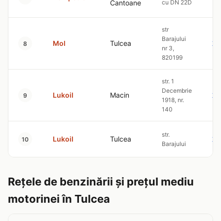
Cantoane
cu DN 22D
str
Barajului
Mol
Tulcea
10
8
nr 3,
820199
str. 1
Decembrie
Lukoil
Macin
10
9
1918, nr.
140
str.
Lukoil
Tulcea
10
10
Barajului
Rețele de benzinării și prețul mediu
motorinei în Tulcea