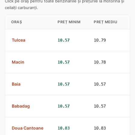
Click pe oraș pentru toate benzinăriile și prețurile la motorină și
ceilalți carburanți.
ORAȘ
PREȚ MINIM
PREȚ MEDIU
ST
Tulcea
6
10.57
10.79
Macin
2
10.57
10.78
Baia
1
10.57
10.57
Babadag
1
10.57
10.57
Doua Cantoane
1
10.83
10.83