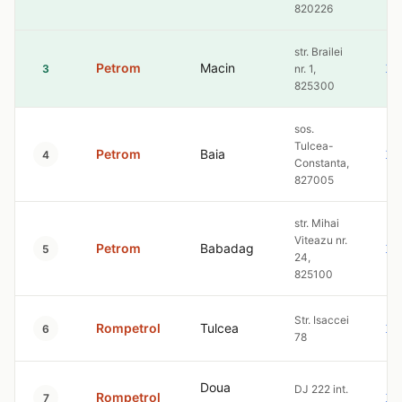
820226
str. Brailei
Petrom
Macin
10
3
nr. 1,
825300
sos.
Tulcea-
Petrom
Baia
10
4
Constanta,
827005
str. Mihai
Viteazu nr.
Petrom
Babadag
10
5
24,
825100
Str. Isaccei
Rompetrol
Tulcea
10
6
78
Doua
DJ 222 int.
Rompetrol
10
7