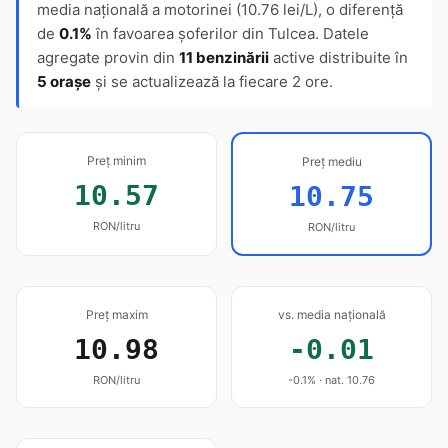
media națională a motorinei (10.76 lei/L), o diferență
de
0.1%
în favoarea șoferilor din Tulcea. Datele
agregate provin din
11 benzinării
active distribuite în
5 orașe
și se actualizează la fiecare 2 ore.
Preț minim
Preț mediu
10.57
10.75
RON/litru
RON/litru
Preț maxim
vs. media națională
10.98
-0.01
RON/litru
-0.1% · nat. 10.76