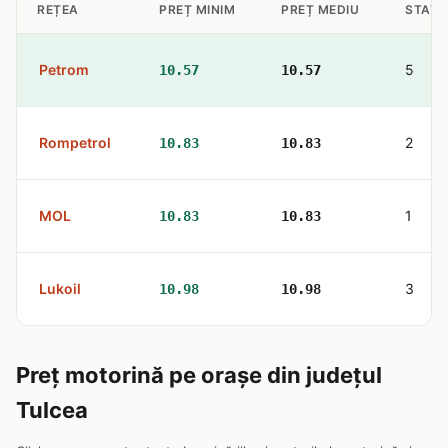
REȚEA
PREȚ MINIM
PREȚ MEDIU
STAȚII
Petrom
5
10.57
10.57
Rompetrol
2
10.83
10.83
MOL
1
10.83
10.83
Lukoil
3
10.98
10.98
Preț motorină pe orașe din județul
Tulcea