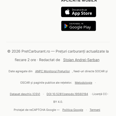
APLICATIE MOBILA
Descarca de pe
App Store
DISPONIBIL PE
Google Play
© 2026 PretCarburant.ro — Prețuri carburanți actualizate la
fiecare 2 ore · Redactat de
Stoian Andrei-Șerban
Date agregate din
ANPC Monitorul Prețurilor
, feed-uri directe SOCAR și
OSCAR și paginile publice ale rețelelor.
Metodologie
·
Dataset deschis (CSV)
·
DOI 10.5281/zenodo.19560194
· Licență CC-
BY 4.0.
Protejat de reCAPTCHA Google —
Politica Google
·
Termeni