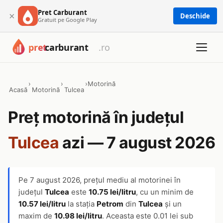
Pret Carburant
×
Deschide
Gratuit pe Google Play
›
›
›
Motorină
Acasă
Motorină
Tulcea
Preț motorină în județul
Tulcea
azi — 7 august 2026
Pe
7 august 2026
, prețul mediu al motorinei în
județul
Tulcea
este
10.75 lei/litru
, cu un minim de
10.57 lei/litru
la stația
Petrom
din
Tulcea
și un
maxim de
10.98 lei/litru
. Aceasta este 0.01 lei sub