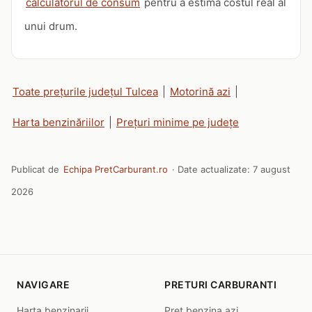
calculatorul de consum
pentru a estima costul real al
unui drum.
Toate prețurile județul Tulcea
|
Motorină azi
|
Harta benzinăriilor
|
Prețuri minime pe județe
Publicat de
Echipa PretCarburant.ro
· Date actualizate:
7 august
2026
NAVIGARE
PRETURI CARBURANTI
Harta benzinarii
Pret benzina azi