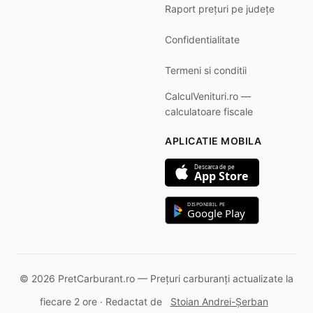
Raport prețuri pe județe
Confidentialitate
Termeni si conditii
CalculVenituri.ro —
calculatoare fiscale
APLICATIE MOBILA
Descarca de pe
App Store
DISPONIBIL PE
Google Play
© 2026 PretCarburant.ro — Prețuri carburanți actualizate la
fiecare 2 ore · Redactat de
Stoian Andrei-Șerban