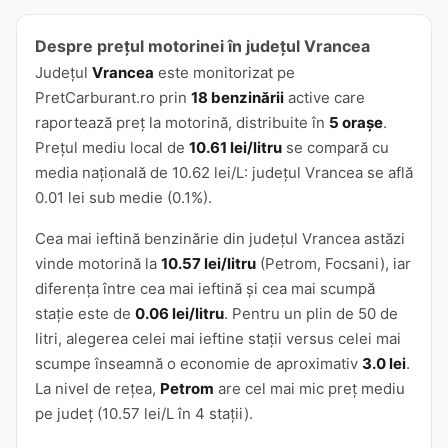
Despre prețul motorinei în județul Vrancea
Județul
Vrancea
este monitorizat pe
PretCarburant.ro prin
18 benzinării
active care
raportează preț la motorină, distribuite în
5 orașe
.
Prețul mediu local de
10.61 lei/litru
se compară cu
media națională de 10.62 lei/L: județul Vrancea se află
0.01 lei sub medie (0.1%).
Cea mai ieftină benzinărie din județul Vrancea astăzi
vinde motorină la
10.57 lei/litru
(Petrom, Focsani), iar
diferența între cea mai ieftină și cea mai scumpă
stație este de
0.06 lei/litru
. Pentru un plin de 50 de
litri, alegerea celei mai ieftine stații versus celei mai
scumpe înseamnă o economie de aproximativ
3.0 lei
.
La nivel de rețea,
Petrom
are cel mai mic preț mediu
pe județ (10.57 lei/L în 4 stații).