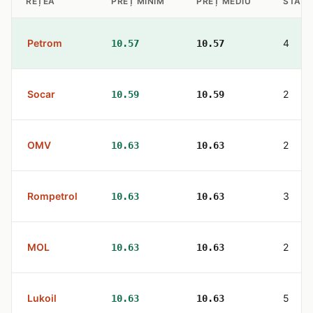
REȚEA
PREȚ MINIM
PREȚ MEDIU
STAȚII
Petrom
4
10.57
10.57
Socar
2
10.59
10.59
OMV
2
10.63
10.63
Rompetrol
3
10.63
10.63
MOL
2
10.63
10.63
Lukoil
5
10.63
10.63