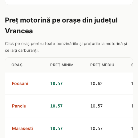
Preț motorină pe orașe din județul
Vrancea
Click pe oraș pentru toate benzinăriile și prețurile la motorină și
ceilalți carburanți.
ORAȘ
PREȚ MINIM
PREȚ MEDIU
STA
Focsani
11
10.57
10.62
Panciu
1
10.57
10.57
Marasesti
1
10.57
10.57