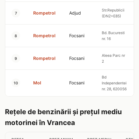
Str.Republicii
Rompetrol
Adjud
7
(DN2+E85)
Bd. Bucuresti
Rompetrol
Focsani
8
nr. 16
Aleea Parc nr
Rompetrol
Focsani
9
2
Bd
Mol
Focsani
10
Independentei
nr. 28, 620056
Rețele de benzinării și prețul mediu
motorinei în Vrancea