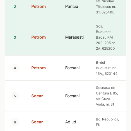
str. Nicolae
Petrom
Panciu
2
Titulescu nr.
31, 625400
Sos.
Bucuresti-
Petrom
Marasesti
3
Bacau KM
203-205 nr.
2A, 625200
B-dul
Petrom
Focsani
4
Bucuresti nr.
15A,, 620144
Soseaua de
Centura E 85,
Socar
Focsani
5
str. Cuza
Voda, nr. 81
Bd. Republicii,
Socar
Adjud
6
FN