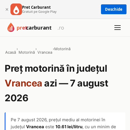
Pret Carburant
×
Deschide
Gratuit pe Google Play
›
›
›
Motorină
Acasă
Motorină
Vrancea
Preț motorină în județul
Vrancea
azi — 7 august
2026
Pe
7 august 2026
, prețul mediu al motorinei în
județul
Vrancea
este
10.61 lei/litru
, cu un minim de