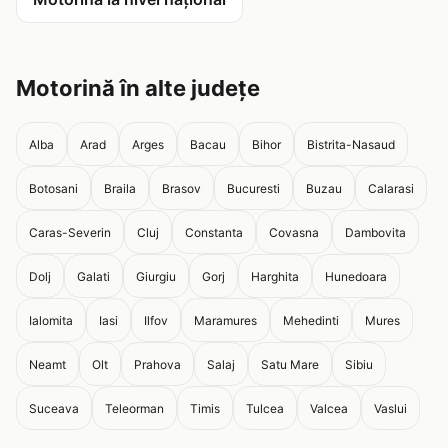
Motorină în alte județe
Alba
Arad
Arges
Bacau
Bihor
Bistrita-Nasaud
Botosani
Braila
Brasov
Bucuresti
Buzau
Calarasi
Caras-Severin
Cluj
Constanta
Covasna
Dambovita
Dolj
Galati
Giurgiu
Gorj
Harghita
Hunedoara
Ialomita
Iasi
Ilfov
Maramures
Mehedinti
Mures
Neamt
Olt
Prahova
Salaj
Satu Mare
Sibiu
Suceava
Teleorman
Timis
Tulcea
Valcea
Vaslui