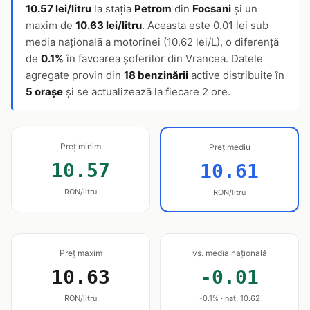
10.57 lei/litru
la stația
Petrom
din
Focsani
și un
maxim de
10.63 lei/litru
. Aceasta este 0.01 lei sub
media națională a motorinei (10.62 lei/L), o diferență
de
0.1%
în favoarea șoferilor din Vrancea. Datele
agregate provin din
18 benzinării
active distribuite în
5 orașe
și se actualizează la fiecare 2 ore.
Preț minim
Preț mediu
10.57
10.61
RON/litru
RON/litru
Preț maxim
vs. media națională
10.63
-0.01
RON/litru
-0.1% · nat. 10.62