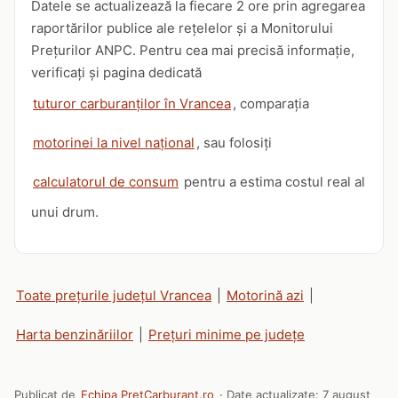
Datele se actualizează la fiecare 2 ore prin agregarea
raportărilor publice ale rețelelor și a Monitorului
Prețurilor ANPC. Pentru cea mai precisă informație,
verificați și pagina dedicată
tuturor carburanților în Vrancea
, comparația
motorinei la nivel național
, sau folosiți
calculatorul de consum
pentru a estima costul real al
unui drum.
Toate prețurile județul Vrancea
|
Motorină azi
|
Harta benzinăriilor
|
Prețuri minime pe județe
Publicat de
Echipa PretCarburant.ro
· Date actualizate:
7 august