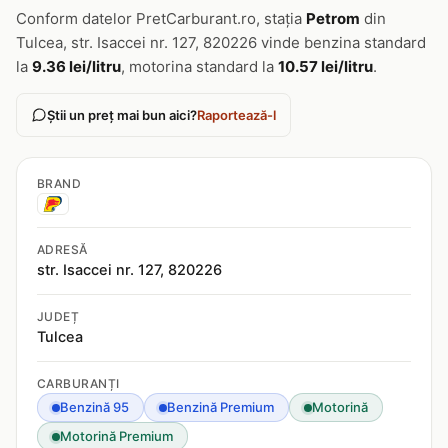
Conform datelor PretCarburant.ro, stația
Petrom
din
Tulcea, str. Isaccei nr. 127, 820226 vinde benzina standard
la
9.36 lei/litru
, motorina standard la
10.57 lei/litru
.
Știi un preț mai bun aici?
Raportează-l
BRAND
ADRESĂ
str. Isaccei nr. 127, 820226
JUDEȚ
Tulcea
CARBURANȚI
Benzină 95
Benzină Premium
Motorină
Motorină Premium