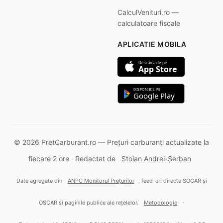
CalculVenituri.ro —
calculatoare fiscale
APLICATIE MOBILA
Descarca de pe
App Store
DISPONIBIL PE
Google Play
© 2026 PretCarburant.ro — Prețuri carburanți actualizate la
fiecare 2 ore · Redactat de
Stoian Andrei-Șerban
Date agregate din
ANPC Monitorul Prețurilor
, feed-uri directe SOCAR și
OSCAR și paginile publice ale rețelelor.
Metodologie
·