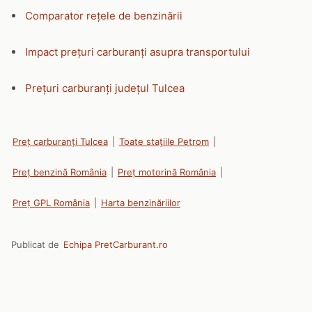
Comparator rețele de benzinării
Impact prețuri carburanți asupra transportului
Prețuri carburanți județul Tulcea
Preț carburanți Tulcea
|
Toate stațiile Petrom
|
Preț benzină România
|
Preț motorină România
|
Preț GPL România
|
Harta benzinăriilor
Publicat de
Echipa PretCarburant.ro