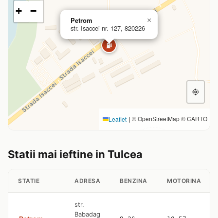
+
−
Petrom
×
str. Isaccei nr. 127, 820226
⛽
|
© OpenStreetMap © CARTO
Leaflet
Statii mai ieftine in Tulcea
STATIE
ADRESA
BENZINA
MOTORINA
str.
Babadag