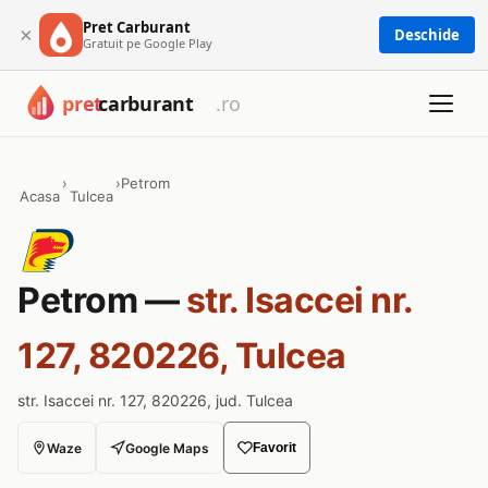
Pret Carburant
×
Deschide
Gratuit pe Google Play
›
›
Petrom
Acasa
Tulcea
Petrom —
str. Isaccei nr.
127, 820226, Tulcea
str. Isaccei nr. 127, 820226, jud. Tulcea
Waze
Google Maps
Favorit