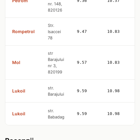
Petrom
9.36
10.57
nr. 148,
820126
Str.
Rompetrol
Isaccei
9.47
10.83
78
str
Barajului
Mol
9.57
10.83
nr 3,
820199
str.
Lukoil
9.59
10.98
Barajului
str.
Lukoil
9.59
10.98
Babadag