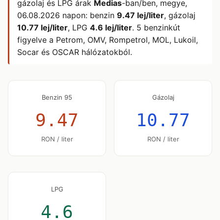
gázolaj és LPG árak
Medias
-ban/ben, megye,
06.08.2026
napon: benzin
9.47 lej/liter
, gázolaj
10.77 lej/liter
, LPG
4.6 lej/liter
. 5 benzinkút
figyelve a Petrom, OMV, Rompetrol, MOL, Lukoil,
Socar és OSCAR hálózatokból.
Benzin 95
Gázolaj
9.47
10.77
RON / liter
RON / liter
LPG
4.6