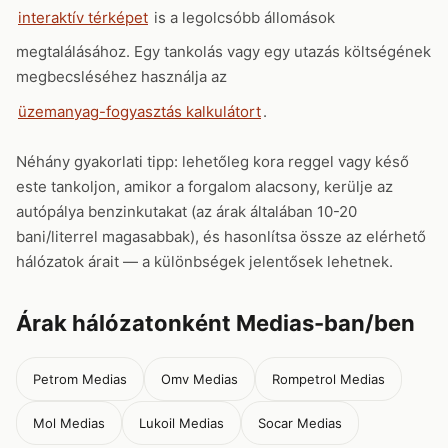
interaktív térképet
is a legolcsóbb állomások
megtalálásához. Egy tankolás vagy egy utazás költségének
megbecsléséhez használja az
üzemanyag-fogyasztás kalkulátort
.
Néhány gyakorlati tipp: lehetőleg kora reggel vagy késő
este tankoljon, amikor a forgalom alacsony, kerülje az
autópálya benzinkutakat (az árak általában 10-20
bani/literrel magasabbak), és hasonlítsa össze az elérhető
hálózatok árait — a különbségek jelentősek lehetnek.
Árak hálózatonként Medias-ban/ben
Petrom Medias
Omv Medias
Rompetrol Medias
Mol Medias
Lukoil Medias
Socar Medias