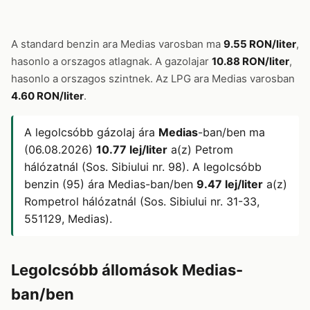
A standard benzin ara Medias varosban ma
9.55 RON/liter
,
hasonlo a orszagos atlagnak. A gazolajar
10.88 RON/liter
,
hasonlo a orszagos szintnek. Az LPG ara Medias varosban
4.60 RON/liter
.
A legolcsóbb gázolaj ára
Medias
-ban/ben ma
(06.08.2026)
10.77 lej/liter
a(z) Petrom
hálózatnál (Sos. Sibiului nr. 98). A legolcsóbb
benzin (95) ára Medias-ban/ben
9.47 lej/liter
a(z)
Rompetrol hálózatnál (Sos. Sibiului nr. 31-33,
551129, Medias).
Legolcsóbb állomások Medias-
ban/ben