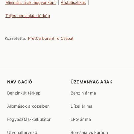
Minimális árak megyénként
|
Árstatisztikák
|
Teljes benzinkút-térkép
Közzétette:
PretCarburant.ro Csapat
NAVIGÁCIÓ
ÜZEMANYAG ÁRAK
Benzinkút térkép
Benzin ár ma
Állomások a közelben
Dízel ár ma
Fogyasztás-kalkulátor
LPG ár ma
Útvonaltervező
Románia vs Európa