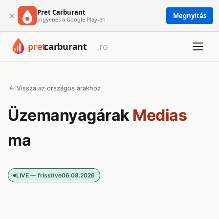
Pret Carburant
×
Megnyitás
Ingyenes a Google Play-en
← Vissza az országos árakhoz
Üzemanyagárak
Medias
ma
LIVE — frissítve
06.08.2026