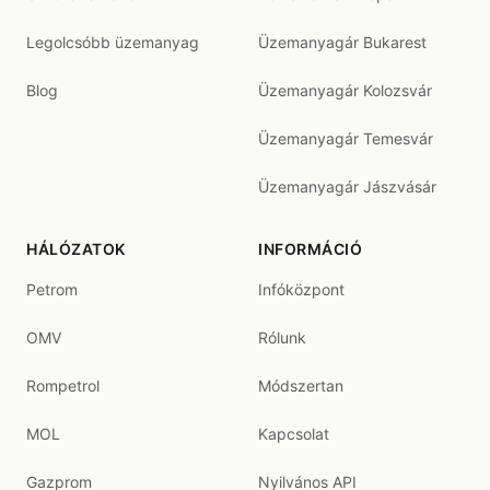
Legolcsóbb üzemanyag
Üzemanyagár Bukarest
Blog
Üzemanyagár Kolozsvár
Üzemanyagár Temesvár
Üzemanyagár Jászvásár
HÁLÓZATOK
INFORMÁCIÓ
Petrom
Infóközpont
OMV
Rólunk
Rompetrol
Módszertan
MOL
Kapcsolat
Gazprom
Nyilvános API