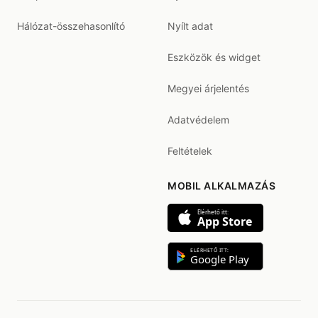
Hálózat-összehasonlító
Nyílt adat
Eszközök és widget
Megyei árjelentés
Adatvédelem
Feltételek
MOBIL ALKALMAZÁS
Elérhető itt:
App Store
ELÉRHETŐ ITT:
Google Play