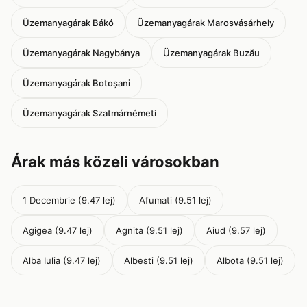
Üzemanyagárak Bákó
Üzemanyagárak Marosvásárhely
Üzemanyagárak Nagybánya
Üzemanyagárak Buzău
Üzemanyagárak Botoșani
Üzemanyagárak Szatmárnémeti
Árak más közeli városokban
1 Decembrie (9.47 lej)
Afumati (9.51 lej)
Agigea (9.47 lej)
Agnita (9.51 lej)
Aiud (9.57 lej)
Alba Iulia (9.47 lej)
Albesti (9.51 lej)
Albota (9.51 lej)