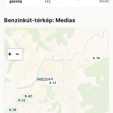
gázolaj
Medias
lej
Benzinkút-térkép: Medias
+
−
9.59
9.57
9.47
9.51
9.59