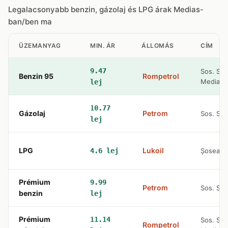
Legalacsonyabb benzin, gázolaj és LPG árak Medias-
ban/ben ma
ÜZEMANYAG
MIN. ÁR
ÁLLOMÁS
CÍM
9.47
Sos. Sibi
Benzin 95
Rompetrol
Medias
lej
10.77
Gázolaj
Petrom
Sos. Sibi
lej
LPG
Lukoil
4.6 lej
Șoseaua 
Prémium
9.99
Petrom
Sos. Sibi
benzin
lej
Prémium
11.14
Sos. Sibi
Rompetrol