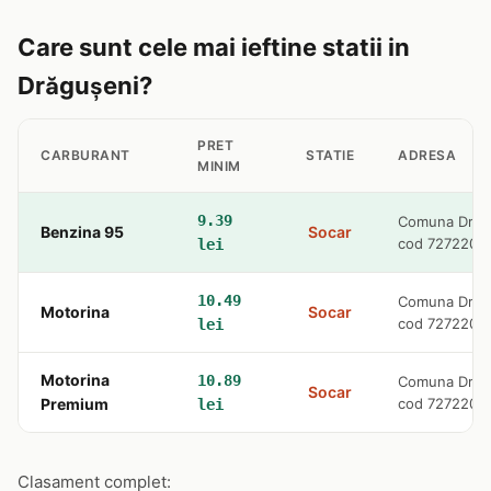
Care sunt cele mai ieftine statii in
Drăguşeni?
PRET
CARBURANT
STATIE
ADRESA
MINIM
9.39
Comuna Drăgu
Benzina 95
Socar
cod 727220
lei
10.49
Comuna Drăgu
Motorina
Socar
cod 727220
lei
Motorina
10.89
Comuna Drăgu
Socar
Premium
cod 727220
lei
Clasament complet: