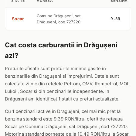
STATIE
ADRESA
BENZINA
Comuna Drăguşeni, sat
Socar
9.39
Drăguşeni, cod 727220
Cat costa carburantii in Drăguşeni
azi?
Preturile afisate sunt preturile minime gasite in
benzinariile din Drăguşeni si imprejurimi. Datele sunt
colectate zilnic din retelele Petrom, OMV, Rompetrol, MOL,
Lukoil, Socar si din benzinariile independente. In
Drăguşeni am identificat 1 statii cu preturi actualizate.
Cu 1 benzinarii active in Drăguşeni, cel mai mic pret la
benzina standard este 9.39 RON/litru, oferit de reteaua
Socar pe Comuna Drăguşeni, sat Drăguşeni, cod 727220.
Motorina standard porneste de la 10.49 RON/litru la Socar,