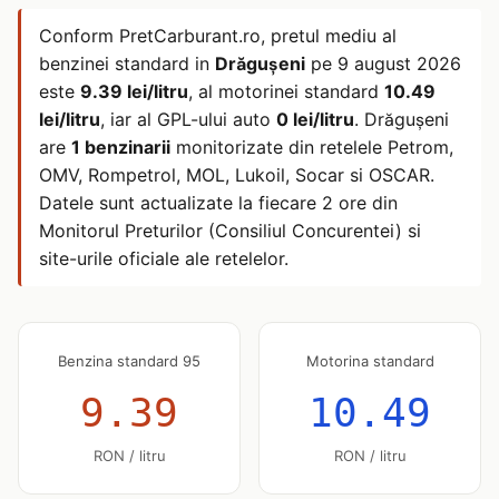
Conform PretCarburant.ro, pretul mediu al
benzinei standard in
Drăguşeni
pe
9 august 2026
este
9.39 lei/litru
, al motorinei standard
10.49
lei/litru
, iar al GPL-ului auto
0 lei/litru
. Drăguşeni
are
1 benzinarii
monitorizate din retelele Petrom,
OMV, Rompetrol, MOL, Lukoil, Socar si OSCAR.
Datele sunt actualizate la fiecare 2 ore din
Monitorul Preturilor (Consiliul Concurentei) si
site-urile oficiale ale retelelor.
Benzina standard 95
Motorina standard
9.39
10.49
RON / litru
RON / litru