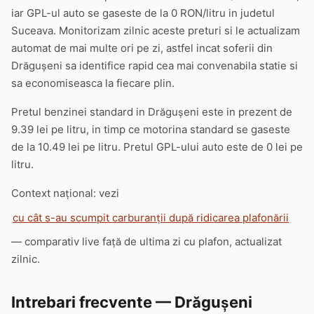
iar GPL-ul auto se gaseste de la 0 RON/litru in judetul
Suceava. Monitorizam zilnic aceste preturi si le actualizam
automat de mai multe ori pe zi, astfel incat soferii din
Drăguşeni sa identifice rapid cea mai convenabila statie si
sa economiseasca la fiecare plin.
Pretul benzinei standard in Drăguşeni este in prezent de
9.39 lei pe litru, in timp ce motorina standard se gaseste
de la 10.49 lei pe litru. Pretul GPL-ului auto este de 0 lei pe
litru.
Context național: vezi
cu cât s-au scumpit carburanții după ridicarea plafonării
— comparativ live față de ultima zi cu plafon, actualizat
zilnic.
Intrebari frecvente — Drăguşeni