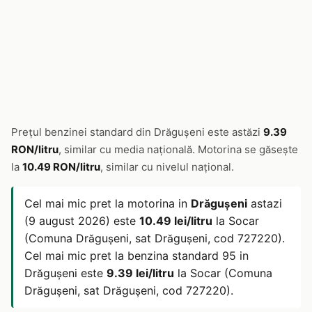
Prețul benzinei standard din Drăguşeni este astăzi
9.39
RON/litru
, similar cu media națională. Motorina se găsește
la
10.49 RON/litru
, similar cu nivelul național.
Cel mai mic pret la motorina in
Drăguşeni
astazi
(9 august 2026) este
10.49 lei/litru
la Socar
(Comuna Drăguşeni, sat Drăguşeni, cod 727220).
Cel mai mic pret la benzina standard 95 in
Drăguşeni este
9.39 lei/litru
la Socar (Comuna
Drăguşeni, sat Drăguşeni, cod 727220).