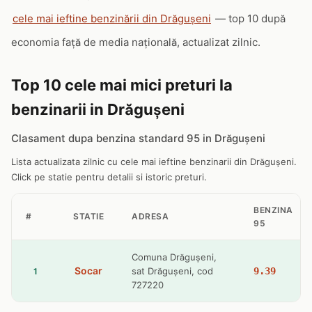
cele mai ieftine benzinării din Drăguşeni
— top 10 după
economia față de media națională, actualizat zilnic.
Top 10 cele mai mici preturi la
benzinarii in Drăguşeni
Clasament dupa benzina standard 95 in Drăguşeni
Lista actualizata zilnic cu cele mai ieftine benzinarii din Drăguşeni.
Click pe statie pentru detalii si istoric preturi.
BENZINA
#
STATIE
ADRESA
95
Comuna Drăguşeni,
Socar
sat Drăguşeni, cod
9.39
1
727220