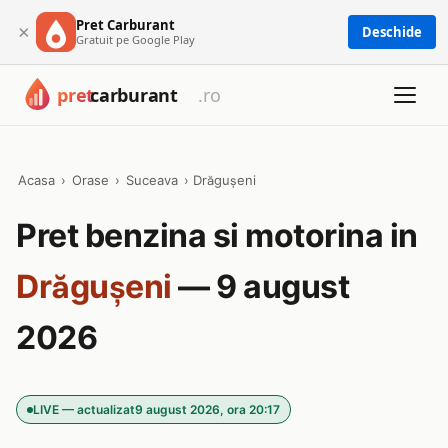
Pret Carburant
×
Deschide
Gratuit pe Google Play
Acasa
›
Orase
›
Suceava
›
Drăguşeni
Pret benzina si motorina in
Drăguşeni
— 9 august
2026
LIVE — actualizat
9 august 2026, ora 20:17