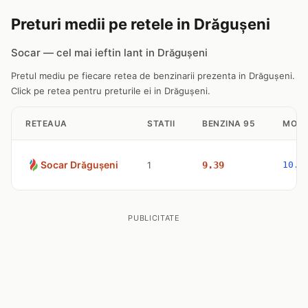
Preturi medii pe retele in Drăguşeni
Socar — cel mai ieftin lant in Drăguşeni
Pretul mediu pe fiecare retea de benzinarii prezenta in Drăguşeni.
Click pe retea pentru preturile ei in Drăguşeni.
RETEAUA
STATII
BENZINA 95
MOTO
Socar Drăguşeni
1
9.39
10.4
PUBLICITATE