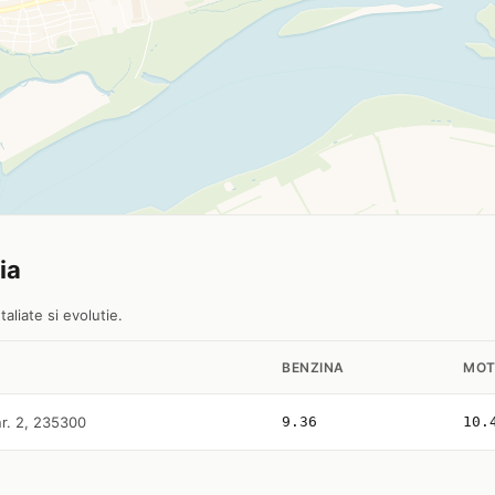
ia
aliate si evolutie.
BENZINA
MOT
nr. 2, 235300
9.36
10.