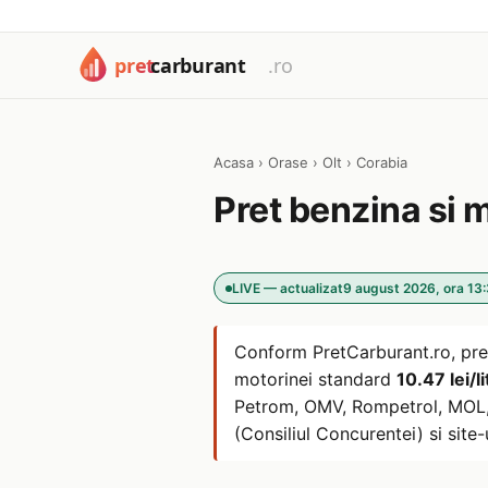
Acasa
›
Orase
›
Olt
›
Corabia
Pret benzina si 
LIVE — actualizat
9 august 2026, ora 13
Conform PretCarburant.ro, pre
motorinei standard
10.47 lei/li
Petrom, OMV, Rompetrol, MOL, L
(Consiliul Concurentei) si site-u