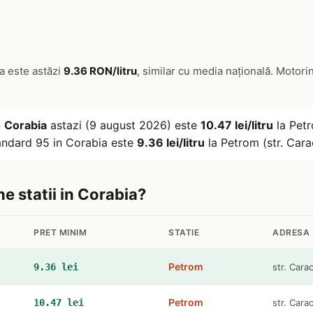
a este astăzi
9.36 RON/litru
, similar cu media națională. Motori
n
Corabia
astazi (9 august 2026) este
10.47 lei/litru
la Petr
tandard 95 in Corabia este
9.36 lei/litru
la Petrom (str. Cara
ne statii in Corabia?
PRET MINIM
STATIE
ADRESA
Petrom
9.36 lei
str. Cara
Petrom
10.47 lei
str. Cara