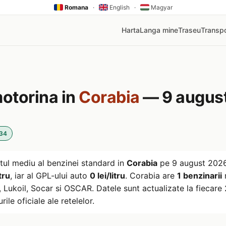
Romana
·
English
·
Magyar
Harta
Langa mine
Traseu
Transpo
motorina in
Corabia
— 9 augus
:34
tul mediu al benzinei standard in
Corabia
pe
9 august 202
tru
, iar al GPL-ului auto
0 lei/litru
. Corabia are
1 benzinarii
m
ukoil, Socar si OSCAR. Datele sunt actualizate la fiecare 2
rile oficiale ale retelelor.