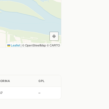
Leaflet
|
© OpenStreetMap © CARTO
ORINA
GPL
47
—