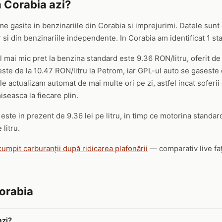
n Corabia azi?
me gasite in benzinariile din Corabia si imprejurimi. Datele sunt 
i din benzinariile independente. In Corabia am identificat 1 stati
el mai mic pret la benzina standard este 9.36 RON/litru, oferit de
e de la 10.47 RON/litru la Petrom, iar GPL-ul auto se gaseste de
le actualizam automat de mai multe ori pe zi, astfel incat soferii
seasca la fiecare plin.
ste in prezent de 9.36 lei pe litru, in timp ce motorina standard
 litru.
cumpit carburanții după ridicarea plafonării
— comparativ live faț
Corabia
azi?