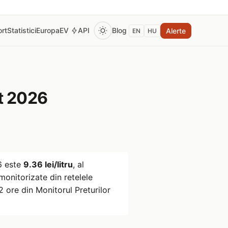
rt
Statistici
Europa
EV
API
Blog
Alerte
EN
HU
t 2026
6
este
9.36 lei/litru
, al
onitorizate din retelele
 ore din Monitorul Preturilor