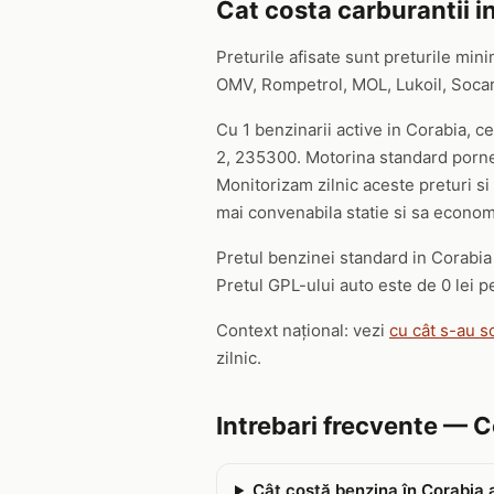
Cat costa carburantii i
Preturile afisate sunt preturile mini
OMV, Rompetrol, MOL, Lukoil, Socar s
Cu 1 benzinarii active in Corabia, c
2, 235300. Motorina standard pornest
Monitorizam zilnic aceste preturi si 
mai convenabila statie si sa economi
Pretul benzinei standard in Corabia e
Pretul GPL-ului auto este de 0 lei pe
Context național: vezi
cu cât s-au s
zilnic.
Intrebari frecvente — 
Cât costă benzina în Corabia 