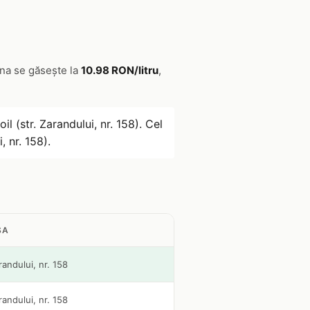
ina se găsește la
10.98 RON/litru
,
il (str. Zarandului, nr. 158). Cel
, nr. 158).
SA
randului, nr. 158
randului, nr. 158