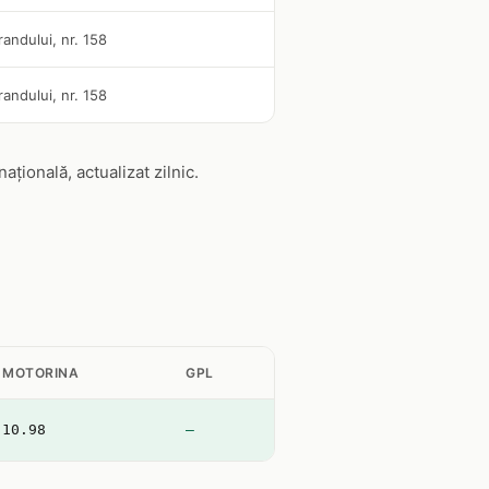
randului, nr. 158
randului, nr. 158
ională, actualizat zilnic.
MOTORINA
GPL
10.98
—