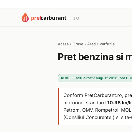
Acasa
›
Orase
›
Arad
›
Varfurile
Pret benzina si 
LIVE — actualizat
7 august 2026, ora 03
Conform PretCarburant.ro, pre
motorinei standard
10.98 lei/li
Petrom, OMV, Rompetrol, MOL, L
(Consiliul Concurentei) si site-u