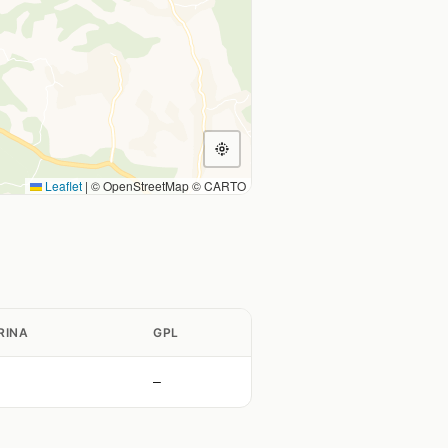
Leaflet
|
© OpenStreetMap © CARTO
RINA
GPL
—