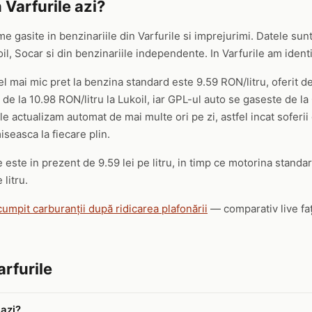
 Varfurile azi?
me gasite in benzinariile din Varfurile si imprejurimi. Datele sunt
 Socar si din benzinariile independente. In Varfurile am identific
cel mai mic pret la benzina standard este 9.59 RON/litru, oferit d
de la 10.98 RON/litru la Lukoil, iar GPL-ul auto se gaseste de la 
le actualizam automat de mai multe ori pe zi, astfel incat soferii 
seasca la fiecare plin.
 este in prezent de 9.59 lei pe litru, in timp ce motorina standard
 litru.
cumpit carburanții după ridicarea plafonării
— comparativ live faț
arfurile
 azi?