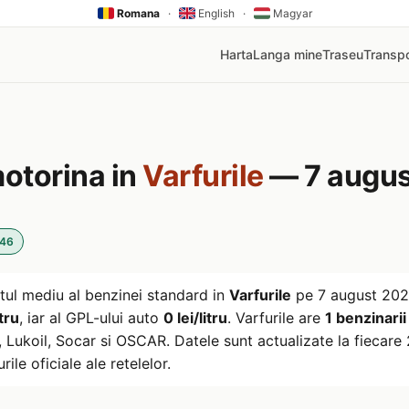
Romana
·
English
·
Magyar
Harta
Langa mine
Traseu
Transpo
motorina in
Varfurile
— 7 augus
:46
tul mediu al benzinei standard in
Varfurile
pe
7 august 20
tru
, iar al GPL-ului auto
0 lei/litru
. Varfurile are
1 benzinarii
ukoil, Socar si OSCAR. Datele sunt actualizate la fiecare 2
rile oficiale ale retelelor.