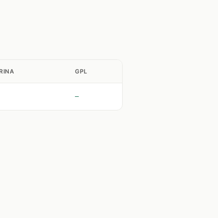
RINA
GPL
—