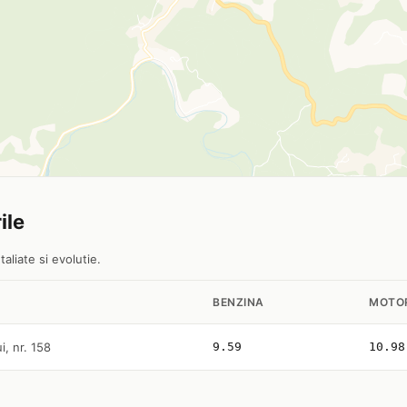
ile
aliate si evolutie.
BENZINA
MOTO
i, nr. 158
9.59
10.98