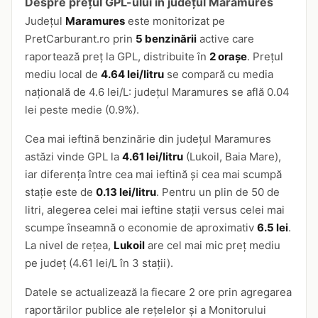
Despre prețul GPL-ului în județul Maramures
Județul
Maramures
este monitorizat pe
PretCarburant.ro prin
5 benzinării
active care
raportează preț la GPL, distribuite în
2 orașe
. Prețul
mediu local de
4.64 lei/litru
se compară cu media
națională de 4.6 lei/L: județul Maramures se află 0.04
lei peste medie (0.9%).
Cea mai ieftină benzinărie din județul Maramures
astăzi vinde GPL la
4.61 lei/litru
(Lukoil, Baia Mare),
iar diferența între cea mai ieftină și cea mai scumpă
stație este de
0.13 lei/litru
. Pentru un plin de 50 de
litri, alegerea celei mai ieftine stații versus celei mai
scumpe înseamnă o economie de aproximativ
6.5 lei
.
La nivel de rețea,
Lukoil
are cel mai mic preț mediu
pe județ (4.61 lei/L în 3 stații).
Datele se actualizează la fiecare 2 ore prin agregarea
raportărilor publice ale rețelelor și a Monitorului