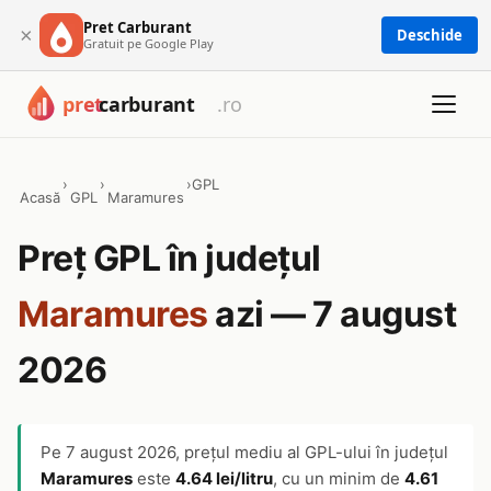
Pret Carburant
×
Deschide
Gratuit pe Google Play
›
›
›
GPL
Acasă
GPL
Maramures
Preț GPL în județul
Maramures
azi — 7 august
2026
Pe
7 august 2026
, prețul mediu al GPL-ului în județul
Maramures
este
4.64 lei/litru
, cu un minim de
4.61