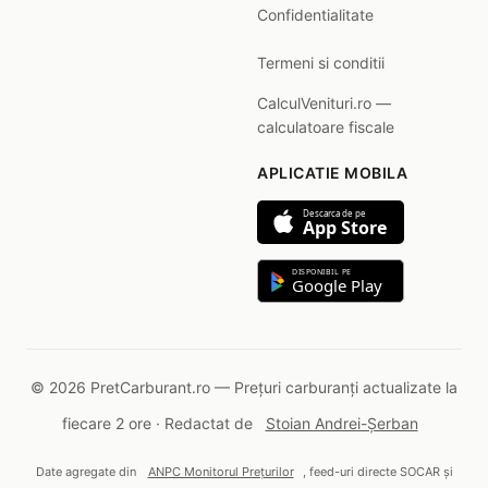
Confidentialitate
Termeni si conditii
CalculVenituri.ro —
calculatoare fiscale
APLICATIE MOBILA
Descarca de pe
App Store
DISPONIBIL PE
Google Play
© 2026 PretCarburant.ro — Prețuri carburanți actualizate la
fiecare 2 ore · Redactat de
Stoian Andrei-Șerban
Date agregate din
ANPC Monitorul Prețurilor
, feed-uri directe SOCAR și