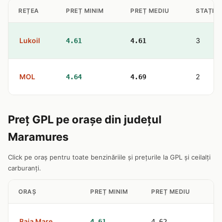
REȚEA
PREȚ MINIM
PREȚ MEDIU
STAȚII 
Lukoil
3
4.61
4.61
MOL
2
4.64
4.69
Preț GPL pe orașe din județul
Maramures
Click pe oraș pentru toate benzinăriile și prețurile la GPL și ceilalți
carburanți.
ORAȘ
PREȚ MINIM
PREȚ MEDIU
ST
Baia Mare
4
4.61
4.62