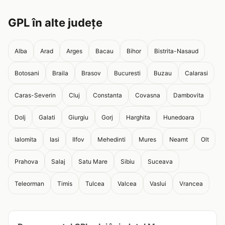
GPL în alte județe
Alba
Arad
Arges
Bacau
Bihor
Bistrita-Nasaud
Botosani
Braila
Brasov
Bucuresti
Buzau
Calarasi
Caras-Severin
Cluj
Constanta
Covasna
Dambovita
Dolj
Galati
Giurgiu
Gorj
Harghita
Hunedoara
Ialomita
Iasi
Ilfov
Mehedinti
Mures
Neamt
Olt
Prahova
Salaj
Satu Mare
Sibiu
Suceava
Teleorman
Timis
Tulcea
Valcea
Vaslui
Vrancea