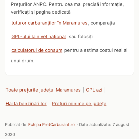
Prețurilor ANPC. Pentru cea mai precisă informație,
verificați și pagina dedicată
tuturor carburanților în Maramures
, comparația
GPL-ului la nivel național
, sau folosiți
calculatorul de consum
pentru a estima costul real al
unui drum.
Toate prețurile județul Maramures
|
GPL azi
|
Harta benzinăriilor
|
Prețuri minime pe județe
Publicat de
Echipa PretCarburant.ro
· Date actualizate:
7 august
2026