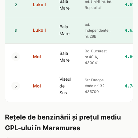
Baia
bd. Unirii int. bd.
Lukoil
4.61
2
Mare
Republicii
bd.
Baia
Lukoil
4.61
3
Independentei,
Mare
nr. 28B
Bd. Bucuresti
Baia
Mol
4.64
4
nr.40 A,
Mare
430041
Viseul
Str. Dragos
Mol
de
Voda nr.132,
4.74
5
435700
Sus
Rețele de benzinării și prețul mediu
GPL-ului în Maramures