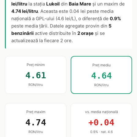
lei/litru
la stația
Lukoil
din
Baia Mare
și un maxim de
4.74 lei/litru
. Aceasta este 0.04 lei peste media
națională a GPL-ului (4.6 lei/L), o diferență de
0.9%
peste media țării. Datele agregate provin din
5
benzinării
active distribuite în
2 orașe
și se
actualizează la fiecare 2 ore.
Preț minim
Preț mediu
4.61
4.64
RON/litru
RON/litru
Preț maxim
vs. media națională
4.74
+0.04
RON/litru
0.9% · nat. 4.6