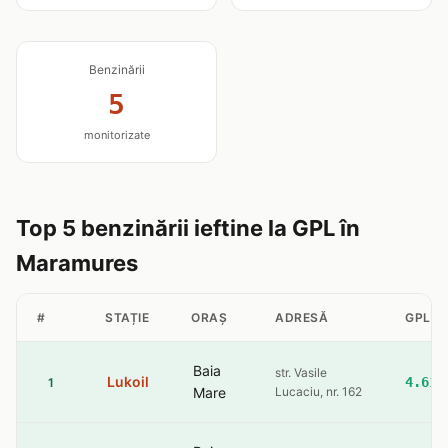
Benzinării
5
monitorizate
Top 5 benzinării ieftine la GPL în
Maramures
#
STAȚIE
ORAȘ
ADRESĂ
GPL
Baia
str. Vasile
Lukoil
4.61
1
Mare
Lucaciu, nr. 162