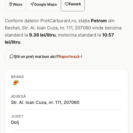
Waze
Google Maps
Favorit
Conform datelor PretCarburant.ro, stația
Petrom
din
Bechet, Str. Al. Ioan Cuza, nr. 111, 207060 vinde benzina
standard la
9.36 lei/litru
, motorina standard la
10.57
lei/litru
.
Știi un preț mai bun aici?
Raportează-l
BRAND
ADRESĂ
Str. Al. Ioan Cuza, nr. 111, 207060
JUDEȚ
Dolj