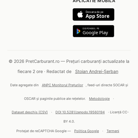
APLICATIE MOBILA
Descarca de pe
App Store
DISPONIBIL PE
Google Play
© 2026 PretCarburant.ro — Prețuri carburanți actualizate la
fiecare 2 ore · Redactat de
Stoian Andrei-Șerban
Date agregate din
ANPC Monitorul Prețurilor
, feed-uri directe SOCAR și
OSCAR și paginile publice ale rețelelor.
Metodologie
·
Dataset deschis (CSV)
·
DOI 10.5281/zenodo.19560194
· Licență CC-
BY 4.0.
Protejat de reCAPTCHA Google —
Politica Google
·
Termeni