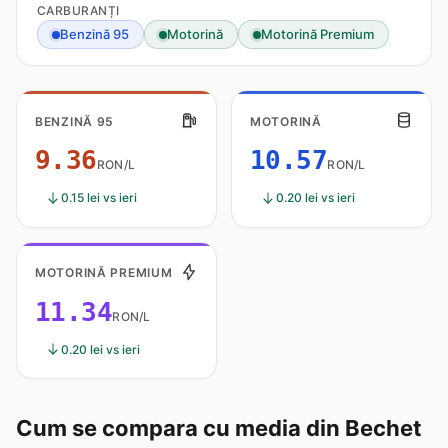
CARBURANȚI
Benzină 95
Motorină
Motorină Premium
BENZINĂ 95
MOTORINĂ
9.36
10.57
RON/L
RON/L
0.15 lei vs ieri
0.20 lei vs ieri
MOTORINĂ PREMIUM
11.34
RON/L
0.20 lei vs ieri
Cum se compara cu media din Bechet