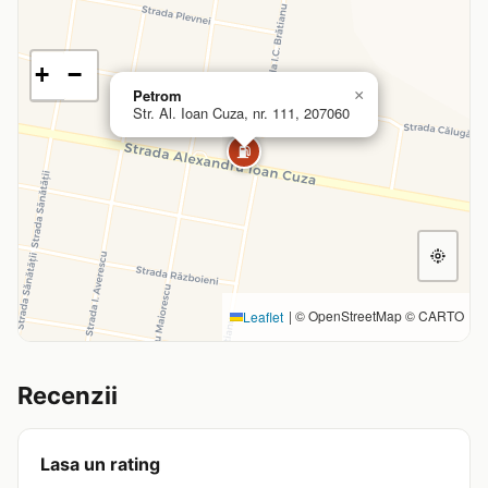
+
−
Petrom
×
Str. Al. Ioan Cuza, nr. 111, 207060
⛽
|
© OpenStreetMap © CARTO
Leaflet
Recenzii
Lasa un rating