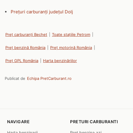
Prețuri carburanți județul Dolj
Preț carburanți Bechet
|
Toate stațiile Petrom
|
Preț benzină România
|
Preț motorină România
|
Preț GPL România
|
Harta benzinăriilor
Publicat de
Echipa PretCarburant.ro
NAVIGARE
PRETURI CARBURANTI
Harta benzinarii
Pret benzina azi