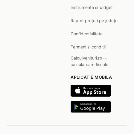
Instrumente și widget
Raport prețuri pe județe
Confidentialitate
Termeni si conditii
CalculVenituri.ro —
calculatoare fiscale
APLICATIE MOBILA
Descarca de pe
App Store
DISPONIBIL PE
Google Play