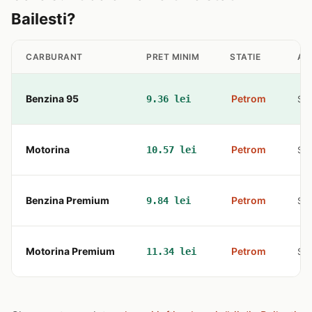
Bailesti?
CARBURANT
PRET MINIM
STATIE
AD
Benzina 95
Petrom
9.36 lei
Str
Motorina
Petrom
10.57 lei
Str
Benzina Premium
Petrom
9.84 lei
Str
Motorina Premium
Petrom
11.34 lei
Str