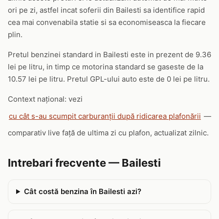
ori pe zi, astfel incat soferii din Bailesti sa identifice rapid
cea mai convenabila statie si sa economiseasca la fiecare
plin.
Pretul benzinei standard in Bailesti este in prezent de 9.36
lei pe litru, in timp ce motorina standard se gaseste de la
10.57 lei pe litru. Pretul GPL-ului auto este de 0 lei pe litru.
Context național: vezi
cu cât s-au scumpit carburanții după ridicarea plafonării
—
comparativ live față de ultima zi cu plafon, actualizat zilnic.
Intrebari frecvente — Bailesti
Cât costă benzina în Bailesti azi?