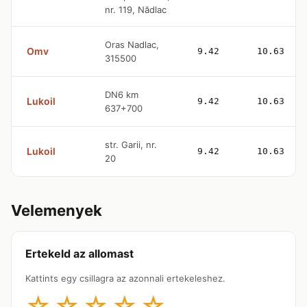
nr. 119, Nădlac
Oras Nadlac,
Omv
9.42
10.63
315500
DN6 km
Lukoil
9.42
10.63
637+700
str. Garii, nr.
Lukoil
9.42
10.63
20
Velemenyek
Ertekeld az allomast
Kattints egy csillagra az azonnali ertekeleshez.
☆
☆
☆
☆
☆