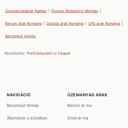
Üzemanyagárak Nadlac
|
Összes Rompetrol állomás
|
Benzin árak Románia
|
Gázolaj árak Románia
|
LPG árak Románia
|
Benzinkút térkép
Közzétette:
PretCarburant.ro Csapat
NAVIGÁCIÓ
ÜZEMANYAG ÁRAK
Benzinkút térkép
Benzin ár ma
Állomások a közelben
Dízel ár ma