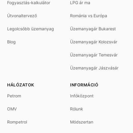
Fogyasztás-kalkulátor
LPG ár ma
Útvonaltervező
Románia vs Európa
Legolcsóbb üzemanyag
Üzemanyagár Bukarest
Blog
Üzemanyagár Kolozsvár
Üzemanyagár Temesvár
Üzemanyagár Jászvásár
HÁLÓZATOK
INFORMÁCIÓ
Petrom
Infóközpont
OMV
Rólunk
Rompetrol
Módszertan