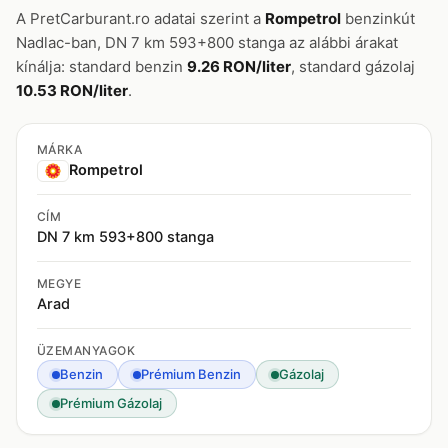
A PretCarburant.ro adatai szerint a
Rompetrol
benzinkút
Nadlac-ban, DN 7 km 593+800 stanga az alábbi árakat
kínálja: standard benzin
9.26 RON/liter
, standard gázolaj
10.53 RON/liter
.
MÁRKA
Rompetrol
CÍM
DN 7 km 593+800 stanga
MEGYE
Arad
ÜZEMANYAGOK
Benzin
Prémium Benzin
Gázolaj
Prémium Gázolaj