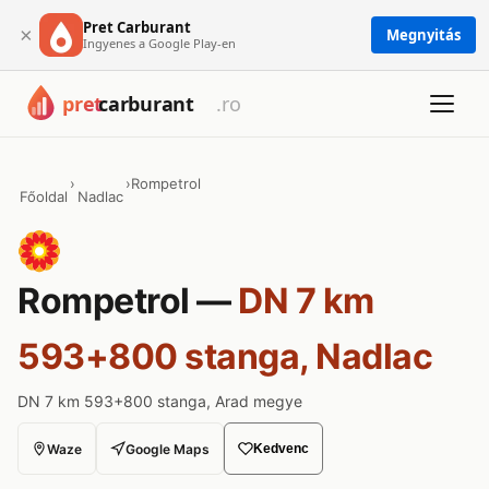
Pret Carburant
×
Megnyitás
Ingyenes a Google Play-en
›
›
Rompetrol
Főoldal
Nadlac
Rompetrol —
DN 7 km
593+800 stanga, Nadlac
DN 7 km 593+800 stanga, Arad megye
Waze
Google Maps
Kedvenc