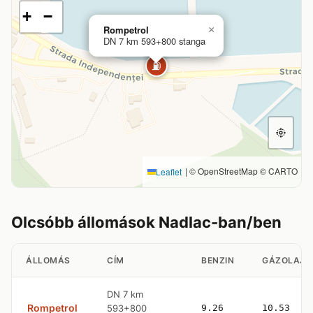
+
−
Rompetrol
×
DN 7 km 593+800 stanga
⛽
|
© OpenStreetMap © CARTO
Leaflet
Olcsóbb állomások Nadlac-ban/ben
ÁLLOMÁS
CÍM
BENZIN
GÁZOLAJ
DN 7 km
Rompetrol
593+800
9.26
10.53