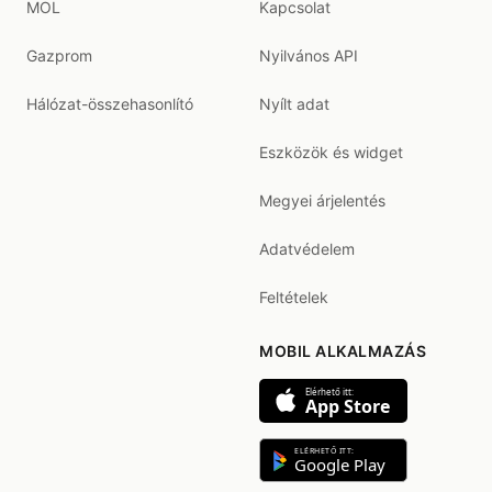
MOL
Kapcsolat
Gazprom
Nyilvános API
Hálózat-összehasonlító
Nyílt adat
Eszközök és widget
Megyei árjelentés
Adatvédelem
Feltételek
MOBIL ALKALMAZÁS
Elérhető itt:
App Store
ELÉRHETŐ ITT:
Google Play