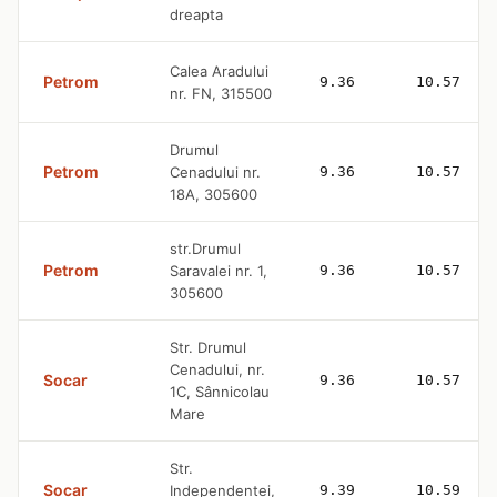
dreapta
Calea Aradului
Petrom
9.36
10.57
nr. FN, 315500
Drumul
Petrom
Cenadului nr.
9.36
10.57
18A, 305600
str.Drumul
Petrom
Saravalei nr. 1,
9.36
10.57
305600
Str. Drumul
Cenadului, nr.
Socar
9.36
10.57
1C, Sânnicolau
Mare
Str.
Socar
Independentei,
9.39
10.59