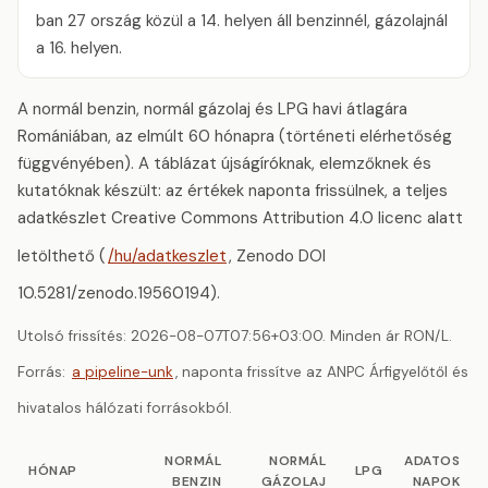
ban 27 ország közül a 14. helyen áll benzinnél, gázolajnál
a 16. helyen.
A normál benzin, normál gázolaj és LPG havi átlagára
Romániában, az elmúlt 60 hónapra (történeti elérhetőség
függvényében). A táblázat újságíróknak, elemzőknek és
kutatóknak készült: az értékek naponta frissülnek, a teljes
adatkészlet Creative Commons Attribution 4.0 licenc alatt
letölthető (
/hu/adatkeszlet
, Zenodo DOI
10.5281/zenodo.19560194).
Utolsó frissítés: 2026-08-07T07:56+03:00. Minden ár RON/L.
Forrás:
a pipeline-unk
, naponta frissítve az ANPC Árfigyelőtől és
hivatalos hálózati forrásokból.
NORMÁL
NORMÁL
ADATOS
HÓNAP
LPG
BENZIN
GÁZOLAJ
NAPOK