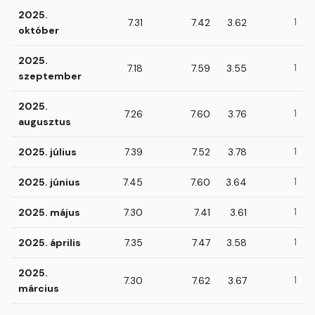
2025.
7.31
7.42
3.62
1
október
2025.
7.18
7.59
3.55
1
szeptember
2025.
7.26
7.60
3.76
1
augusztus
2025. július
7.39
7.52
3.78
1
2025. június
7.45
7.60
3.64
1
2025. május
7.30
7.41
3.61
1
2025. április
7.35
7.47
3.58
1
2025.
7.30
7.62
3.67
1
március