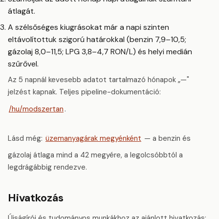
átlagát.
A szélsőséges kiugrásokat már a napi szinten
eltávolítottuk szigorú határokkal (benzin 7,9–10,5;
gázolaj 8,0–11,5; LPG 3,8–4,7 RON/L) és helyi medián
szűrővel.
Az 5 napnál kevesebb adatot tartalmazó hónapok „—"
jelzést kapnak. Teljes pipeline-dokumentáció:
/hu/modszertan
.
Lásd még:
üzemanyagárak megyénként
— a benzin és
gázolaj átlaga mind a 42 megyére, a legolcsóbbtól a
legdrágábbig rendezve.
Hivatkozás
Újságírói és tudományos munkákhoz az ajánlott hivatkozás: