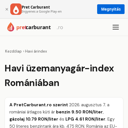
Pret Carburant
×
Megnyitás
Ingyenes a Google Play-en
Kezdőlap
›
Havi árindex
Havi üzemanyagár-index
Romániában
A PretCarburant.ro szerint
2026. augusztus 7. a
romániai átlagos kúti ár
benzin 9.50 RON/liter
,
gázolaj 10.79 RON/liter
és
LPG 4.61 RON/liter
. Egy
50 literes benzintank ára kb. 475 RON. Románia az EU-