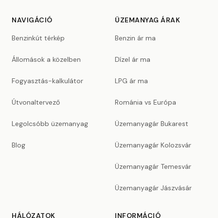
NAVIGÁCIÓ
ÜZEMANYAG ÁRAK
Benzinkút térkép
Benzin ár ma
Állomások a közelben
Dízel ár ma
Fogyasztás-kalkulátor
LPG ár ma
Útvonaltervező
Románia vs Európa
Legolcsóbb üzemanyag
Üzemanyagár Bukarest
Blog
Üzemanyagár Kolozsvár
Üzemanyagár Temesvár
Üzemanyagár Jászvásár
HÁLÓZATOK
INFORMÁCIÓ