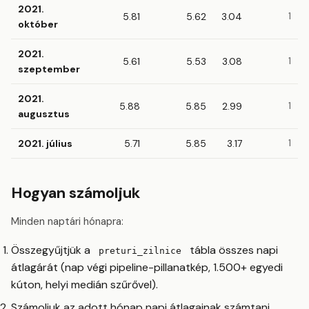
2021.
5.81
5.62
3.04
1
október
2021.
5.61
5.53
3.08
1
szeptember
2021.
5.88
5.85
2.99
1
augusztus
2021. július
5.71
5.85
3.17
1
Hogyan számoljuk
Minden naptári hónapra:
Összegyűjtjük a
tábla összes napi
preturi_zilnice
átlagárát (nap végi pipeline-pillanatkép, 1.500+ egyedi
kúton, helyi medián szűrővel).
Számoljuk az adott hónap napi átlagainak számtani