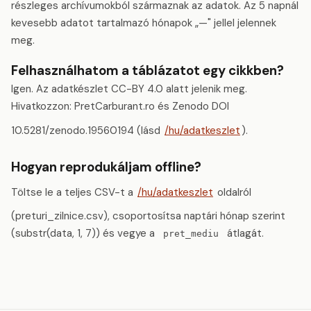
részleges archívumokból származnak az adatok. Az 5 napnál
kevesebb adatot tartalmazó hónapok „—" jellel jelennek
meg.
Felhasználhatom a táblázatot egy cikkben?
Igen. Az adatkészlet CC-BY 4.0 alatt jelenik meg.
Hivatkozzon: PretCarburant.ro és Zenodo DOI
10.5281/zenodo.19560194 (lásd
/hu/adatkeszlet
).
Hogyan reprodukáljam offline?
Töltse le a teljes CSV-t a
/hu/adatkeszlet
oldalról
(preturi_zilnice.csv), csoportosítsa naptári hónap szerint
(substr(data, 1, 7)) és vegye a
átlagát.
pret_mediu