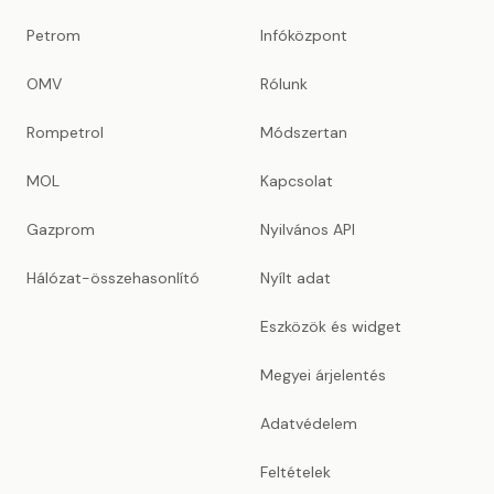
Petrom
Infóközpont
OMV
Rólunk
Rompetrol
Módszertan
MOL
Kapcsolat
Gazprom
Nyilvános API
Hálózat-összehasonlító
Nyílt adat
Eszközök és widget
Megyei árjelentés
Adatvédelem
Feltételek