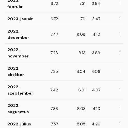
2023.
6.72
7.31
3.64
1
február
2023. január
6.72
7.11
3.47
1
2022.
7.47
8.08
4.10
1
december
2022.
7.28
8.13
3.89
1
november
2022.
7.35
8.04
4.06
1
október
2022.
7.42
8.01
4.07
1
szeptember
2022.
7.36
8.03
4.10
1
augusztus
2022. július
7.57
8.05
4.26
1