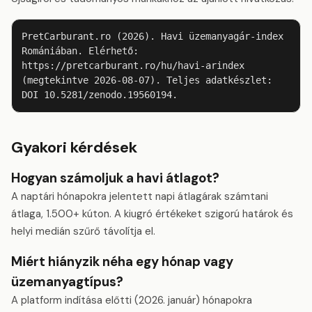
PretCarburant.ro (2026). Havi üzemanyagár-index 
Romániában. Elérhető: 
https://pretcarburant.ro/hu/havi-arindex 
(megtekintve 2026-08-07). Teljes adatkészlet: 
DOI 10.5281/zenodo.19560194.
Gyakori kérdések
Hogyan számoljuk a havi átlagot?
A naptári hónapokra jelentett napi átlagárak számtani
átlaga, 1.500+ kúton. A kiugró értékeket szigorú határok és
helyi medián szűrő távolítja el.
Miért hiányzik néha egy hónap vagy
üzemanyagtípus?
A platform indítása előtti (2026. január) hónapokra