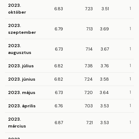
2023.
6.83
7.23
3.51
1
október
2023.
6.79
7.13
3.69
1
szeptember
2023.
6.73
7.14
3.67
1
augusztus
2023. július
6.82
7.38
3.76
1
2023. június
6.82
7.24
3.58
1
2023. május
6.73
7.20
3.64
1
2023. április
6.76
7.03
3.53
1
2023.
6.87
7.21
3.53
1
március