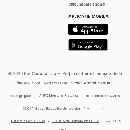
calculatoare fiscale
APLICATIE MOBILA
Descarca de pe
App Store
DISPONIBIL PE
Google Play
© 2026 PretCarburant.ro — Prețuri carburanți actualizate la
fiecare 2 ore · Redactat de
Stoian Andrei-Șerban
Date agregate din
ANPC Monitorul Prețurilor
, feed-uri directe SOCAR și
OSCAR și paginile publice ale rețelelor.
Metodologie
·
Dataset deschis (CSV)
·
DOI 10.5281/zenodo.19560194
· Licență CC-
BY 4.0.