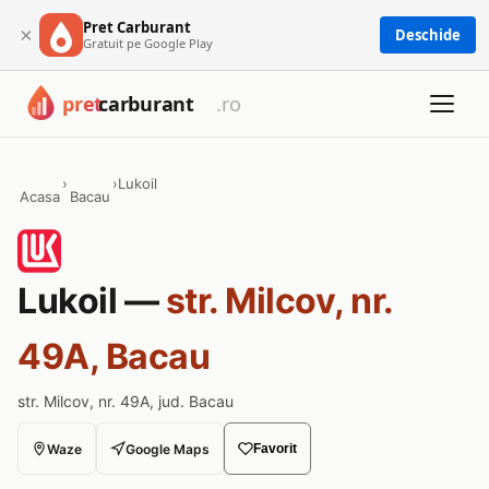
Pret Carburant
×
Deschide
Gratuit pe Google Play
›
›
Lukoil
Acasa
Bacau
Lukoil —
str. Milcov, nr.
49A, Bacau
str. Milcov, nr. 49A, jud. Bacau
Waze
Google Maps
Favorit