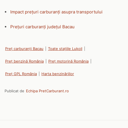
Impact prețuri carburanți asupra transportului
Prețuri carburanți județul Bacau
Preț carburanți Bacau
|
Toate stațiile Lukoil
|
Preț benzină România
|
Preț motorină România
|
Preț GPL România
|
Harta benzinăriilor
Publicat de
Echipa PretCarburant.ro