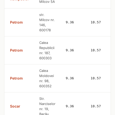
Milcov 5A
str.
Milcov nr.
Petrom
9.36
10.57
146,
600178
Calea
Republicii
Petrom
9.36
10.57
nr. 187,
600303
Calea
Moldovei
Petrom
9.36
10.57
nr. 98,
600352
Str.
Narciselor
Socar
9.36
10.57
nr. 19,
Bacău