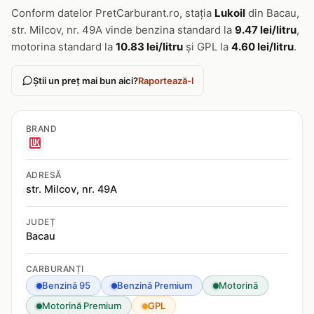
Conform datelor PretCarburant.ro, stația
Lukoil
din Bacau,
str. Milcov, nr. 49A vinde benzina standard la
9.47 lei/litru
,
motorina standard la
10.83 lei/litru
și GPL la
4.60 lei/litru
.
Știi un preț mai bun aici?
Raportează-l
BRAND
ADRESĂ
str. Milcov, nr. 49A
JUDEȚ
Bacau
CARBURANȚI
Benzină 95
Benzină Premium
Motorină
Motorină Premium
GPL