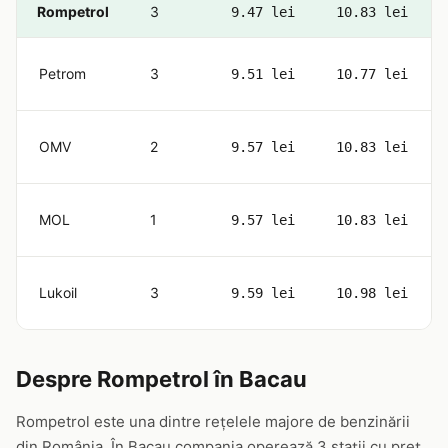
Rompetrol
3
9.47 lei
10.83 lei
Petrom
3
9.51 lei
10.77 lei
OMV
2
9.57 lei
10.83 lei
MOL
1
9.57 lei
10.83 lei
Lukoil
3
9.59 lei
10.98 lei
Despre Rompetrol în Bacau
Rompetrol este una dintre rețelele majore de benzinării
din România. În Bacau compania operează 3 stații cu preț