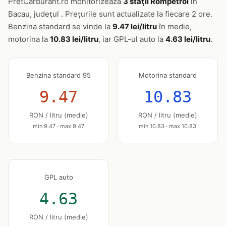
PretCarburant.ro monitorizează
3 stații Rompetrol
în
Bacau, județul . Prețurile sunt actualizate la fiecare 2 ore.
Benzina standard se vinde la
9.47 lei/litru
în medie,
motorina la
10.83 lei/litru
, iar GPL-ul auto la
4.63 lei/litru
.
Benzina standard 95
Motorina standard
9.47
10.83
RON / litru (medie)
RON / litru (medie)
min 9.47 · max 9.47
min 10.83 · max 10.83
GPL auto
4.63
RON / litru (medie)