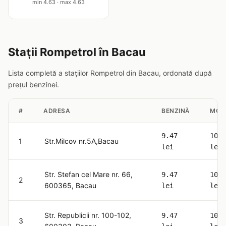
min 4.63 · max 4.63
Stații Rompetrol în Bacau
Lista completă a stațiilor Rompetrol din Bacau, ordonată după
prețul benzinei.
#
ADRESA
BENZINĂ
MOT
9.47
10.8
1
Str.Milcov nr.5A,Bacau
lei
lei
Str. Stefan cel Mare nr. 66,
9.47
10.8
2
600365, Bacau
lei
lei
Str. Republicii nr. 100-102,
9.47
10.8
3