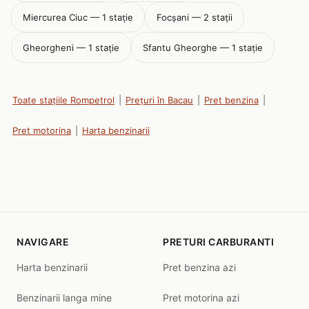
Miercurea Ciuc — 1 stație
Focşani — 2 stații
Gheorgheni — 1 stație
Sfantu Gheorghe — 1 stație
Toate stațiile Rompetrol
|
Prețuri în Bacau
|
Pret benzina
|
Pret motorina
|
Harta benzinarii
NAVIGARE
PRETURI CARBURANTI
Harta benzinarii
Pret benzina azi
Benzinarii langa mine
Pret motorina azi