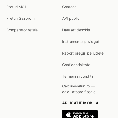
Preturi MOL
Contact
Preturi Gazprom
API public
Comparator retele
Dataset deschis
Instrumente și widget
Raport prețuri pe județe
Confidentialitate
Termeni si conditii
CalculVenituri.ro —
calculatoare fiscale
APLICATIE MOBILA
Descarca de pe
App Store