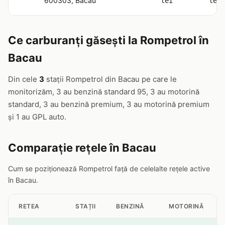
600303, Bacau
lei
lei
Ce carburanți găsești la Rompetrol în
Bacau
Din cele
3
stații Rompetrol din Bacau pe care le
monitorizăm, 3 au benzină standard 95, 3 au motorină
standard, 3 au benzină premium, 3 au motorină premium
și 1 au GPL auto.
Comparație rețele în Bacau
Cum se poziționează Rompetrol față de celelalte rețele active
în Bacau.
RETEA
STAȚII
BENZINĂ
MOTORINĂ