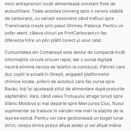
micii antreprenori locali alimentează constant flote de
autoutilitare. Toate acestea converg spre o cerere stabilă
de carburanți, cu variații sezoniere când traficul spre
Transilvania crește prin pasul Ghimeș-Palanca. Pentru un
șofer atent, câteva clicuri pe PretCarburant.ro fac
diferența între un plin plătit corect și unul ratat.
Comunitatea din Comănești este destul de compactă încât
informațiile circulă oricum rapid, dar o sursă digitală
neutră elimină nevoia de telefon la cunoscuți. Părinții care
duc copiii la școală în Onești, angajații platformelor
chimice locale, șoferii de autobuz care fac cursa spre
Bacău, toți își ajustează stilul de alimentare după prețurile
săptămânii. Vara, când valea Trotușului atrage turiști spre
Slănic Moldova și mai departe spre Miercurea Ciuc, fluxul
suplimentar se traduce în vânzări mai mari la stațiile de la
ieșirea estică. Pentru cei care gestionează un buget lunar
strict, relația dintre prețul afișat astăzi și cel afișat mâine