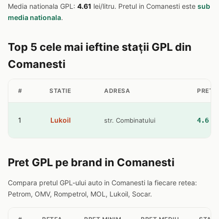
Media nationala GPL:
4.61
lei/litru. Pretul in Comanesti este
sub
media nationala
.
Top 5 cele mai ieftine stații GPL din
Comanesti
#
STATIE
ADRESA
PRET 
1
Lukoil
str. Combinatului
4.6 l
Pret GPL pe brand in Comanesti
Compara pretul GPL-ului auto in Comanesti la fiecare retea:
Petrom, OMV, Rompetrol, MOL, Lukoil, Socar.