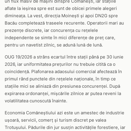
un flux masiv de mașini dinspre Comănești, iar stațiile
aflate la ieșirea spre est sunt de obicei primele alegeri
dimineața. La vest, direcția Moinești și apoi DN2G spre
Bacău completează traseele recurente. Operatorii mari au
prezențe discrete, iar concurența cu rețelele
independente se simte în mici diferențe de preț care,
pentru un navetist zilnic, se adună lună de lună.
OUG 19/2026 a strâns ecartul între stații până pe 30 iunie
2026, iar uniformitatea prețurilor nu trebuie citită ca o
coincidență. Plafonarea adaosului comercial afectează în
primul rând punctele din rețelele naționale, în timp ce
stațiile mici se aliniază din presiunea concurenței. După
expirarea ordonanței, mișcările zilnice ar putea reveni la
volatilitatea cunoscută înainte.
Economia Comăneștiului azi este un amestec de industrie
ușoară, servicii, comerț și turism discret pe valea
Trotușului. Pădurile din jur susțin activitățile forestiere, iar