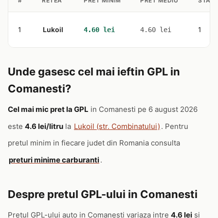
#
RETEA
PRET MINIM
PRET MEDIU
STATI
1
Lukoil
1
4.60 lei
4.60 lei
Unde gasesc cel mai ieftin GPL in
Comanesti?
Cel mai mic pret la GPL
in Comanesti pe 6 august 2026
este
4.6 lei/litru
la
Lukoil (str. Combinatului)
. Pentru
pretul minim in fiecare judet din Romania consulta
preturi minime carburanti
.
Despre pretul GPL-ului in Comanesti
Pretul GPL-ului auto in Comanesti variaza intre
4.6 lei
si