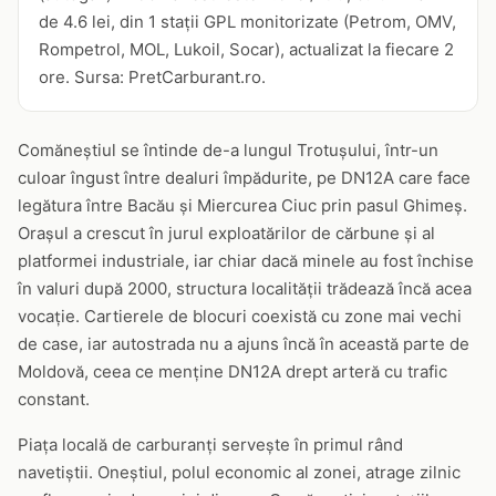
de 4.6 lei, din 1 stații GPL monitorizate (Petrom, OMV,
Rompetrol, MOL, Lukoil, Socar), actualizat la fiecare 2
ore. Sursa: PretCarburant.ro.
Comăneștiul se întinde de-a lungul Trotușului, într-un
culoar îngust între dealuri împădurite, pe DN12A care face
legătura între Bacău și Miercurea Ciuc prin pasul Ghimeș.
Orașul a crescut în jurul exploatărilor de cărbune și al
platformei industriale, iar chiar dacă minele au fost închise
în valuri după 2000, structura localității trădează încă acea
vocație. Cartierele de blocuri coexistă cu zone mai vechi
de case, iar autostrada nu a ajuns încă în această parte de
Moldovă, ceea ce menține DN12A drept arteră cu trafic
constant.
Piața locală de carburanți servește în primul rând
navetiștii. Oneștiul, polul economic al zonei, atrage zilnic