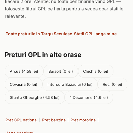
fiecare 2 ore. Atentie: nu toate benzinariile vand GPL —
foloseste filtrul GPL pe harta pentru a vedea doar statiile
relevante.
Toate preturile in Targu Secuiesc
Statii GPL langa mine
Preturi GPL in alte orase
Arcus (4.58 lei)
Baraolt (0 lei)
Chichis (0 lei)
Covasna (0 lei)
Intorsura Buzaului (0 lei)
Reci (0 lei)
Sfantu Gheorghe (4.58 lei)
1 Decembrie (4.6 lei)
Pret GPL national
|
Pret benzina
|
Pret motorina
|