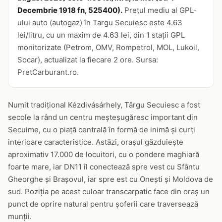
Decembrie 1918 fn, 525400).
Prețul mediu al GPL-
ului auto (autogaz) în Targu Secuiesc este 4.63
lei/litru, cu un maxim de 4.63 lei, din 1 stații GPL
monitorizate (Petrom, OMV, Rompetrol, MOL, Lukoil,
Socar), actualizat la fiecare 2 ore. Sursa:
PretCarburant.ro.
Numit tradițional Kézdivásárhely, Târgu Secuiesc a fost
secole la rând un centru meșteșugăresc important din
Secuime, cu o piață centrală în formă de inimă și curți
interioare caracteristice. Astăzi, orașul găzduiește
aproximativ 17.000 de locuitori, cu o pondere maghiară
foarte mare, iar DN11 îl conectează spre vest cu Sfântu
Gheorghe și Brașovul, iar spre est cu Onești și Moldova de
sud. Poziția pe acest culoar transcarpatic face din oraș un
punct de oprire natural pentru șoferii care traversează
munții.