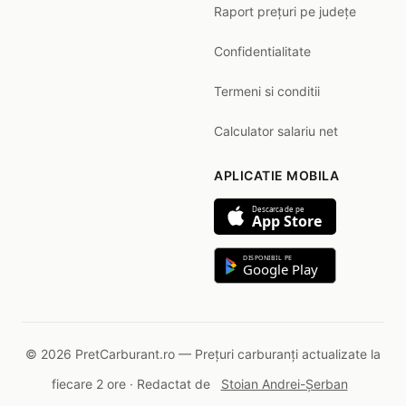
Raport prețuri pe județe
Confidentialitate
Termeni si conditii
Calculator salariu net
APLICATIE MOBILA
Descarca de pe
App Store
DISPONIBIL PE
Google Play
© 2026 PretCarburant.ro — Prețuri carburanți actualizate la
fiecare 2 ore · Redactat de
Stoian Andrei-Șerban