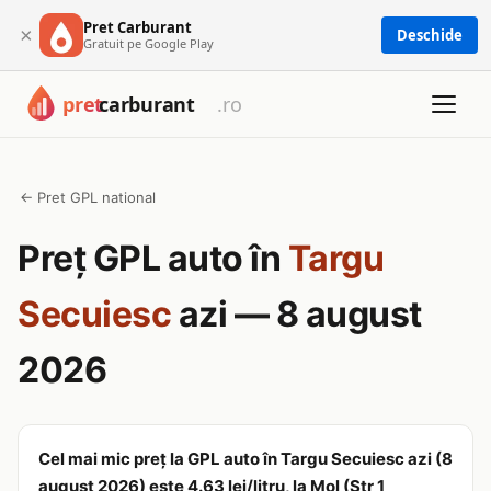
Pret Carburant
×
Deschide
Gratuit pe Google Play
← Pret GPL national
Preț GPL auto în
Targu
Secuiesc
azi — 8 august
2026
Cel mai mic preț la GPL auto în Targu Secuiesc azi (8
august 2026) este 4.63 lei/litru, la Mol (Str 1