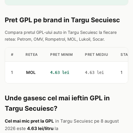
Pret GPL pe brand in Targu Secuiesc
Compara pretul GPL-ului auto in Targu Secuiesc la fiecare
retea: Petrom, OMV, Rompetrol, MOL, Lukoil, Socar.
#
RETEA
PRET MINIM
PRET MEDIU
STATII
1
MOL
1
4.63 lei
4.63 lei
Unde gasesc cel mai ieftin GPL in
Targu Secuiesc?
Cel mai mic pret la GPL
in Targu Secuiesc pe 8 august
2026 este
4.63 lei/litru
la