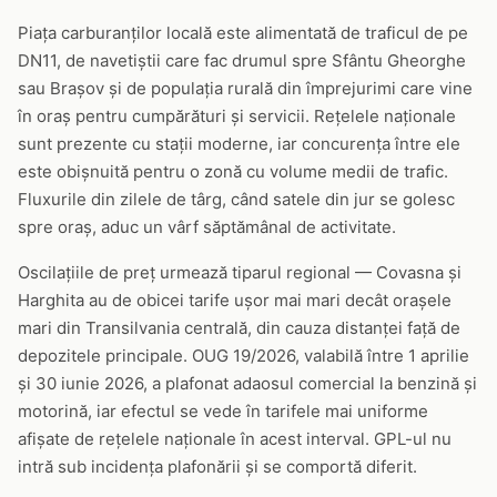
Piața carburanților locală este alimentată de traficul de pe
DN11, de navetiștii care fac drumul spre Sfântu Gheorghe
sau Brașov și de populația rurală din împrejurimi care vine
în oraș pentru cumpărături și servicii. Rețelele naționale
sunt prezente cu stații moderne, iar concurența între ele
este obișnuită pentru o zonă cu volume medii de trafic.
Fluxurile din zilele de târg, când satele din jur se golesc
spre oraș, aduc un vârf săptămânal de activitate.
Oscilațiile de preț urmează tiparul regional — Covasna și
Harghita au de obicei tarife ușor mai mari decât orașele
mari din Transilvania centrală, din cauza distanței față de
depozitele principale. OUG 19/2026, valabilă între 1 aprilie
și 30 iunie 2026, a plafonat adaosul comercial la benzină și
motorină, iar efectul se vede în tarifele mai uniforme
afișate de rețelele naționale în acest interval. GPL-ul nu
intră sub incidența plafonării și se comportă diferit.