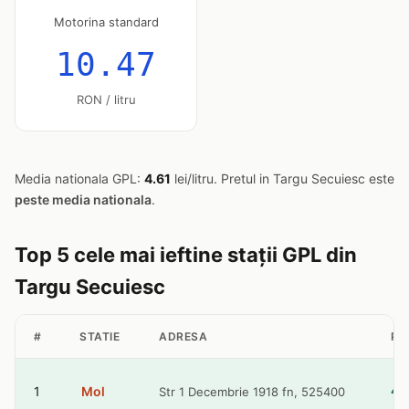
Motorina standard
10.47
RON / litru
Media nationala GPL:
4.61
lei/litru. Pretul in Targu Secuiesc este
peste media nationala
.
Top 5 cele mai ieftine stații GPL din
Targu Secuiesc
#
STATIE
ADRESA
PR
1
Mol
Str 1 Decembrie 1918 fn, 525400
4.