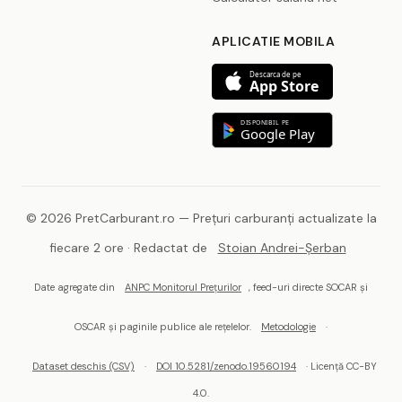
APLICATIE MOBILA
Descarca de pe
App Store
DISPONIBIL PE
Google Play
© 2026 PretCarburant.ro — Prețuri carburanți actualizate la
fiecare 2 ore · Redactat de
Stoian Andrei-Șerban
Date agregate din
ANPC Monitorul Prețurilor
, feed-uri directe SOCAR și
OSCAR și paginile publice ale rețelelor.
Metodologie
·
Dataset deschis (CSV)
·
DOI 10.5281/zenodo.19560194
· Licență CC-BY
4.0.