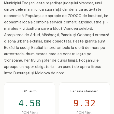
Municipiul Focșani este reședința județului Vrancea, unul
dintre cele mai mici ca suprafață dar dens ca activitate
economică. Populația se apropie de 70.000 de locuitori, iar
economia locală combină servicii, comerț, agroindustrie și -
mai ales - viticultura care a făcut Vrancea celebră.
Apropierea de Adjud, Mărășești, Panciu și Odobești creează
o zonă urbană extinsă, bine conectată. Peste graniță sunt
Buzăul la sud și Bacăul la nord, ambele la o oră de mers pe
autostrada-drum expres care se construiește pe
tronsoane. Pentru un șofer de cursă lungă, Focșaniul e
aproape un reper obligatoriu - un punct de oprire firesc
între București și Moldova de nord.
GPL auto
Benzina standard
4.58
9.32
RON / litru
RON / litru