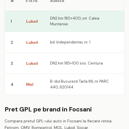
#
STATIE
ADRESA
DN2 km 180+400, str. Calea
1
Lukoil
Munteniei
2
Lukoil
bd. Independentei, nr. 1
3
Lukoil
DN2 km 185+100 sos. Centura
B-dul Bucuresti Tarla 86, nr PARC
4
Mol
440, 620144
Pret GPL pe brand in Focsani
Compara pretul GPL-ului auto in Focsani la fiecare retea:
Petrom, OMV, Rompetrol, MOL, Lukoil, Socar.