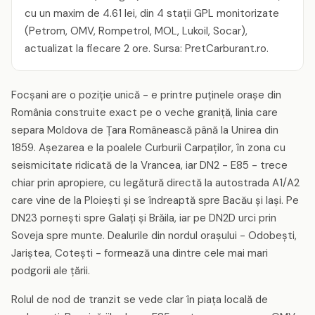
cu un maxim de 4.61 lei, din 4 stații GPL monitorizate
(Petrom, OMV, Rompetrol, MOL, Lukoil, Socar),
actualizat la fiecare 2 ore. Sursa: PretCarburant.ro.
Focșani are o poziție unică - e printre puținele orașe din
România construite exact pe o veche graniță, linia care
separa Moldova de Țara Românească până la Unirea din
1859. Așezarea e la poalele Curburii Carpaților, în zona cu
seismicitate ridicată de la Vrancea, iar DN2 - E85 - trece
chiar prin apropiere, cu legătură directă la autostrada A1/A2
care vine de la Ploiești și se îndreaptă spre Bacău și Iași. Pe
DN23 pornești spre Galați și Brăila, iar pe DN2D urci prin
Soveja spre munte. Dealurile din nordul orașului - Odobești,
Jariștea, Cotești - formează una dintre cele mai mari
podgorii ale țării.
Rolul de nod de tranzit se vede clar în piața locală de