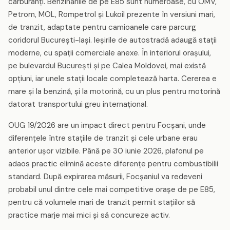
carburanți. Benzinăriile de pe E85 sunt numeroase, cu OMV,
Petrom, MOL, Rompetrol și Lukoil prezente în versiuni mari,
de tranzit, adaptate pentru camioanele care parcurg
coridorul București-Iași. Ieșirile de autostradă adaugă stații
moderne, cu spații comerciale anexe. În interiorul orașului,
pe bulevardul București și pe Calea Moldovei, mai există
opțiuni, iar unele stații locale completează harta. Cererea e
mare și la benzină, și la motorină, cu un plus pentru motorină
datorat transportului greu internațional.
OUG 19/2026 are un impact direct pentru Focșani, unde
diferențele între stațiile de tranzit și cele urbane erau
anterior ușor vizibile. Până pe 30 iunie 2026, plafonul pe
adaos practic elimină aceste diferențe pentru combustibilii
standard. După expirarea măsurii, Focșaniul va redeveni
probabil unul dintre cele mai competitive orașe de pe E85,
pentru că volumele mari de tranzit permit stațiilor să
practice marje mai mici și să concureze activ.