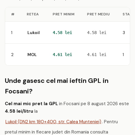
#
RETEA
PRET MINIM
PRET MEDIU
STATII
1
Lukoil
3
4.58 lei
4.58 lei
2
MOL
1
4.61 lei
4.61 lei
Unde gasesc cel mai ieftin GPL in
Focsani?
Cel mai mic pret la GPL
in Focsani pe 8 august 2026 este
4.58 lei/litru
la
Lukoil (DN2 km 180+400, str. Calea Munteniei)
. Pentru
pretul minim in fiecare judet din Romania consulta