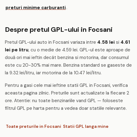
preturi minime carburanti
.
Despre pretul GPL-ului in Focsani
Pretul GPL-ului auto in Focsani variaza intre
4.58 lei
si
4.61
lei pe litru
, cu o medie de 4.59 lei. GPL-ul este aproape de
două ori mai ieftin decât benzina si motorina, dar consumul
este cu 20-30% mai mare. Benzina standard se gaseste de
la 9.32 lei/litru, iar motorina de la 10.47 lei/litru.
Pentru a gasi cele mai ieftine statii GPL in Focsani, verifica
aceasta pagina zilnic. Preturile sunt actualizate la fiecare 2
ore. Atentie: nu toate benzinariile vand GPL — foloseste
filtrul GPL pe harta pentru a vedea doar statiile relevante.
Toate preturile in Focsani
Statii GPL langa mine