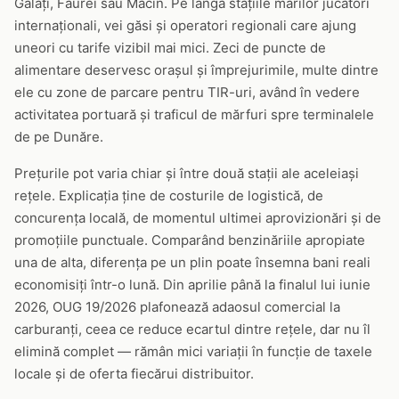
Galați, Făurei sau Măcin. Pe lângă stațiile marilor jucători
internaționali, vei găsi și operatori regionali care ajung
uneori cu tarife vizibil mai mici. Zeci de puncte de
alimentare deservesc orașul și împrejurimile, multe dintre
ele cu zone de parcare pentru TIR-uri, având în vedere
activitatea portuară și traficul de mărfuri spre terminalele
de pe Dunăre.
Prețurile pot varia chiar și între două stații ale aceleiași
rețele. Explicația ține de costurile de logistică, de
concurența locală, de momentul ultimei aprovizionări și de
promoțiile punctuale. Comparând benzinăriile apropiate
una de alta, diferența pe un plin poate însemna bani reali
economisiți într-o lună. Din aprilie până la finalul lui iunie
2026, OUG 19/2026 plafonează adaosul comercial la
carburanți, ceea ce reduce ecartul dintre rețele, dar nu îl
elimină complet — rămân mici variații în funcție de taxele
locale și de oferta fiecărui distribuitor.