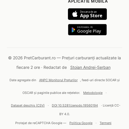
APLICATIE MOBILA
Descarca de pe
App Store
DISPONIBIL PE
Google Play
© 2026 PretCarburant.ro — Prețuri carburanți actualizate la
fiecare 2 ore · Redactat de
Stoian Andrei-Șerban
Date agregate din
ANPC Monitorul Prețurilor
, feed-uri directe SOCAR și
OSCAR și paginile publice ale rețelelor.
Metodologie
·
Dataset deschis (CSV)
·
DOI 10.5281/zenodo.19560194
· Licență CC-
BY 4.0.
Protejat de reCAPTCHA Google —
Politica Google
·
Termeni