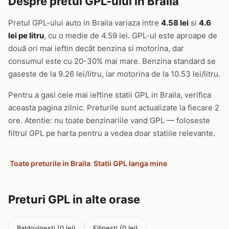
Despre pretul GPL-ului in Braila
Pretul GPL-ului auto in Braila variaza intre
4.58 lei
si
4.6
lei pe litru
, cu o medie de 4.59 lei. GPL-ul este aproape de
două ori mai ieftin decât benzina si motorina, dar
consumul este cu 20-30% mai mare. Benzina standard se
gaseste de la 9.26 lei/litru, iar motorina de la 10.53 lei/litru.
Pentru a gasi cele mai ieftine statii GPL in Braila, verifica
aceasta pagina zilnic. Preturile sunt actualizate la fiecare 2
ore. Atentie: nu toate benzinariile vand GPL — foloseste
filtrul GPL pe harta pentru a vedea doar statiile relevante.
Toate preturile in Braila
Statii GPL langa mine
Preturi GPL in alte orase
Baldovinesti (0 lei)
Filipesti (0 lei)