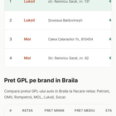
1
Lukoil
str. Ramnicu Sarat, nr. 131
4.5
2
Lukoil
Șoseaua Baldovinești
4.5
3
Mol
Calea Calarasilor fn, 810454
4.6
4
Mol
Str. Ramnicu Sarat, nr. 92
4.6
Pret GPL pe brand in Braila
Compara pretul GPL-ului auto in Braila la fiecare retea: Petrom,
OMV, Rompetrol, MOL, Lukoil, Socar.
#
RETEA
PRET MINIM
PRET MEDIU
STATI