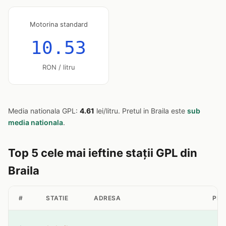
Motorina standard
10.53
RON / litru
Media nationala GPL:
4.61
lei/litru. Pretul in Braila este
sub
media nationala
.
Top 5 cele mai ieftine stații GPL din
Braila
#
STATIE
ADRESA
PRE