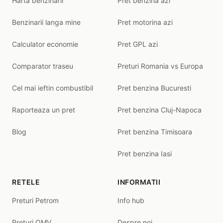
Harta benzinarii
Pret benzina azi
Benzinarii langa mine
Pret motorina azi
Calculator economie
Pret GPL azi
Comparator traseu
Preturi Romania vs Europa
Cel mai ieftin combustibil
Pret benzina Bucuresti
Raporteaza un pret
Pret benzina Cluj-Napoca
Blog
Pret benzina Timisoara
Pret benzina Iasi
RETELE
INFORMATII
Preturi Petrom
Info hub
Preturi OMV
Despre noi