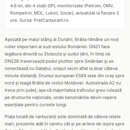
4.6 lei, din 4 stații GPL monitorizate (Petrom, OMV,
Rompetrol, MOL, Lukoil, Socar), actualizat la fiecare 2
ore. Sursa: PretCarburant.ro.
Așezată pe malul stâng al Dunării, Brăila rămâne un nod
rutier important al sud-estului României. DN21 face
legătura directă cu Slobozia și sudul țării, în timp ce
DN22B traversează podul plutitor spre Smârdan și se
conectează cu Galațiul, orașul vecin aflat la doar câteva
minute distanță. Drumul european E584 iese din oraș spre
nord și leagă Brăila de restul Moldovei. Autostrada A2 nu
trece prin județ, așa că majoritatea traficului greu rulează
pe drumurile naționale, unde benzinăriile devin repere
esențiale pentru cursele lungi.
Piața locală de carburanți este dominată de câteva rețele
mari, prezente atât în centru cât și pe artere de ieșire spre