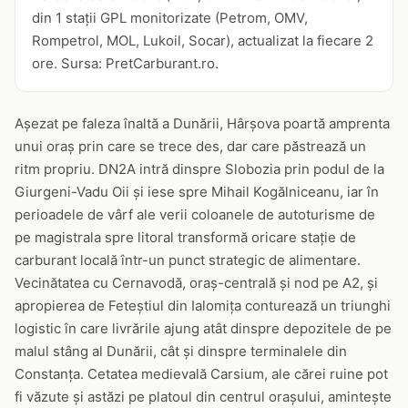
din 1 stații GPL monitorizate (Petrom, OMV,
Rompetrol, MOL, Lukoil, Socar), actualizat la fiecare 2
ore. Sursa: PretCarburant.ro.
Așezat pe faleza înaltă a Dunării, Hârșova poartă amprenta
unui oraș prin care se trece des, dar care păstrează un
ritm propriu. DN2A intră dinspre Slobozia prin podul de la
Giurgeni-Vadu Oii și iese spre Mihail Kogălniceanu, iar în
perioadele de vârf ale verii coloanele de autoturisme de
pe magistrala spre litoral transformă oricare stație de
carburant locală într-un punct strategic de alimentare.
Vecinătatea cu Cernavodă, oraș-centrală și nod pe A2, și
apropierea de Feteștiul din Ialomița conturează un triunghi
logistic în care livrările ajung atât dinspre depozitele de pe
malul stâng al Dunării, cât și dinspre terminalele din
Constanța. Cetatea medievală Carsium, ale cărei ruine pot
fi văzute și astăzi pe platoul din centrul orașului, amintește