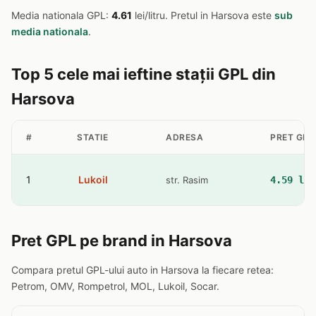
Media nationala GPL:
4.61
lei/litru. Pretul in Harsova este
sub
media nationala
.
Top 5 cele mai ieftine stații GPL din
Harsova
#
STATIE
ADRESA
PRET GPL
1
Lukoil
str. Rasim
4.59 lei
Pret GPL pe brand in Harsova
Compara pretul GPL-ului auto in Harsova la fiecare retea:
Petrom, OMV, Rompetrol, MOL, Lukoil, Socar.