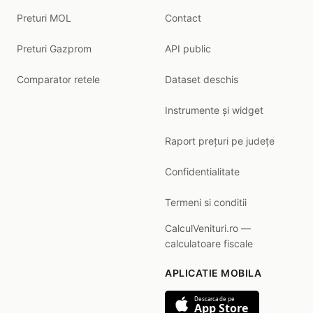
Preturi MOL
Contact
Preturi Gazprom
API public
Comparator retele
Dataset deschis
Instrumente și widget
Raport prețuri pe județe
Confidentialitate
Termeni si conditii
CalculVenituri.ro —
calculatoare fiscale
APLICATIE MOBILA
Descarca de pe
App Store