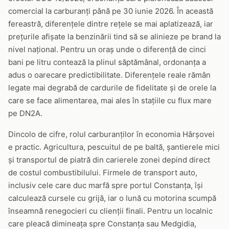
comercial la carburanți până pe 30 iunie 2026. În această
fereastră, diferențele dintre rețele se mai aplatizează, iar
prețurile afișate la benzinării tind să se alinieze pe brand la
nivel național. Pentru un oraș unde o diferență de cinci
bani pe litru contează la plinul săptămânal, ordonanța a
adus o oarecare predictibilitate. Diferențele reale rămân
legate mai degrabă de cardurile de fidelitate și de orele la
care se face alimentarea, mai ales în stațiile cu flux mare
pe DN2A.
Dincolo de cifre, rolul carburanților în economia Hârșovei
e practic. Agricultura, pescuitul de pe baltă, șantierele mici
și transportul de piatră din carierele zonei depind direct
de costul combustibilului. Firmele de transport auto,
inclusiv cele care duc marfă spre portul Constanța, își
calculează cursele cu grijă, iar o lună cu motorina scumpă
înseamnă renegocieri cu clienții finali. Pentru un localnic
care pleacă dimineața spre Constanța sau Medgidia,