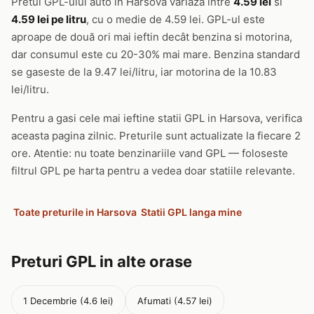
Pretul GPL-ului auto in Harsova variaza intre
4.59 lei
si
4.59 lei pe litru
, cu o medie de 4.59 lei. GPL-ul este
aproape de două ori mai ieftin decât benzina si motorina,
dar consumul este cu 20-30% mai mare. Benzina standard
se gaseste de la 9.47 lei/litru, iar motorina de la 10.83
lei/litru.
Pentru a gasi cele mai ieftine statii GPL in Harsova, verifica
aceasta pagina zilnic. Preturile sunt actualizate la fiecare 2
ore. Atentie: nu toate benzinariile vand GPL — foloseste
filtrul GPL pe harta pentru a vedea doar statiile relevante.
Toate preturile in Harsova
Statii GPL langa mine
Preturi GPL in alte orase
1 Decembrie (4.6 lei)
Afumati (4.57 lei)