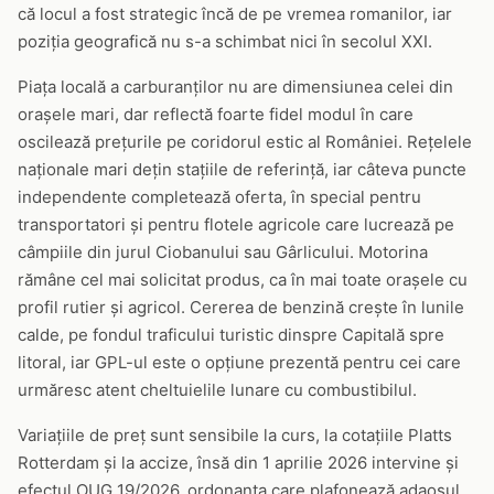
că locul a fost strategic încă de pe vremea romanilor, iar
poziția geografică nu s-a schimbat nici în secolul XXI.
Piața locală a carburanților nu are dimensiunea celei din
orașele mari, dar reflectă foarte fidel modul în care
oscilează prețurile pe coridorul estic al României. Rețelele
naționale mari dețin stațiile de referință, iar câteva puncte
independente completează oferta, în special pentru
transportatori și pentru flotele agricole care lucrează pe
câmpiile din jurul Ciobanului sau Gârlicului. Motorina
rămâne cel mai solicitat produs, ca în mai toate orașele cu
profil rutier și agricol. Cererea de benzină crește în lunile
calde, pe fondul traficului turistic dinspre Capitală spre
litoral, iar GPL-ul este o opțiune prezentă pentru cei care
urmăresc atent cheltuielile lunare cu combustibilul.
Variațiile de preț sunt sensibile la curs, la cotațiile Platts
Rotterdam și la accize, însă din 1 aprilie 2026 intervine și
efectul OUG 19/2026, ordonanța care plafonează adaosul