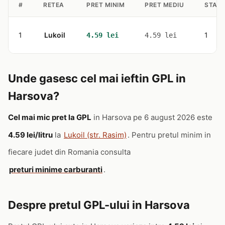
#
RETEA
PRET MINIM
PRET MEDIU
STATI
1
Lukoil
1
4.59 lei
4.59 lei
Unde gasesc cel mai ieftin GPL in
Harsova?
Cel mai mic pret la GPL
in Harsova pe 6 august 2026 este
4.59 lei/litru
la
Lukoil (str. Rasim)
. Pentru pretul minim in
fiecare judet din Romania consulta
preturi minime carburanti
.
Despre pretul GPL-ului in Harsova