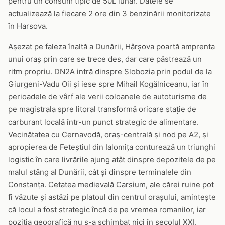
pentru un consum tipic de 50L lunar. Datele se
actualizează la fiecare 2 ore din 3 benzinării monitorizate
în Harsova.
Așezat pe faleza înaltă a Dunării, Hârșova poartă amprenta
unui oraș prin care se trece des, dar care păstrează un
ritm propriu. DN2A intră dinspre Slobozia prin podul de la
Giurgeni-Vadu Oii și iese spre Mihail Kogălniceanu, iar în
perioadele de vârf ale verii coloanele de autoturisme de
pe magistrala spre litoral transformă oricare stație de
carburant locală într-un punct strategic de alimentare.
Vecinătatea cu Cernavodă, oraș-centrală și nod pe A2, și
apropierea de Feteștiul din Ialomița conturează un triunghi
logistic în care livrările ajung atât dinspre depozitele de pe
malul stâng al Dunării, cât și dinspre terminalele din
Constanța. Cetatea medievală Carsium, ale cărei ruine pot
fi văzute și astăzi pe platoul din centrul orașului, amintește
că locul a fost strategic încă de pe vremea romanilor, iar
poziția geografică nu s-a schimbat nici în secolul XXI.