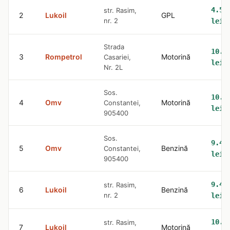
4.59
str. Rasim,
2
Lukoil
GPL
nr. 2
lei
Strada
10.5
3
Rompetrol
Motorină
Casariei,
lei
Nr. 2L
Sos.
10.5
4
Omv
Motorină
Constantei,
lei
905400
Sos.
9.42
5
Omv
Benzină
Constantei,
lei
905400
9.42
str. Rasim,
6
Lukoil
Benzină
nr. 2
lei
10.6
str. Rasim,
7
Lukoil
Motorină