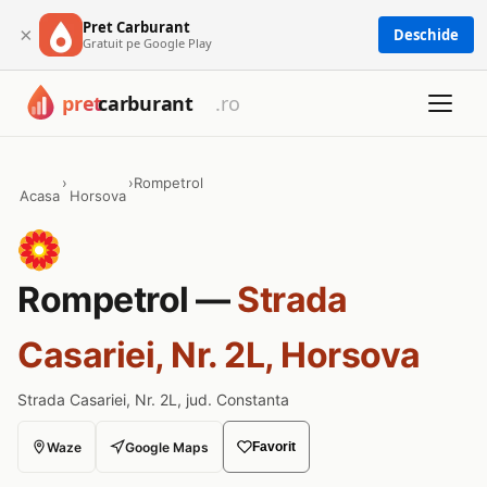
Pret Carburant
×
Deschide
Gratuit pe Google Play
›
›
Rompetrol
Acasa
Horsova
Rompetrol —
Strada
Casariei, Nr. 2L, Horsova
Strada Casariei, Nr. 2L, jud. Constanta
Waze
Google Maps
Favorit