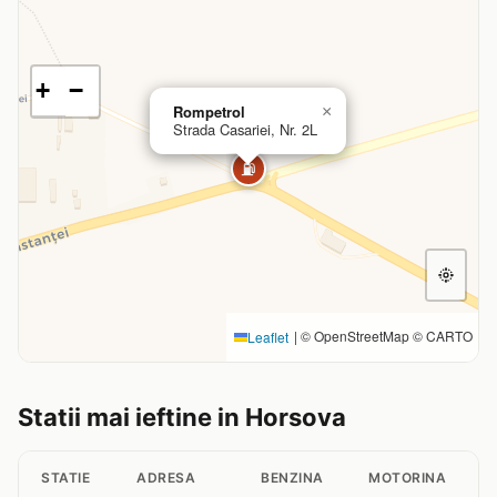
+
−
Rompetrol
×
Strada Casariei, Nr. 2L
⛽
|
© OpenStreetMap © CARTO
Leaflet
Statii mai ieftine in Horsova
STATIE
ADRESA
BENZINA
MOTORINA