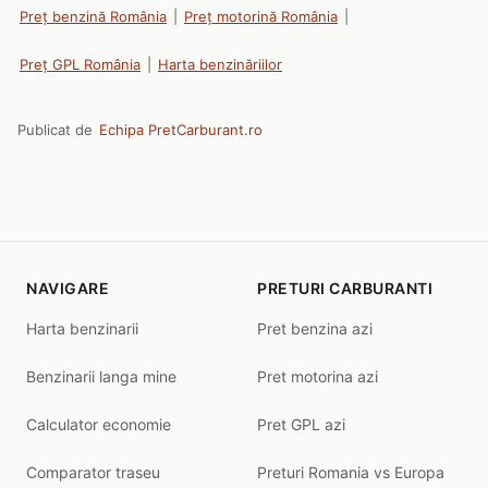
Preț benzină România
|
Preț motorină România
|
Preț GPL România
|
Harta benzinăriilor
Publicat de
Echipa PretCarburant.ro
NAVIGARE
PRETURI CARBURANTI
Harta benzinarii
Pret benzina azi
Benzinarii langa mine
Pret motorina azi
Calculator economie
Pret GPL azi
Comparator traseu
Preturi Romania vs Europa