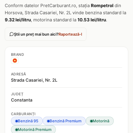
Conform datelor PretCarburant.ro, stația
Rompetrol
din
Horsova, Strada Casariei, Nr. 2L vinde benzina standard la
9.32 lei/litru
, motorina standard la
10.53 lei/litru
.
Știi un preț mai bun aici?
Raportează-l
BRAND
ADRESĂ
Strada Casariei, Nr. 2L
JUDEȚ
Constanta
CARBURANȚI
Benzină 95
Benzină Premium
Motorină
Motorină Premium