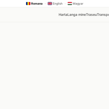
Romana
·
English
·
Magyar
Harta
Langa mine
Traseu
Transpo