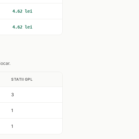
4.62 lei
4.62 lei
Socar.
STATII GPL
3
1
1