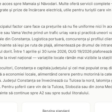
de acces spre Mamaia și Năvodari. Multe oferă servicii complet
grate și prize de încărcare electrică, utile pentru turiștii care vi
cipalul factor care face ca prețurile să nu fie uniforme nici în ac
e sau Vama Veche prind un trafic uriaș vara și practică uneori va
ale din Constanța. Logistica portuară, concurența și profilul clie
înainte să ieși pe ruta de plajă, alimentează pe drumul de intrar
l dorit. Între 1 aprilie și 30 iunie 2026, OUG 19/2026 plafonează
le la nivel național — variațiile locale rămân mai vizibile la staț
cuitori, Constanța e capitala județului și cel mai populat oraș 
ă a economiei locale, alimentând cerere pentru motorină la cate
. Județul Constanța se învecinează cu Tulcea la nord, Ialomița și 
. Pentru șoferii care vin de la Tulcea, Slobozia sau din zona Me
nainte să continue spre A2 sau spre sudul litoralului.
Benzina standard