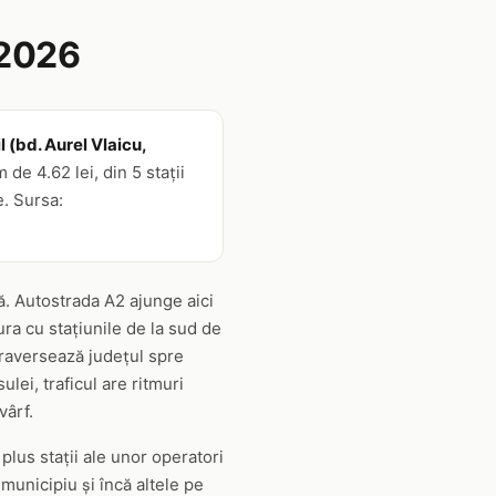
 2026
l (bd. Aurel Vlaicu,
de 4.62 lei, din 5 stații
e. Sursa:
ă. Autostrada A2 ajunge aici
ra cu stațiunile de la sud de
raversează județul spre
ei, traficul are ritmuri
vârf.
plus stații ale unor operatori
municipiu și încă altele pe