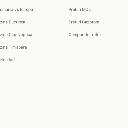
Romania vs Europa
Preturi MOL
zina Bucuresti
Preturi Gazprom
nzina Cluj-Napoca
Comparator retele
zina Timisoara
zina Iasi