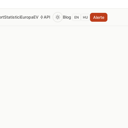
rt
Statistici
Europa
EV
API
Blog
Alerte
EN
HU