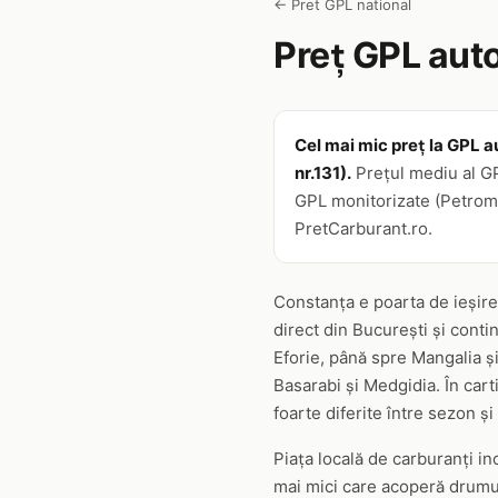
← Pret GPL national
Preț GPL auto
Cel mai mic preț la GPL au
nr.131).
Prețul mediu al GPL
GPL monitorizate (Petrom, 
PretCarburant.ro.
Constanța e poarta de ieșire
direct din București și conti
Eforie, până spre Mangalia 
Basarabi și Medgidia. În car
foarte diferite între sezon ș
Piața locală de carburanți in
mai mici care acoperă drumuri