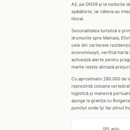
A2, pe DN39 și la nodurile 
spălătorie, iar câteva au inte
litoral.
Sezonalitatea turistică e prin
drumurile spre Mamaia, Efori
cele din cartierele rezidenți
economisești, verifică harta 
activează alerte pentru pragu
marile rețele aliniază prețuri
Cu aproximativ 280.000 de lo
reprezintă coloana vertebral
logistică și manevră portuară
ajunge la granița cu Bulgaria
punctul unde își fac plinul î
GPL auto