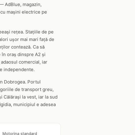
e — AdBlue, magazin,
n cu mașini electrice pe
eeași rețea. Stațiile de pe
lori ușor mai mari față de
nților contează. Ca să
e în oraș dinspre A2 și
 adaosul comercial, iar
iile independente.
din Dobrogea. Portul
goriile de transport greu,
Călărași la vest, iar la sud
dgidia, municipiul e adesea
Motorina standard