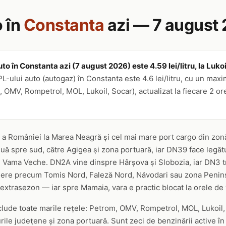
 în
Constanta
azi — 7 august
to în Constanta azi (7 august 2026) este 4.59 lei/litru, la Lukoi
-ului auto (autogaz) în Constanta este 4.6 lei/litru, cu un maxim 
OMV, Rompetrol, MOL, Lukoil, Socar), actualizat la fiecare 2 or
 a României la Marea Neagră și cel mai mare port cargo din zon
nuă spre sud, către Agigea și zona portuară, iar DN39 face legătu
și Vama Veche. DN2A vine dinspre Hârșova și Slobozia, iar DN3 t
tiere precum Tomis Nord, Faleză Nord, Năvodari sau zona Peninsul
i extrasezon — iar spre Mamaia, vara e practic blocat la orele de 
clude toate marile rețele: Petrom, OMV, Rompetrol, MOL, Lukoil, 
le județene și zona portuară. Sunt zeci de benzinării active în 