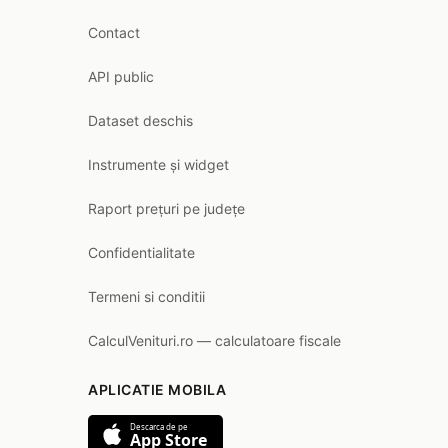
Contact
API public
Dataset deschis
Instrumente și widget
Raport prețuri pe județe
Confidentialitate
Termeni si conditii
CalculVenituri.ro — calculatoare fiscale
APLICATIE MOBILA
Descarca de pe
App Store