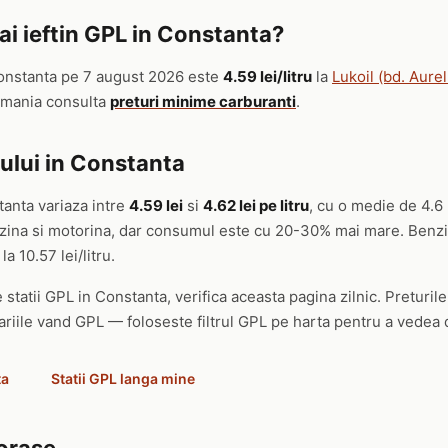
i ieftin GPL in Constanta?
onstanta pe 7 august 2026 este
4.59 lei/litru
la
Lukoil (bd. Aurel
Romania consulta
preturi minime carburanti
.
ului in Constanta
tanta variaza intre
4.59 lei
si
4.62 lei pe litru
, cu o medie de 4.6
enzina si motorina, dar consumul este cu 20-30% mai mare. Benzi
la 10.57 lei/litru.
 statii GPL in Constanta, verifica aceasta pagina zilnic. Preturile
ariile vand GPL — foloseste filtrul GPL pe harta pentru a vedea d
ta
Statii GPL langa mine