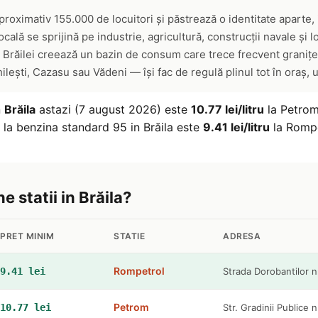
roximativ 155.000 de locuitori și păstrează o identitate aparte,
ală se sprijină pe industrie, agricultură, construcții navale și l
a Brăilei creează un bazin de consum care trece frecvent granițel
lești, Cazasu sau Vădeni — își fac de regulă plinul tot în oraș, 
n
Brăila
astazi (7 august 2026) este
10.77 lei/litru
la Petrom 
t la benzina standard 95 in Brăila este
9.41 lei/litru
la Rompe
e statii in Brăila?
PRET MINIM
STATIE
ADRESA
Rompetrol
9.41 lei
Strada Dorobantilor n
Petrom
10.77 lei
Str. Gradinii Publice 