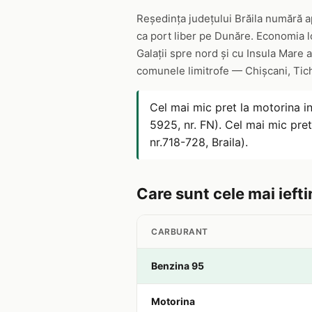
Reședința județului Brăila numără ap
ca port liber pe Dunăre. Economia loc
Galații spre nord și cu Insula Mare 
comunele limitrofe — Chișcani, Tichi
Cel mai mic pret la motorina i
5925, nr. FN). Cel mai mic pre
nr.718-728, Braila).
Care sunt cele mai ieftin
CARBURANT
Benzina 95
Motorina