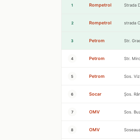
Rompetrol
Strada D
1
Rompetrol
strada C
2
Petrom
Str. Gra
3
Petrom
Str. Mir
4
Petrom
Sos. Viz
5
Socar
Șos. Râm
6
OMV
Sos. Buz
7
OMV
Soseaua
8