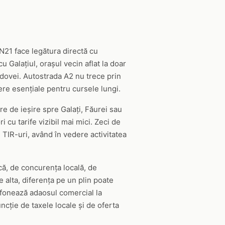
N21 face legătura directă cu
 Galațiul, orașul vecin aflat la doar
dovei. Autostrada A2 nu trece prin
ere esențiale pentru cursele lungi.
re de ieșire spre Galați, Făurei sau
i cu tarife vizibil mai mici. Zeci de
TIR-uri, având în vedere activitatea
tică, de concurența locală, de
alta, diferența pe un plin poate
lafonează adaosul comercial la
ncție de taxele locale și de oferta