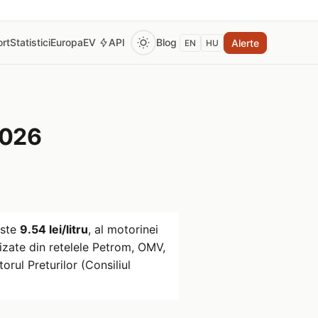
rt
Statistici
Europa
EV
API
Blog
Alerte
EN
HU
2026
ste
9.54 lei/litru
, al motorinei
zate din retelele Petrom, OMV,
rul Preturilor (Consiliul