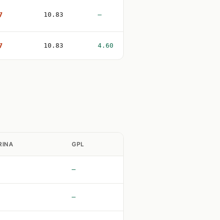
7
10.83
—
7
10.83
4.60
RINA
GPL
—
—