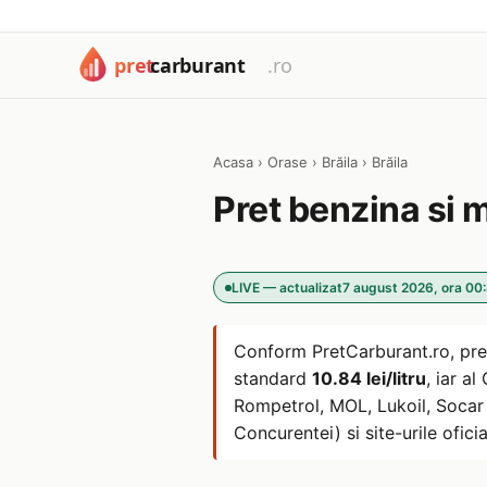
Acasa
›
Orase
›
Brăila
›
Brăila
Pret benzina si 
LIVE — actualizat
7 august 2026, ora 00
Conform PretCarburant.ro, pre
standard
10.84 lei/litru
, iar a
Rompetrol, MOL, Lukoil, Socar s
Concurentei) si site-urile oficia