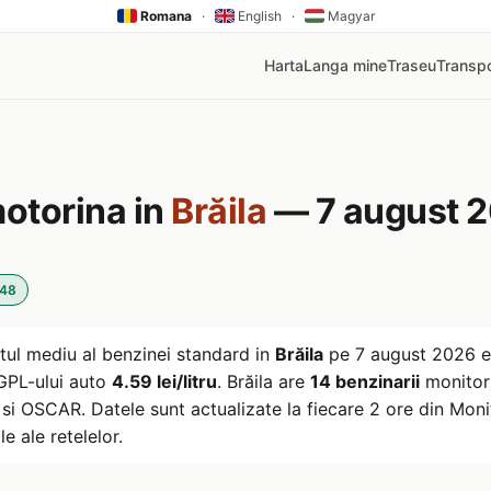
Romana
·
English
·
Magyar
Harta
Langa mine
Traseu
Transpo
motorina in
Brăila
— 7 august 
:48
tul mediu al benzinei standard in
Brăila
pe
7 august 2026
e
l GPL-ului auto
4.59 lei/litru
. Brăila are
14 benzinarii
monitori
i OSCAR. Datele sunt actualizate la fiecare 2 ore din Monito
le ale retelelor.