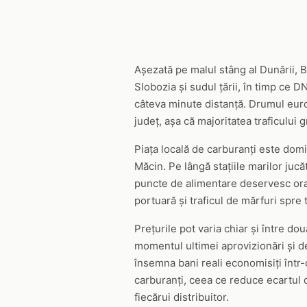
Așezată pe malul stâng al Dunării, 
Slobozia și sudul țării, în timp ce 
câteva minute distanță. Drumul euro
județ, așa că majoritatea traficului
Piața locală de carburanți este domi
Măcin. Pe lângă stațiile marilor jucăt
puncte de alimentare deservesc oraș
portuară și traficul de mărfuri spre
Prețurile pot varia chiar și între dou
momentul ultimei aprovizionări și d
însemna bani reali economisiți într-
carburanți, ceea ce reduce ecartul di
fiecărui distribuitor.