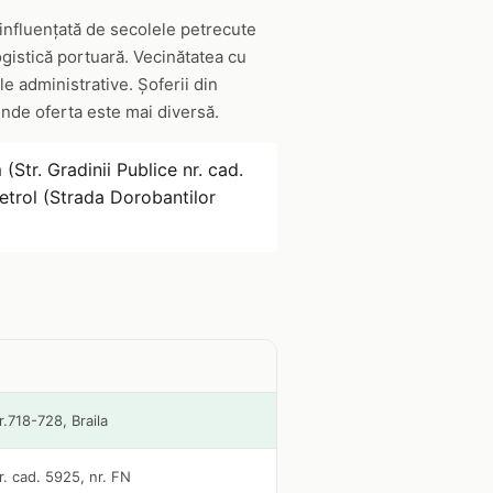
 influențată de secolele petrecute
ogistică portuară. Vecinătatea cu
e administrative. Șoferii din
unde oferta este mai diversă.
(Str. Gradinii Publice nr. cad.
trol (Strada Dorobantilor
r.718-728, Braila
nr. cad. 5925, nr. FN