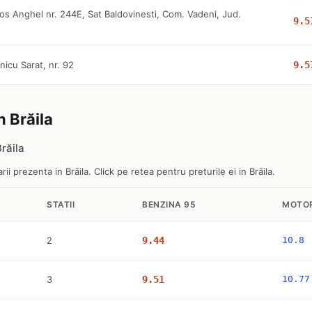
os Anghel nr. 244E, Sat Baldovinesti, Com. Vadeni, Jud.
9.5
nicu Sarat, nr. 92
9.5
n Brăila
răila
i prezenta in Brăila. Click pe retea pentru preturile ei in Brăila.
STATII
BENZINA 95
MOTO
2
9.44
10.8
3
9.51
10.77