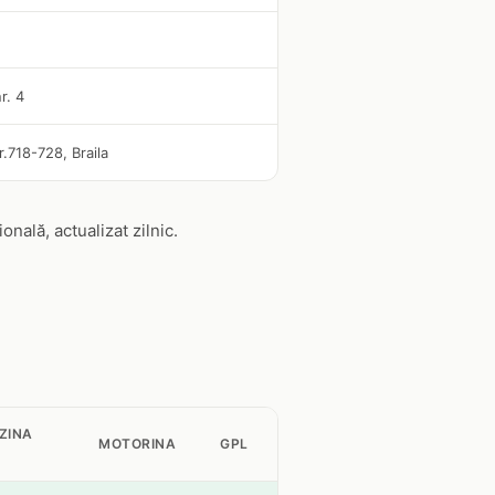
r. 4
r.718-728, Braila
ală, actualizat zilnic.
ZINA
MOTORINA
GPL