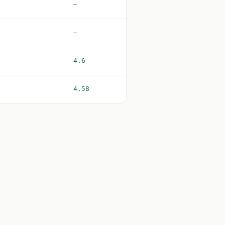
—
—
4.6
4.58