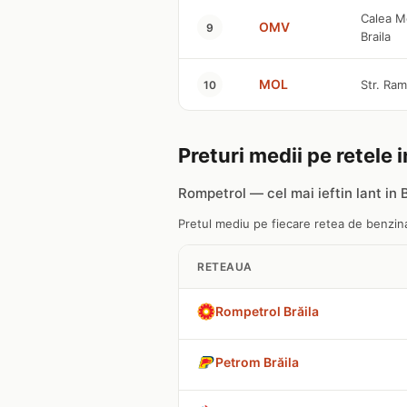
Calea M
OMV
9
Braila
MOL
Str. Ram
10
Preturi medii pe retele i
Rompetrol — cel mai ieftin lant in B
Pretul mediu pe fiecare retea de benzinari
RETEAUA
Rompetrol Brăila
Petrom Brăila