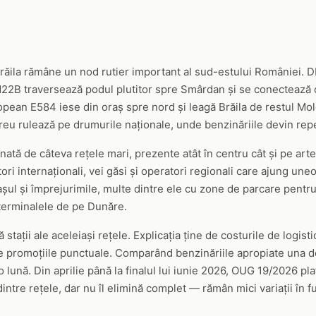
Brăila rămâne un nod rutier important al sud-estului României. D
DN22B traversează podul plutitor spre Smârdan și se conectează cu
pean E584 iese din oraș spre nord și leagă Brăila de restul Mol
 greu rulează pe drumurile naționale, unde benzinăriile devin rep
nată de câteva rețele mari, prezente atât în centru cât și pe arte
ori internaționali, vei găsi și operatori regionali care ajung uneor
ul și împrejurimile, multe dintre ele cu zone de parcare pentru 
 terminalele de pe Dunăre.
ă stații ale aceleiași rețele. Explicația ține de costurile de logis
e promoțiile punctuale. Comparând benzinăriile apropiate una de 
o lună. Din aprilie până la finalul lui iunie 2026, OUG 19/2026 p
ntre rețele, dar nu îl elimină complet — rămân mici variații în fu